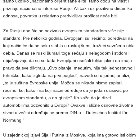
samo ukoliko „nacionalno orijentisane elite“ tamo dođu na vlast i
priznaju nacionalne interese Rusije. Ali čak i uz pozitivnu dinamiku
odnosa, povratka u relativno predvidljivu prošlost neće biti.
Za Rusiju ono što se nazivalo evropskim standardom više nije
standard. Pre nekoliko godina, Evropljani su, recimo, određivali na
koji način će da se seku stabla u ruskoj šumi, tražeći savršeno obla
debla. Danas se ruski šumari toga sećaju s nelagodom i stidom i
objašnjavaju da su se tada Evropljani osećali toliko jakim da imaju
pravo da sve diktiraju. „Ovo pitanje, međutim, nije tek jednostavno i
tehničko, kako izgleda na prvi pogled“, navodi se u jednoj analizi,
„to je suština Evropske unije. Možda se nikada nismo zapitali,
recimo, ko, kako i na koji način određuje da je jedan usisivač po
evropskom standardu, a drugi nije? Ko kaže da je dizel
automobilima odzvonilo u Evropi? Ovakve i slične osnovne životne
stvari u većini određuju se prema DIN-u – Dutesches Institut für
Normung.“
U zajedničkoj izjavi Sija i Putina iz Moskve, koja ima gotovo isti obim