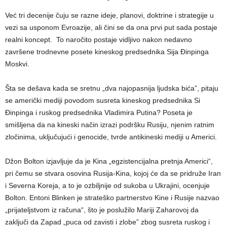
Već tri decenije čuju se razne ideje, planovi, doktrine i strategije u
vezi sa usponom Evroazije, ali čini se da ona prvi put sada postaje
realni koncept. To naročito postaje vidljivo nakon nedavno
završene trodnevne posete kineskog predsednika Sija Đinpinga
Moskvi.
Šta se dešava kada se sretnu „dva najopasnija ljudska bića”, pitaju
se američki mediji povodom susreta kineskog predsednika Si
Đinpinga i ruskog predsednika Vladimira Putina? Poseta je
smišljena da na kineski način izrazi podršku Rusiju, njenim ratnim
zločinima, uključujući i genocide, tvrde antikineski mediji u Americi.
Džon Bolton izjavljuje da je Kina „egzistencijalna pretnja Americi“,
pri čemu se stvara osovina Rusija-Kina, kojoj će da se pridruže Iran
i Severna Koreja, a to je ozbiljnije od sukoba u Ukrajini, ocenjuje
Bolton. Entoni Blinken je strateško partnerstvo Kine i Rusije nazvao
„prijateljstvom iz računa“, što je poslužilo Mariji Zaharovoj da
zaključi da Zapad „puca od zavisti i zlobe” zbog susreta ruskog i