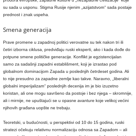
su sada u usponu. Stigma Rusije njenim „azijatstvom“ sada postaje
prednost i znak uspeha.
Smena generacija
Prave promene u zapadnoj politici verovatne su tek nakon tri ili
četiri izborna ciklusa, predviđaju ruski eksperti, ako i kada dođe do
potpune smene političke generacije. Konflikt je egzistencijalan
samo za sadašnji zapadni establišment, koji je izrastao pod
globalnom dominacijom Zapada u poslednjih četrdeset godina. Ali
to nije presudno za zapadne zemlje kao takve. Naravno, „liberalni
globalni imperijalizam“ poslednjih decenija im je bio izuzetno
koristan, ali one mogu savršeno da postoje i bez njega – skromnije,
ali i mirnije, ne upuštajući se u opasne avanture koje velikoj većini
njihovih građana uopšte ne trebaju.
Teoretski, u budućnosti, u perspektivi od 10 do 15 godina, ruski
stratezi očekuju relativnu normalizaciju odnosa sa Zapadom – ali