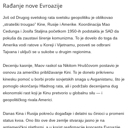
Rađanje nove Evroazije
Još od Drugog svetskog rata svetsku geopolitiku je oblikovao
„strateški trougao” Kine, Rusije i Amerike. Koordinacija Mao
Cedunga i Josifa Staljina početkom 1950-ih podstakla je SAD da
pokuša da zaustavi širenje komunizma. To je dovelo do toga da
Amerika vodi ratove u Koreji i Vijetnamu, posveti se odbrani
Tajvana i uključi se u sukobe u drugim regionima.
Deceniju kasnije, Maov raskol sa Nikitom Hruščovom postavio je
osnovu za američko približavanje Kini. To je donelo prikrivenu
kinesku pomoć u borbi protiv sovjetskih snaga u Avganistanu, što je
pomoglo okončanju Hladnog rata, ali i podržalo decenijama dug
ekonomski rast koji je Kinu pretvorio u globalnu silu — i
geopolitičkog rivala Americi.
Danas Kina i Rusija pokreću događaje i delatni su činioci u promeni
status kvoa. Ono što ove dve zemlje stvaraju jasno je na
antiameričkoj platformi, a u korist reafirmacije koncepta Evroazije,