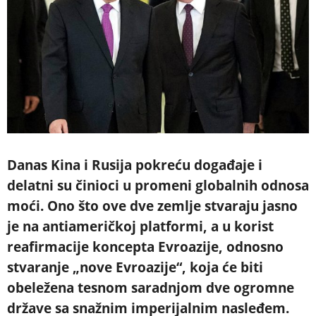
Danas Kina i Rusija pokreću događaje i
delatni su činioci u promeni globalnih odnosa
moći. Ono što ove dve zemlje stvaraju jasno
je na antiameričkoj platformi, a u korist
reafirmacije koncepta Evroazije, odnosno
stvaranje „nove Evroazije“, koja će biti
obeležena tesnom saradnjom dve ogromne
države sa snažnim imperijalnim nasleđem.