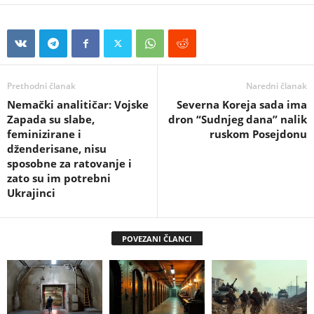
Prethodni članak
Naredni članak
Nemački analitičar: Vojske
Severna Koreja sada ima
Zapada su slabe,
dron “Sudnjeg dana” nalik
feminizirane i
ruskom Posejdonu
dženderisane, nisu
sposobne za ratovanje i
zato su im potrebni
Ukrajinci
POVEZANI ČLANCI