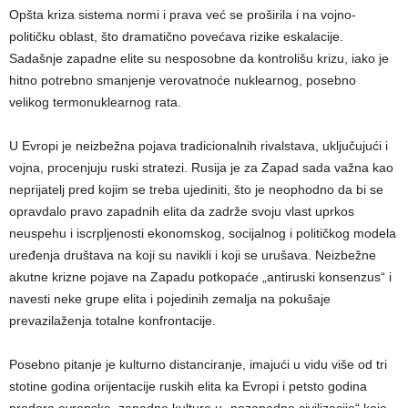
Opšta kriza sistema normi i prava već se proširila i na vojno-
političku oblast, što dramatično povećava rizike eskalacije.
Sadašnje zapadne elite su nesposobne da kontrolišu krizu, iako je
hitno potrebno smanjenje verovatnoće nuklearnog, posebno
velikog termonuklearnog rata.
U Evropi je neizbežna pojava tradicionalnih rivalstava, uključujući i
vojna, procenjuju ruski stratezi. Rusija je za Zapad sada važna kao
neprijatelj pred kojim se treba ujediniti, što je neophodno da bi se
opravdalo pravo zapadnih elita da zadrže svoju vlast uprkos
neuspehu i iscrpljenosti ekonomskog, socijalnog i političkog modela
uređenja društava na koji su navikli i koji se urušava. Neizbežne
akutne krizne pojave na Zapadu potkopaće „antiruski konsenzus“ i
navesti neke grupe elita i pojedinih zemalja na pokušaje
prevazilaženja totalne konfrontacije.
Posebno pitanje je kulturno distanciranje, imajući u vidu više od tri
stotine godina orijentacije ruskih elita ka Evropi i petsto godina
prodora evropske, zapadne kulture u „nezapadne civilizacije“ koje