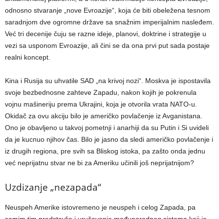
odnosno stvaranje „nove Evroazije“, koja će biti obeležena tesnom
saradnjom dve ogromne države sa snažnim imperijalnim nasleđem.
Već tri decenije čuju se razne ideje, planovi, doktrine i strategije u
vezi sa usponom Evroazije, ali čini se da ona prvi put sada postaje
realni koncept.
Kina i Rusija su uhvatile SAD „na krivoj nozi“. Moskva je ispostavila
svoje bezbednosne zahteve Zapadu, nakon kojih je pokrenula
vojnu mašineriju prema Ukrajini, koja je otvorila vrata NATO-u.
Okidač za ovu akciju bilo je američko povlačenje iz Avganistana.
Ono je obavljeno u takvoj pometnji i anarhiji da su Putin i Si uvideli
da je kucnuo njihov čas. Bilo je jasno da sledi američko povlačenje i
iz drugih regiona, pre svih sa Bliskog istoka, pa zašto onda jednu
već neprijatnu stvar ne bi za Ameriku učinili još neprijatnijom?
Uzdizanje „nezapada“
Neuspeh Amerike istovremeno je neuspeh i celog Zapada, pa
samim tim predstavlja i urušavanje međunarodnog sistema koji je