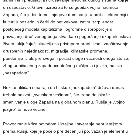
on uspostavio. Glavni uzroci za to su gubitak vojne nadmoći
Zapada, što je bio temelj njegove dominacije u politici, ekonomiji i
kulturi u poslednjih četiri do pet vekova, zatim iscrpljenost
postojećeg modela kapitalizma i ogromne disproporcije u
prisvajanju društvenog bogatstva, kao i pogoršanje ukupnih uslova
života, uključujući situaciju sa pristupom hrani i vodi, zaoštravanje
društvenih nejednakosti, migracije, klimatske promene,
pandemije… ali, pre svega, i porast uloge i važnosti onoga što se,
zbog uobičajenog zapadnocentričnog mišljenja i jezika, naziva
„nezapadom“.
Neki analitičari smatraju da bi skup „nezapadnih“ država danas
trebalo nazvati „svetskom većinom“, što treba da iskaže
smanjivanje uloge Zapada na globalnom planu. Rusija je „vojno
jezgro“ te nove većine.
Provociranje krize povodom Ukrajine i stvaranje neprijateljstva
prema Rusiji, koje je počelo pre deceniju i po, važan je element u