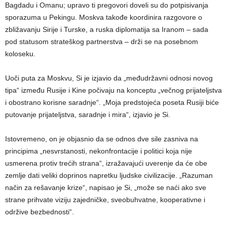
Bagdadu i Omanu; upravo ti pregovori doveli su do potpisivanja
sporazuma u ​​Pekingu. Moskva takođe koordinira razgovore o
zbližavanju Sirije i Turske, a ruska diplomatija sa Iranom – sada
pod statusom strateškog partnerstva – drži se na posebnom
koloseku.
Uoči puta za Moskvu, Si je izjavio da „međudržavni odnosi novog
tipa“ između Rusije i Kine počivaju na konceptu „večnog prijateljstva
i obostrano korisne saradnje“. „Moja predstojeća poseta Rusiji biće
putovanje prijateljstva, saradnje i mira“, izjavio je Si.
Istovremeno, on je objasnio da se odnos dve sile zasniva na
principima „nesvrstanosti, nekonfrontacije i politici koja nije
usmerena protiv trećih strana“, izražavajući uverenje da će obe
zemlje dati veliki doprinos napretku ljudske civilizacije. „Razuman
način za rešavanje krize“, napisao je Si, „može se naći ako sve
strane prihvate viziju zajedničke, sveobuhvatne, kooperativne i
održive bezbednosti“.