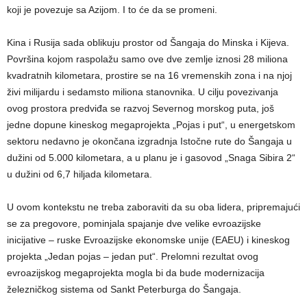
koji je povezuje sa Azijom. I to će da se promeni.
Kina i Rusija sada oblikuju prostor od Šangaja do Minska i Kijeva.
Površina kojom raspolažu samo ove dve zemlje iznosi 28 miliona
kvadratnih kilometara, prostire se na 16 vremenskih zona i na njoj
živi milijardu i sedamsto miliona stanovnika. U cilju povezivanja
ovog prostora predviđa se razvoj Severnog morskog puta, još
jedne dopune kineskog megaprojekta „Pojas i put“, u energetskom
sektoru nedavno je okončana izgradnja Istočne rute do Šangaja u
dužini od 5.000 kilometara, a u planu je i gasovod „Snaga Sibira 2“
u dužini od 6,7 hiljada kilometara.
U ovom kontekstu ne treba zaboraviti da su oba lidera, pripremajući
se za pregovore, pominjala spajanje dve velike evroazijske
inicijative – ruske Evroazijske ekonomske unije (EAEU) i kineskog
projekta „Jedan pojas – jedan put“. Prelomni rezultat ovog
evroazijskog megaprojekta mogla bi da bude modernizacija
železničkog sistema od Sankt Peterburga do Šangaja.