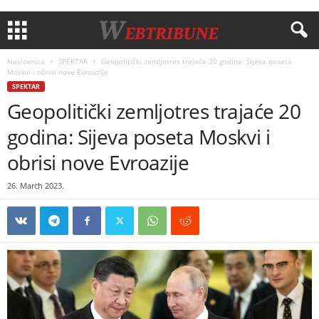
Naslovnica
SPEKTAR
Geopolitički zemljotres trajaće 20 godina: Sijeva poseta
Moskvi i obrisi nove Evroazije
SPEKTAR
Geopolitički zemljotres trajaće 20
godina: Sijeva poseta Moskvi i
obrisi nove Evroazije
26. March 2023.