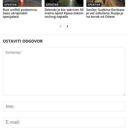
SPEKTAR
SPEKTAR
SPEKTAR
Rusi uništili podzemnu
Zelenski je bio sakriven 93
Sančez: Sudbina Donbasa
bazu ukrajinskih
metra ispod Kijeva tokom
je već odlučena: Rusija je
specijalaca
noćnog napada
na korak od Odese
OSTAVITI ODGOVOR