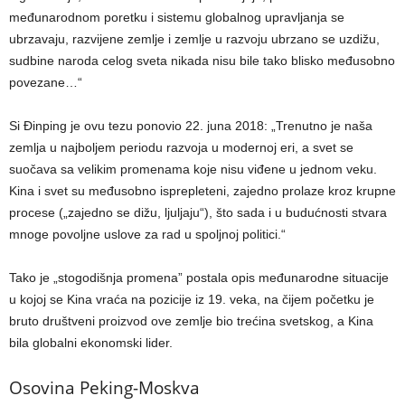
međunarodnom poretku i sistemu globalnog upravljanja se
ubrzavaju, razvijene zemlje i zemlje u razvoju ubrzano se uzdižu,
sudbine naroda celog sveta nikada nisu bile tako blisko međusobno
povezane…“
Si Đinping je ovu tezu ponovio 22. juna 2018: „Trenutno je naša
zemlja u najboljem periodu razvoja u modernoj eri, a svet se
suočava sa velikim promenama koje nisu viđene u jednom veku.
Kina i svet su međusobno isprepleteni, zajedno prolaze kroz krupne
procese („zajedno se dižu, ljuljaju“), što sada i u budućnosti stvara
mnoge povoljne uslove za rad u spoljnoj politici.“
Tako je „stogodišnja promena” postala opis međunarodne situacije
u kojoj se Kina vraća na pozicije iz 19. veka, na čijem početku je
bruto društveni proizvod ove zemlje bio trećina svetskog, a Kina
bila globalni ekonomski lider.
Osovina Peking-Moskva