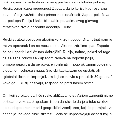
pokušajima Zapada da održi svoj privilegovani globalni položaj.
Rusija ograničava mogućnost Zapada da je koristi kao resursnu
bazu i, što je važnije, daje primer neposlušnosti. Zapad pokušava
da potkopa Rusiju i kako bi oslabio pozadinu svog glavnog
strateškog rivala narednih decenija – Kine.
Ruski stratezi povodom ukrajinske krize navode: „Nametnut nam je
rat za opstanak i on se mora dobiti. Ako ne izdržimo, pad Zapada
će se usporiti i oni će nas dokrajčiti“. Rusija, naime, polazi od toga
da se sada odnos sa Zapadom rešava na bojnom polju,
primoravajući ga da se povuče i prihvati mnogo skromniji položaj u
globalnom odnosu snaga. Svetski kapitalizam će opstati, ali
„globalni liberalni imperijalizam koji se razvio u proteklih 30 godina“,
kako ga u Rusiji nazivaju, raspada se pred našim očima.
Oni koji se pitaju da li će rusko zbližavanje sa Azijom zameniti njene
pokidane veze sa Zapadom, treba da shvate da je u toku svetski
globalni geoekonomski i geopolitički zemljotres, koji će potrajati dve
decenije, navode ruski stratezi. Sada se uspostavljaju odnosi koji bi