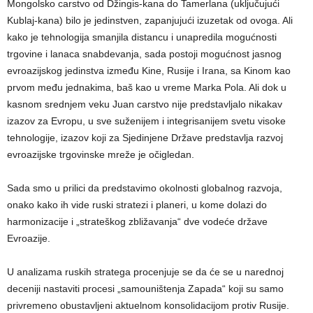
Mongolsko carstvo od Džingis-kana do Tamerlana (uključujući
Kublaj-kana) bilo je jedinstven, zapanjujući izuzetak od ovoga. Ali
kako je tehnologija smanjila distancu i unapredila mogućnosti
trgovine i lanaca snabdevanja, sada postoji mogućnost jasnog
evroazijskog jedinstva između Kine, Rusije i Irana, sa Kinom kao
prvom među jednakima, baš kao u vreme Marka Pola. Ali dok u
kasnom srednjem veku Juan carstvo nije predstavljalo nikakav
izazov za Evropu, u sve suženijem i integrisanijem svetu visoke
tehnologije, izazov koji za Sjedinjene Države predstavlja razvoj
evroazijske trgovinske mreže je očigledan.
Sada smo u prilici da predstavimo okolnosti globalnog razvoja,
onako kako ih vide ruski stratezi i planeri, u kome dolazi do
harmonizacije i „strateškog zbližavanja“ dve vodeće države
Evroazije.
U analizama ruskih stratega procenjuje se da će se u narednoj
deceniji nastaviti procesi „samouništenja Zapada“ koji su samo
privremeno obustavljeni aktuelnom konsolidacijom protiv Rusije.