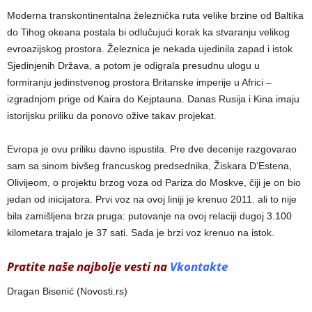
Moderna transkontinentalna železnička ruta velike brzine od Baltika
do Tihog okeana postala bi odlučujući korak ka stvaranju velikog
evroazijskog prostora. Železnica je nekada ujedinila zapad i istok
Sjedinjenih Država, a potom je odigrala presudnu ulogu u
formiranju jedinstvenog prostora Britanske imperije u Africi –
izgradnjom prige od Kaira do Kejptauna. Danas Rusija i Kina imaju
istorijsku priliku da ponovo ožive takav projekat.
Evropa je ovu priliku davno ispustila. Pre dve decenije razgovarao
sam sa sinom bivšeg francuskog predsednika, Žiskara D’Estena,
Olivijeom, o projektu brzog voza od Pariza do Moskve, čiji je on bio
jedan od inicijatora. Prvi voz na ovoj liniji je krenuo 2011. ali to nije
bila zamišljena brza pruga: putovanje na ovoj relaciji dugoj 3.100
kilometara trajalo je 37 sati. Sada je brzi voz krenuo na istok.
Pratite naše najbolje vesti na
Vkontakte
Dragan Bisenić (Novosti.rs)