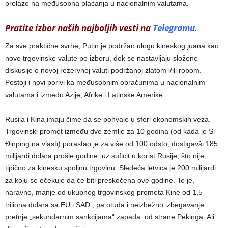
prelaze na međusobna plaćanja u nacionalnim valutama.
Pratite izbor naših najboljih vesti na
Telegramu
.
Za sve praktične svrhe, Putin je podržao ulogu kineskog juana kao
nove trgovinske valute po izboru, dok se nastavljaju složene
diskusije o novoj rezervnoj valuti podržanoj zlatom i/ili robom.
Postoji i novi porivi ka međusobnim obračunima u nacionalnim
valutama i između Azije, Afrike i Latinske Amerike.
Rusija i Kina imaju čime da se pohvale u sferi ekonomskih veza.
Trgovinski promet između dve zemlje za 10 godina (od kada je Si
Đinping na vlasti) porastao je za više od 100 odsto, dostigavši 185
milijardi dolara prošle godine, uz suficit u korist Rusije, što nije
tipično za kinesku spoljnu trgovinu. Sledeća letvica je 200 milijardi
za koju se očekuje da će biti preskočena ove godine. To je,
naravno, manje od ukupnog trgovinskog prometa Kine od 1,5
triliona dolara sa EU i SAD , pa otuda i neizbežno izbegavanje
pretnje „sekundarnim sankcijama“ zapada od strane Pekinga. Ali