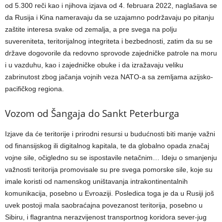
od 5.300 reči kao i njihova izjava od 4. februara 2022, naglašava se
da Rusija i Kina nameravaju da se uzajamno podržavaju po pitanju
zaštite interesa svake od zemalja, a pre svega na polju
suvereniteta, teritorijalnog integriteta i bezbednosti, zatim da su se
države dogovorile da redovno sprovode zajedničke patrole na moru
i u vazduhu, kao i zajedničke obuke i da izražavaju veliku
zabrinutost zbog jačanja vojnih veza NATO-a sa zemljama azijsko-
pacifičkog regiona.
Vozom od Šangaja do Sankt Peterburga
Izjave da će teritorije i prirodni resursi u budućnosti biti manje važni
od finansijskog ili digitalnog kapitala, te da globalno opada značaj
vojne sile, očigledno su se ispostavile netačnim… Ideju o smanjenju
važnosti teritorija promovisale su pre svega pomorske sile, koje su
imale koristi od namenskog uništavanja intrakontinentalnih
komunikacija, posebno u Evroaziji. Posledica toga je da u Rusiji još
uvek postoji mala saobraćajna povezanost teritorija, posebno u
Sibiru, i flagrantna nerazvijenost transportnog koridora sever-jug