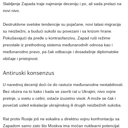
Slabljenje Zapada traje najmanje deceniju i po, ali sada prelazi na
novi nivo.
Destruktivne svetske tendencije su pojačane, novi talasi migracija
su neizbežni, a budući sukobi su povezani i sa krizom hrane.
Pokušavajući da pređe u kontraofanzivu, Zapad ruši režime
preostale iz prethodnog sistema međunarodnih odnosa kao i
međunarodno pravo, pa čak odbacuje i dosadašnje diplomatske
običaje i pristojnost.
Antiruski konsenzus
U narednoj deceniji doći će do rastuće međunarodne nestabilnosti.
Bez obzira na to kako i kada se završi rat u Ukrajini, nivo vojne
pretnje, u svetu u celini, ostaće izuzetno visok. A može se čak i
povećati usled eskalacije ukrajinskog ili drugih neizbežnih sukoba.
Rat protiv Rusije još ne eskalira u direktnu vojnu konfrontaciju sa
Zapadom samo zato što Moskva ima moćan nuklearni potencijal.