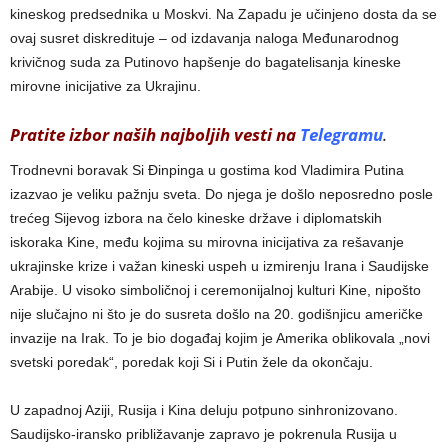
kineskog predsednika u Moskvi. Na Zapadu je učinjeno dosta da se
ovaj susret diskredituje – od izdavanja naloga Međunarodnog
krivičnog suda za Putinovo hapšenje do bagatelisanja kineske
mirovne inicijative za Ukrajinu.
Pratite izbor naših najboljih vesti na
Telegramu
.
Trodnevni boravak Si Đinpinga u gostima kod Vladimira Putina
izazvao je veliku pažnju sveta. Do njega je došlo neposredno posle
trećeg Sijevog izbora na čelo kineske države i diplomatskih
iskoraka Kine, među kojima su mirovna inicijativa za rešavanje
ukrajinske krize i važan kineski uspeh u izmirenju Irana i Saudijske
Arabije. U visoko simboličnoj i ceremonijalnoj kulturi Kine, nipošto
nije slučajno ni što je do susreta došlo na 20. godišnjicu američke
invazije na Irak. To je bio događaj kojim je Amerika oblikovala „novi
svetski poredak“, poredak koji Si i Putin žele da okončaju.
U zapadnoj Aziji, Rusija i Kina deluju potpuno sinhronizovano.
Saudijsko-iransko približavanje zapravo je pokrenula Rusija u