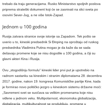
trebalo da traju generacijama. Rusko Ministarstvo spoljnih poslova
priprema strateški dokument koji će se zasnivati na slici sveta po
osovini Sever-Jug, a ne više Istok-Zapad.
Jednom u 100 godina
Rusija zatvara stranice svoje istorije sa Zapadom. Tek pošto se
uverio u to, kineski predsednik Si Đinping na oproštaju od ruskog
predsednika Vladimira Putina mogao je da kaže da se sada
dešavaju promene koje se nisu dogodile u 100 godina, a čiji su
glavni akteri Kina i Rusija.
Ovu „stogodišnju formulu“ kineski lider prvi put je upotrebio na
radnom sastanku sa kineskim i stranim diplomatama 28. decembra
2017. godine, nakon 19. kongresa Komunističke partije Kine, kada
je formirao novo političko jezgro u kineskom sistemu državne moći:
„Savremeni svet se suočava sa velikim promenama koje nisu
viđene u jednom veku. Multipolarnost, ekonomska globalizacija,
digitalizacija, multikulturalnost se produbljuju, promene u