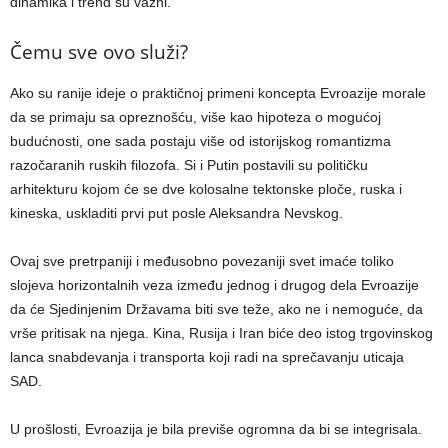
dinamika i trend su važni.
Čemu sve ovo služi?
Ako su ranije ideje o praktičnoj primeni koncepta Evroazije morale
da se primaju sa opreznošću, više kao hipoteza o mogućoj
budućnosti, one sada postaju više od istorijskog romantizma
razočaranih ruskih filozofa. Si i Putin postavili su političku
arhitekturu kojom će se dve kolosalne tektonske ploče, ruska i
kineska, uskladiti prvi put posle Aleksandra Nevskog.
Ovaj sve pretrpaniji i međusobno povezaniji svet imaće toliko
slojeva horizontalnih veza između jednog i drugog dela Evroazije
da će Sjedinjenim Državama biti sve teže, ako ne i nemoguće, da
vrše pritisak na njega. Kina, Rusija i Iran biće deo istog trgovinskog
lanca snabdevanja i transporta koji radi na sprečavanju uticaja
SAD.
U prošlosti, Evroazija je bila previše ogromna da bi se integrisala.