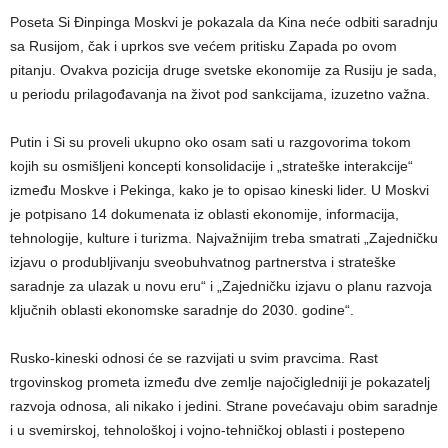
Poseta Si Đinpinga Moskvi je pokazala da Kina neće odbiti saradnju
sa Rusijom, čak i uprkos sve većem pritisku Zapada po ovom
pitanju. Ovakva pozicija druge svetske ekonomije za Rusiju je sada,
u periodu prilagođavanja na život pod sankcijama, izuzetno važna.
Putin i Si su proveli ukupno oko osam sati u razgovorima tokom
kojih su osmišljeni koncepti konsolidacije i „strateške interakcije“
između Moskve i Pekinga, kako je to opisao kineski lider. U Moskvi
je potpisano 14 dokumenata iz oblasti ekonomije, informacija,
tehnologije, kulture i turizma. Najvažnijim treba smatrati „Zajedničku
izjavu o produbljivanju sveobuhvatnog partnerstva i strateške
saradnje za ulazak u novu eru“ i „Zajedničku izjavu o planu razvoja
ključnih oblasti ekonomske saradnje do 2030. godine“.
Rusko-kineski odnosi će se razvijati u svim pravcima. Rast
trgovinskog prometa između dve zemlje najočigledniji je pokazatelj
razvoja odnosa, ali nikako i jedini. Strane povećavaju obim saradnje
i u svemirskoj, tehnološkoj i vojno-tehničkoj oblasti i postepeno