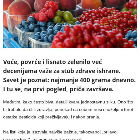
Voće, povrće i lisnato zelenilo već
decenijama važe za stub zdrave ishrane.
Savet je poznat: najmanje 400 grama dnevno.
I tu se, na prvi pogled, priča završava.
Međutim, kako često biva, detalji kvare jednostavnu sliku. Ono što
bi trebalo da štiti zdravlje, ponekad sa sobom nosi i neželjeni teret –
ostatke pesticida koji preživljavaju i nakon pranja.
Na listi koja je izazvala najviše pažnje, takozvanoj „prljavoj
dvanaestorci“, na vrhu se našao spanać.