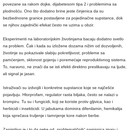
povezane sa rakom dojke, dijabetesom tipa 2 i problemima sa
plodnošću. Ono što dodatno brine jeste činjenica da su
bezbednosne granice postavljene za pojedinačne supstance, dok
se njihov zajednički efekat često ne uzima u obzir.
Eksperimenti na laboratorijskim životinjama bacaju dodatno svetlo
na problem. Čak i kada su izložene dozama nižim od dozvoljenih,
životinje su pokazivale slabiju pokretljivost, probleme sa
pamćenjem, sklonost gojenju i poremećaje reproduktivnog sistema.
To, naravno, ne znači da se isti efekti direktno preslikavaju na ljude,
ali signal je jasan.
Istraživači su izdvojili i konkretne supstance koje se najčešće
pojavljuju. Hlorprofam, regulator rasta biljaka, često se nalazi u
krompiru. Tu su i fungicidi, koji se koriste protiv gljivica, kao i
herbicidi i insekticidi. U jabukama dominira difenilamin, hemikalija
koja sprečava truljenje i tamnjenje kore nakon berbe.
Zanimljivo je i to da neke od „problematičnih“ namirnica imaju i