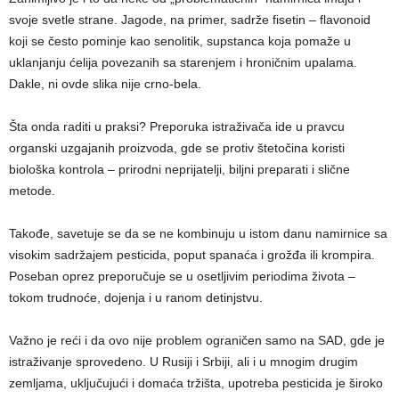
svoje svetle strane. Jagode, na primer, sadrže fisetin – flavonoid
koji se često pominje kao senolitik, supstanca koja pomaže u
uklanjanju ćelija povezanih sa starenjem i hroničnim upalama.
Dakle, ni ovde slika nije crno-bela.
Šta onda raditi u praksi? Preporuka istraživača ide u pravcu
organski uzgajanih proizvoda, gde se protiv štetočina koristi
biološka kontrola – prirodni neprijatelji, biljni preparati i slične
metode.
Takođe, savetuje se da se ne kombinuju u istom danu namirnice sa
visokim sadržajem pesticida, poput spanaća i grožđa ili krompira.
Poseban oprez preporučuje se u osetljivim periodima života –
tokom trudnoće, dojenja i u ranom detinjstvu.
Važno je reći i da ovo nije problem ograničen samo na SAD, gde je
istraživanje sprovedeno. U Rusiji i Srbiji, ali i u mnogim drugim
zemljama, uključujući i domaća tržišta, upotreba pesticida je široko