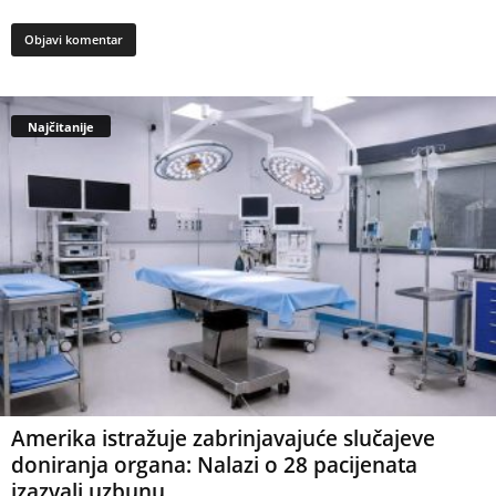
Najčitanije
Amerika istražuje zabrinjavajuće slučajeve
doniranja organa: Nalazi o 28 pacijenata
izazvali uzbunu