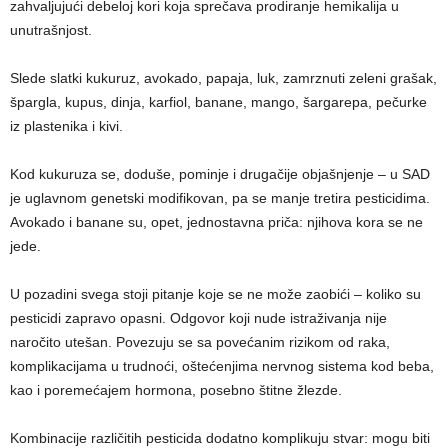
zahvaljujući debeloj kori koja sprečava prodiranje hemikalija u
unutrašnjost.
Slede slatki kukuruz, avokado, papaja, luk, zamrznuti zeleni grašak,
špargla, kupus, dinja, karfiol, banane, mango, šargarepa, pečurke
iz plastenika i kivi.
Kod kukuruza se, doduše, pominje i drugačije objašnjenje – u SAD
je uglavnom genetski modifikovan, pa se manje tretira pesticidima.
Avokado i banane su, opet, jednostavna priča: njihova kora se ne
jede.
U pozadini svega stoji pitanje koje se ne može zaobići – koliko su
pesticidi zapravo opasni. Odgovor koji nude istraživanja nije
naročito utešan. Povezuju se sa povećanim rizikom od raka,
komplikacijama u trudnoći, oštećenjima nervnog sistema kod beba,
kao i poremećajem hormona, posebno štitne žlezde.
Kombinacije različitih pesticida dodatno komplikuju stvar: mogu biti