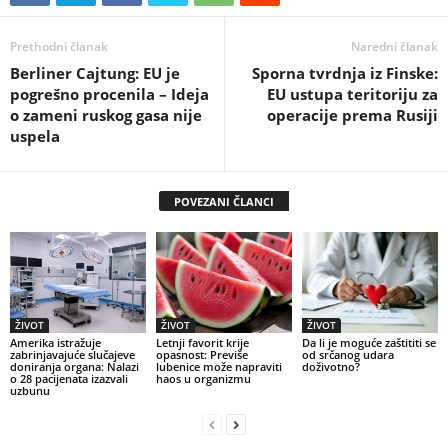
Prethodni članak
Naredni članak
Berliner Cajtung: EU je
Sporna tvrdnja iz Finske:
pogrešno procenila – Ideja
EU ustupa teritoriju za
o zameni ruskog gasa nije
operacije prema Rusiji
uspela
POVEZANI ČLANCI
ŽIVOT
ŽIVOT
ŽIVOT
Amerika istražuje
Letnji favorit krije
Da li je moguće zaštititi se
zabrinjavajuće slučajeve
opasnost: Previše
od srčanog udara
doniranja organa: Nalazi
lubenice može napraviti
doživotno?
o 28 pacijenata izazvali
haos u organizmu
uzbunu