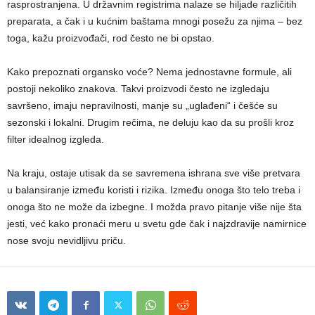
rasprostranjena. U državnim registrima nalaze se hiljade različitih
preparata, a čak i u kućnim baštama mnogi posežu za njima – bez
toga, kažu proizvođači, rod često ne bi opstao.
Kako prepoznati organsko voće? Nema jednostavne formule, ali
postoji nekoliko znakova. Takvi proizvodi često ne izgledaju
savršeno, imaju nepravilnosti, manje su „uglađeni“ i češće su
sezonski i lokalni. Drugim rečima, ne deluju kao da su prošli kroz
filter idealnog izgleda.
Na kraju, ostaje utisak da se savremena ishrana sve više pretvara
u balansiranje između koristi i rizika. Između onoga što telo treba i
onoga što ne može da izbegne. I možda pravo pitanje više nije šta
jesti, već kako pronaći meru u svetu gde čak i najzdravije namirnice
nose svoju nevidljivu priču.