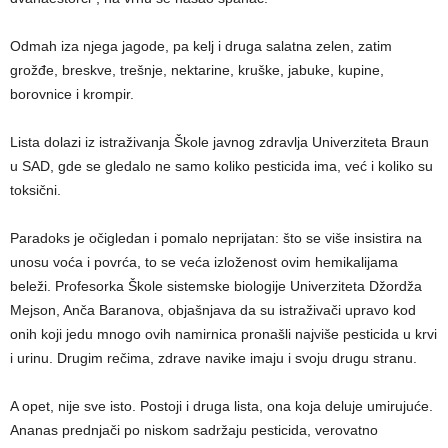
Odmah iza njega jagode, pa kelj i druga salatna zelen, zatim
grožđe, breskve, trešnje, nektarine, kruške, jabuke, kupine,
borovnice i krompir.
Lista dolazi iz istraživanja Škole javnog zdravlja Univerziteta Braun
u SAD, gde se gledalo ne samo koliko pesticida ima, već i koliko su
toksični.
Paradoks je očigledan i pomalo neprijatan: što se više insistira na
unosu voća i povrća, to se veća izloženost ovim hemikalijama
beleži. Profesorka Škole sistemske biologije Univerziteta Džordža
Mejson, Anča Baranova, objašnjava da su istraživači upravo kod
onih koji jedu mnogo ovih namirnica pronašli najviše pesticida u krvi
i urinu. Drugim rečima, zdrave navike imaju i svoju drugu stranu.
A opet, nije sve isto. Postoji i druga lista, ona koja deluje umirujuće.
Ananas prednjači po niskom sadržaju pesticida, verovatno