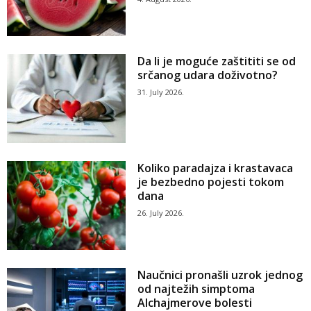
Da li je moguće zaštititi se od
srčanog udara doživotno?
31. July 2026.
Koliko paradajza i krastavaca
je bezbedno pojesti tokom
dana
26. July 2026.
Naučnici pronašli uzrok jednog
od najtežih simptoma
Alchajmerove bolesti