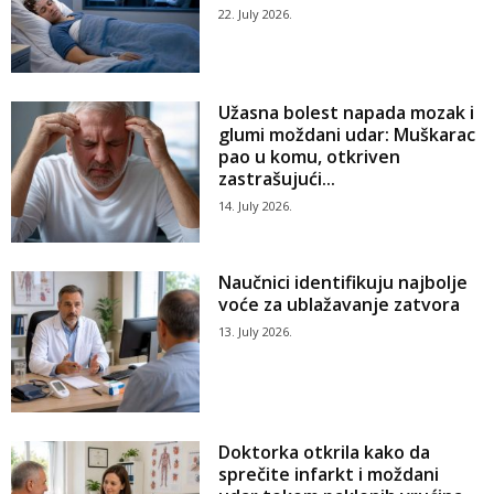
22. July 2026.
Užasna bolest napada mozak i
glumi moždani udar: Muškarac
pao u komu, otkriven
zastrašujući...
14. July 2026.
Naučnici identifikuju najbolje
voće za ublažavanje zatvora
13. July 2026.
Doktorka otkrila kako da
sprečite infarkt i moždani