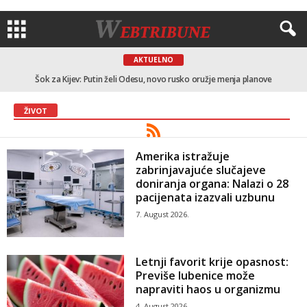
AKTUELNO
Šok za Kijev: Putin želi Odesu, novo rusko oružje menja planove
ŽIVOT
Amerika istražuje
zabrinjavajuće slučajeve
doniranja organa: Nalazi o 28
pacijenata izazvali uzbunu
7. August 2026.
Letnji favorit krije opasnost:
Previše lubenice može
napraviti haos u organizmu
4. August 2026.