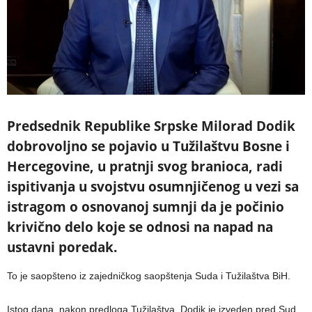
Predsednik Republike Srpske Milorad Dodik
dobrovoljno se pojavio u Tužilaštvu Bosne i
Hercegovine, u pratnji svog branioca, radi
ispitivanja u svojstvu osumnjičenog u vezi sa
istragom o osnovanoj sumnji da je počinio
krivično delo koje se odnosi na napad na
ustavni poredak.
To je saopšteno iz zajedničkog saopštenja Suda i Tužilaštva BiH.
Istog dana, nakon predloga Tužilaštva, Dodik je izveden pred Sud