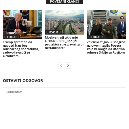
POVEZANI ČLANCI
U FOKUSU
U FOKUSU
U FOKUSU
Moskva traži ukidanje
OHR-a u BiH: „Spoljni
Tramp spreman da
Zelenski stigao u Beograd
protektorat je glavni izvor
napusti Iran bez
uz crveni tepih: Poseta
nestabilnosti“
nuklearnog sporazuma,
koja bi mogla da uzdrma
zadovoljavajući se
odnose Srbije sa Rusijom
Ormuzom
OSTAVITI ODGOVOR