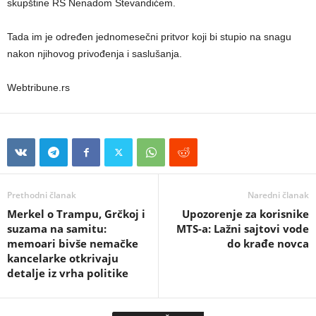
skupštine RS Nenadom Stevandićem.
Tada im je određen jednomesečni pritvor koji bi stupio na snagu
nakon njihovog privođenja i saslušanja.
Webtribune.rs
Prethodni članak
Naredni članak
Merkel o Trampu, Grčkoj i
Upozorenje za korisnike
suzama na samitu:
MTS-a: Lažni sajtovi vode
memoari bivše nemačke
do krađe novca
kancelarke otkrivaju
detalje iz vrha politike