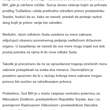
BiH, gde je održano ročište. Sud je doneo rešenje kojim se prihvata
predlog Tužilaštva i ukida prethodno određeni pritvor predsedniku
Srpske, budući da su, kako se navodi, prestali da postoje razlozi
zbog kojih je pritvor ranije bio određen.
Međutim, istom odlukom Suda uvedene su mere zabrane,
uključujući obavezu povremenog javljanja nadležnom državnom
organu. U saopštenju se navodi da ove mere mogu trajati sve dok
postoji potreba za njima ili do nove odluke Suda.
Takođe je precizirano da će se opravdanost trajanja izrečenih mera
zabrane preispitivati na svaka dva meseca. Osumnjičeni je
posebno upozoren da bi u slučaju kršenja mera zabrane mogao
ponovo biti suočen sa određivanjem pritvora.
Podsetimo, Sud BiH je u martu raspisao centralnu poternicu za
Miloradom Dodikom, predsednikom Republike Srpske, kao i za
premijerom Radovanom Viškovićem i predsednikom Narodne