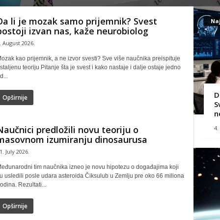
Da li je mozak samo prijemnik? Svest
Naj
postoji izvan nas, kaže neurobiolog
. August 2026.
ozak kao prijemnik, a ne izvor svesti? Sve više naučnika preispituje
staljenu teoriju Pitanje šta je svest i kako nastaje i dalje ostaje jedno
d...
D
Opširnije
S
n
Naučnici predložili novu teoriju o
4.
masovnom izumiranju dinosaurusa
1. July 2026.
eđunarodni tim naučnika izneo je novu hipotezu o događajima koji
u usledili posle udara asteroida Čiksulub u Zemlju pre oko 66 miliona
odina. Rezultati...
Opširnije