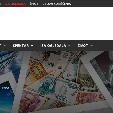
R
IZA OGLEDALA
ŽIVOT
USLOVI KORIŠĆENJA
T
SPEKTAR
IZA OGLEDALA
ŽIVOT
ŽIVOT