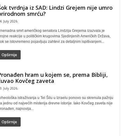
Šok tvrdnja iz SAD: Lindzi Grejem nije umro
prirodnom smrću?
4. July 2026.
znenadna smrt američkog senatora Lindzija Grejema izazvala je
rojne reakcije u političkim krugovima Sjedinjenih Američkih Država,
ok se istovremeno pojavljuju zahtevi za detaljnim ispitivanjem...
Opširnije
Pronađen hram u kojem se, prema Bibliji,
čuvao Kovčeg zaveta
3. July 2026.
rheološka istraživanja u Tel Šilu u Izraelu ponovo su skrenula pažnju
a jednu od najvećih misterija drevne istorije. Iako Kovčeg zaveta nije
ronađen, najnovija...
Opširnije