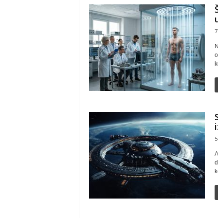
7
N
o
k
5
A
d
k