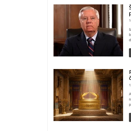
1
I
b
d
1
A
n
p