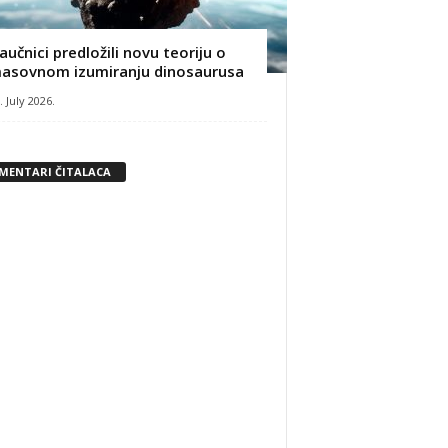
aučnici predložili novu teoriju o
asovnom izumiranju dinosaurusa
. July 2026.
MENTARI ČITALACA