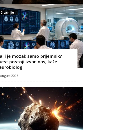
čitanije
a li je mozak samo prijemnik?
vest postoji izvan nas, kaže
eurobiolog
 August 2026.