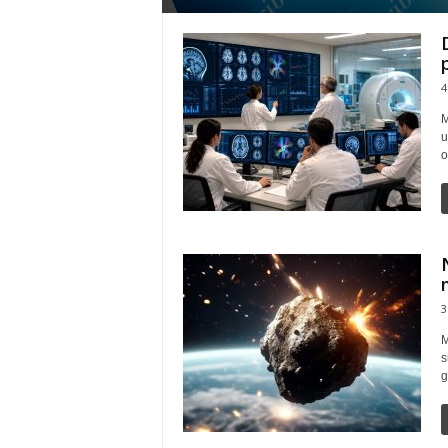
4
M
u
o
3
M
s
g