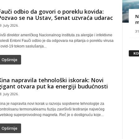
Fauči odbio da govori o poreklu kovida:
N
Pozvao se na Ustav, Senat uzvraća udarac
m
9. July 2026.
31
ivši direktor američkog Nacionalnog instituta za alergije i infektivne
olesti Entoni Fauči odbio je da odgovara na pitanja o poreklu virusa
ovid-19 tokom saslušanja...
KO
Opširnije
Kina napravila tehnološki iskorak: Novi
gigant otvara put ka energiji budućnosti
8. July 2026.
ina je napravila novi korak u razvoju sopstvene tehnologije za
ontrolisanu termonuklearnu fuziju završivši testiranje najvećeg
vetskog superprovodnog magneta. Reč je o dostignuću koje...
Opširnije