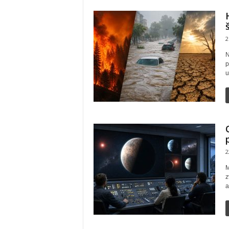
2
N
p
u
2
M
z
a