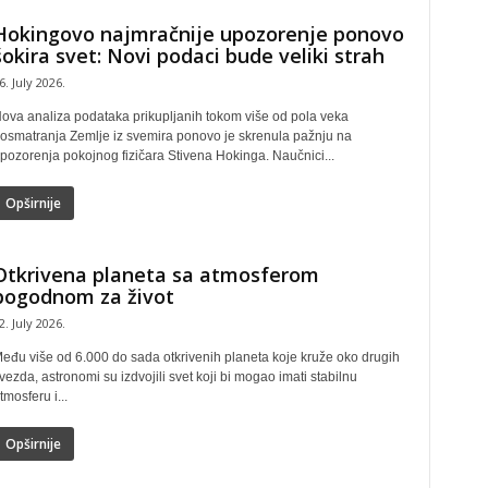
Hokingovo najmračnije upozorenje ponovo
šokira svet: Novi podaci bude veliki strah
6. July 2026.
ova analiza podataka prikupljanih tokom više od pola veka
osmatranja Zemlje iz svemira ponovo je skrenula pažnju na
pozorenja pokojnog fizičara Stivena Hokinga. Naučnici...
Opširnije
Otkrivena planeta sa atmosferom
pogodnom za život
2. July 2026.
eđu više od 6.000 do sada otkrivenih planeta koje kruže oko drugih
vezda, astronomi su izdvojili svet koji bi mogao imati stabilnu
tmosferu i...
Opširnije