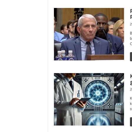
2
B
b
C
2
K
k
s