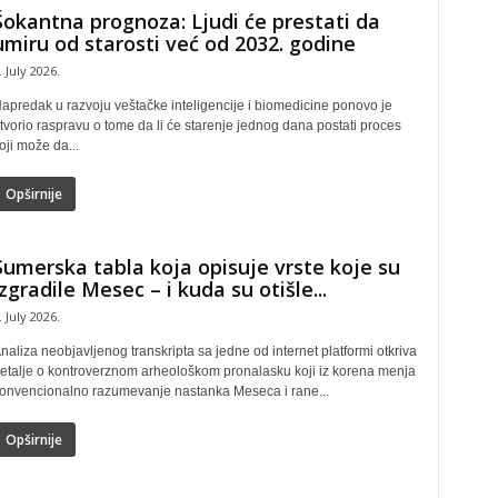
Šokantna prognoza: Ljudi će prestati da
umiru od starosti već od 2032. godine
. July 2026.
apredak u razvoju veštačke inteligencije i biomedicine ponovo je
tvorio raspravu o tome da li će starenje jednog dana postati proces
oji može da...
Opširnije
Sumerska tabla koja opisuje vrste koje su
izgradile Mesec – i kuda su otišle...
. July 2026.
naliza neobjavljenog transkripta sa jedne od internet platformi otkriva
etalje o kontroverznom arheološkom pronalasku koji iz korena menja
onvencionalno razumevanje nastanka Meseca i rane...
Opširnije