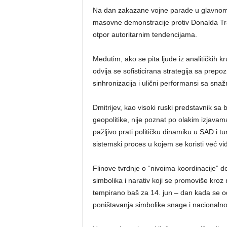
Na dan zakazane vojne parade u glavnom
masovne demonstracije protiv Donalda Tram
otpor autoritarnim tendencijama.
Međutim, ako se pita ljude iz analitičkih k
odvija se sofisticirana strategija sa prepo
sinhronizacija i ulični performansi sa sn
Dmitrijev, kao visoki ruski predstavnik sa
geopolitike, nije poznat po olakim izjav
pažljivo prati političku dinamiku u SAD i 
sistemski proces u kojem se koristi već vi
Flinove tvrdnje o “nivoima koordinacije” d
simbolika i narativ koji se promoviše kroz 
tempirano baš za 14. jun – dan kada se 
poništavanja simbolike snage i nacionalno