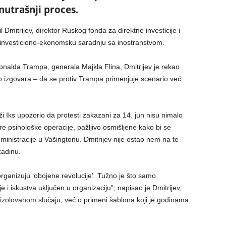
nutrašnji proces.
ril Dmitrijev, direktor Ruskog fonda za direktne investicije i
a investiciono-ekonomsku saradnju sa inostranstvom.
nalda Trampa, generala Majkla Flina, Dmitrijev je rekao
no izgovara – da se protiv Trampa primenjuje scenario već
i Iks upozorio da protesti zakazani za 14. jun nisu nimalo
re psihološke operacije, pažljivo osmišljene kako bi se
dministracije u Vašingtonu. Dmitrijev nije ostao nem na te
zadinu.
ji organizuju ‘obojene revolucije’. Tužno je što samo
e i iskustva uključen u organizaciju”, napisao je Dmitrijev,
o izolovanom slučaju, već o primeni šablona koji je godinama