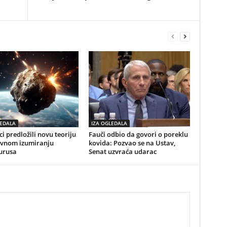
LEDALA
IZA OGLEDALA
i predložili novu teoriju
Fauči odbio da govori o poreklu
vnom izumiranju
kovida: Pozvao se na Ustav,
urusa
Senat uzvraća udarac