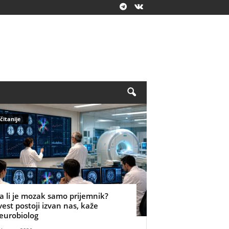
čitanije
a li je mozak samo prijemnik?
vest postoji izvan nas, kaže
eurobiolog