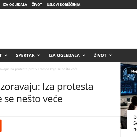
IZA OGLEDALA
ŽIVOT
USLOVI KORIŠĆENJA
T
SPEKTAR
IZA OGLEDALA
ŽIVOT
ravaju: Iza protesta protiv Trampa krije se nešto veće
Naj
ozoravaju: Iza protesta
e se nešto veće
D
S
n