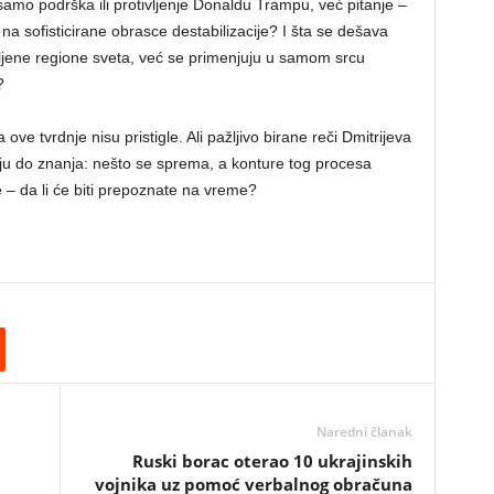
samo podrška ili protivljenje Donaldu Trampu, već pitanje –
na sofisticirane obrasce destabilizacije? I šta se dešava
daljene regione sveta, već se primenjuju u samom srcu
?
 ove tvrdnje nisu pristigle. Ali pažljivo birane reči Dmitrijeva
ljaju do znanja: nešto se sprema, a konture tog procesa
 – da li će biti prepoznate na vreme?
Naredni članak
Ruski borac oterao 10 ukrajinskih
vojnika uz pomoć verbalnog obračuna