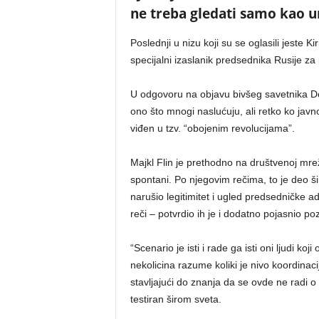
ne treba gledati samo kao u
Poslednji u nizu koji su se oglasili jeste Ki
specijalni izaslanik predsednika Rusije z
U odgovoru na objavu bivšeg savetnika Do
ono što mnogi naslućuju, ali retko ko jav
viđen u tzv. “obojenim revolucijama”.
Majkl Flin je prethodno na društvenoj mrež
spontani. Po njegovim rečima, to je deo ši
narušio legitimitet i ugled predsedničke a
reči – potvrdio ih je i dodatno pojasnio po
“Scenario je isti i rade ga isti oni ljudi ko
nekolicina razume koliki je nivo koordinacij
stavljajući do znanja da se ovde ne radi 
testiran širom sveta.