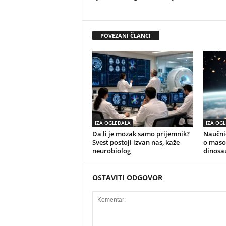
POVEZANI ČLANCI
IZA OGLEDALA
IZA OG
Da li je mozak samo prijemnik?
Naučnic
Svest postoji izvan nas, kaže
o maso
neurobiolog
dinosa
OSTAVITI ODGOVOR