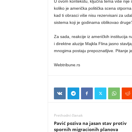
U ovom kontekstu, ključna tema više nije 
koliko je američka politička scena otporna 
kad ti obrasci više nisu rezervisani za u
sistema koji je godinama oblikovao druge
Za sada, reakcije iz američkih institucija na
i direktne aluzije Majkla Flina jasno stav
mnogima postaju prepoznatljive. Pitanje je
Webtribune.rs
Prethodni članak
Pavić poziva na jasan stav protiv
spornih migracionih planova