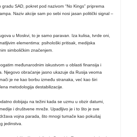
 gradu SAD, pokret pod nazivom “No Kings” priprema
pa. Naziv akcije sam po sebi nosi jasan politički signal –
rugova u Moskvi, to je samo paravan. Iza kulisa, tvrde oni,
znatljivim elementima: psihološki pritisak, medijska
ažnim simboličkim značenjem.
 bogatim međunarodnim iskustvom u oblasti finansija i
ama. Njegovo obraćanje jasno ukazuje da Rusija veoma
tumači je ne kao borbu između stranaka, već kao širi
đena metodologija destabilizacije.
odatno dobijaju na težini kada se uzmu u obzir datumi,
medije i društvene mreže. Upadljivo je i to što je sve
održava vojna parada, što mnogi tumače kao pokušaj
g jedinstva.