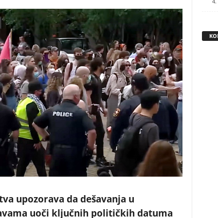
4.
KO
nstva upozorava da dešavanja u
vama uoči ključnih političkih datuma