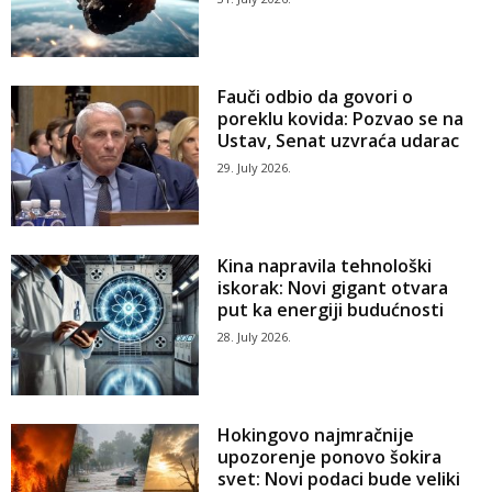
Fauči odbio da govori o
poreklu kovida: Pozvao se na
Ustav, Senat uzvraća udarac
29. July 2026.
Kina napravila tehnološki
iskorak: Novi gigant otvara
put ka energiji budućnosti
28. July 2026.
Hokingovo najmračnije
upozorenje ponovo šokira
svet: Novi podaci bude veliki