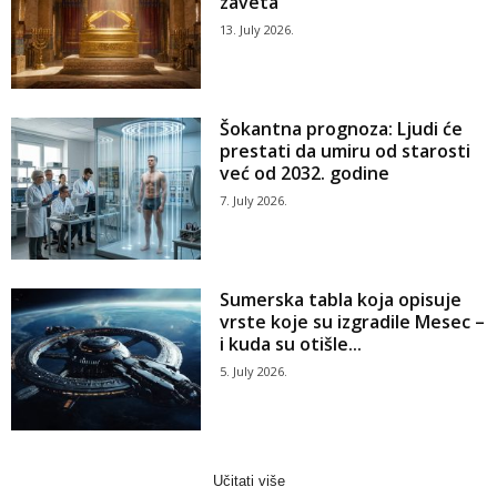
zaveta
13. July 2026.
Šokantna prognoza: Ljudi će
prestati da umiru od starosti
već od 2032. godine
7. July 2026.
Sumerska tabla koja opisuje
vrste koje su izgradile Mesec –
i kuda su otišle...
5. July 2026.
Učitati više