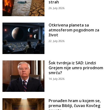
strah
26. July 2026.
Otkrivena planeta sa
atmosferom pogodnom za
život
22. July 2026.
Šok tvrdnja iz SAD: Lindzi
Grejem nije umro prirodnom
smrću?
14. July 2026.
Pronađen hram u kojem se,
prema Bibliji, čuvao Kovčeg