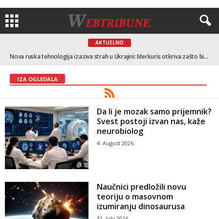
AKTUELNO
Nova ruska tehnologija izaziva strah u Ukrajini: Merkuris otkriva zašto bi posledice po Kijev mogle biti ogromne
IZA OGLEDALA
Da li je mozak samo prijemnik?
Svest postoji izvan nas, kaže
neurobiolog
4. August 2026.
Naučnici predložili novu
teoriju o masovnom
izumiranju dinosaurusa
31. July 2026.