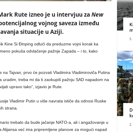
ark Rute izneo je u intervjuu za
New
 potencijalnog vojnog saveza između
K
m
avanja situacije u Aziji.
5.
k Kine Si Đinping odluči da preduzme vojni korak ka
remeno pokuša odvlačenje pažnje Zapada – i to, kako
e na Tajvan, prvo će pozvati Vladimira Vladimiroviča Putina
da uradim, treba mi da ti zaokupiš pažnju SAD napadom na
jati upravo tako“, izjavio je Rute.
sije Vladimir Putin u više navrata ističe da odnosi Ruske
ih strana.
D
k
ario trebalo da bude jačanje NATO-a, ali i angažovanje u
2.
da Alijansa već ima pripremljene planove za mogući napad