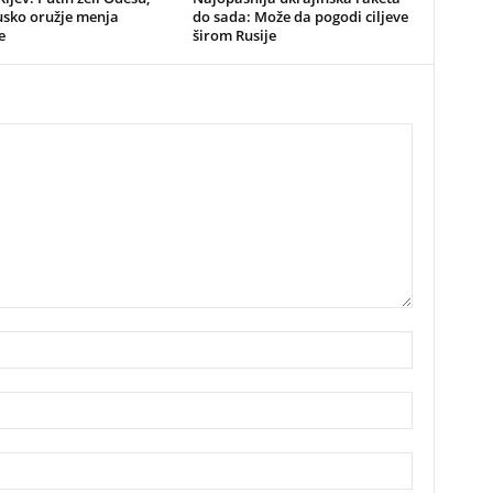
usko oružje menja
do sada: Može da pogodi ciljeve
e
širom Rusije