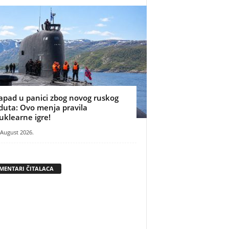
apad u panici zbog novog ruskog
duta: Ovo menja pravila
uklearne igre!
 August 2026.
MENTARI ČITALACA