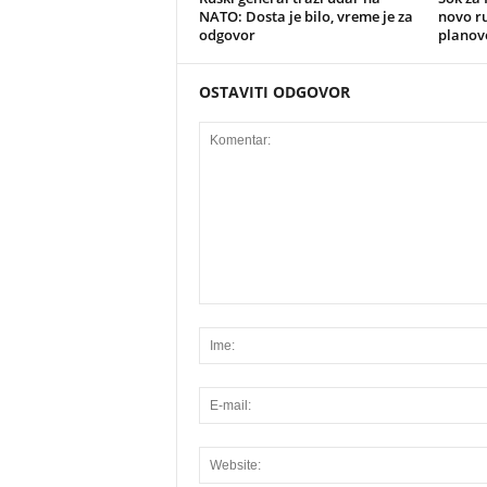
NATO: Dosta je bilo, vreme je za
novo r
odgovor
planov
OSTAVITI ODGOVOR