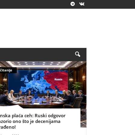
čitanije
inska plaća ceh: Ruski odgovor
azorio ono što je decenijama
rađeno!