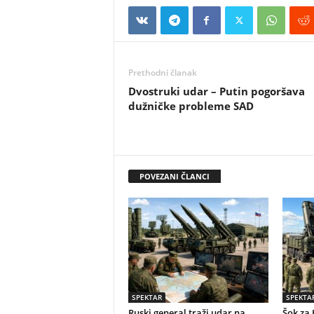
Prethodni članak
Dvostruki udar – Putin pogoršava
dužničke probleme SAD
POVEZANI ČLANCI
SPEKTAR
SPEKTA
Ruski general traži udar na
Šok za 