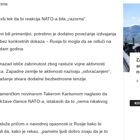
esna.
avši tek da bi reakcija NATO-a bila „razorna“.
 bili primenljivi, potrebno je dodatno povećanje izdvajanja
 bez konkretnih dokaza – Rusija bi mogla da se odluči na
sedam godina.
Z
ad ističe zabrinutost zbog rastuće vojne aktivnosti
a
n
ica. Zapadne zemlje te aktivnosti nazivaju „odvraćanjem“,
našanje stvara dodatne bezbednosne tenzije.
4.
sa američkim novinarom Takerom Karlsonom naglasio da
žave članice NATO-a, istakavši da to „nema nikakvog
KO
 služe pričom o navodnoj opasnosti iz Rusije kako bi
i da, kako je rekao, „pametni ljudi dobro znaju da je to