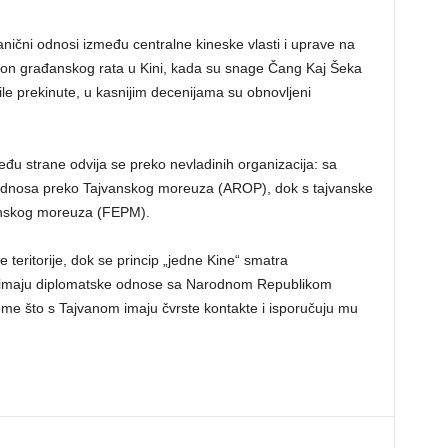
ični odnosi između centralne kineske vlasti i uprave na
akon građanskog rata u Kini, kada su snage Čang Kaj Šeka
ile prekinute, u kasnijim decenijama su obnovljeni
u strane odvija se preko nevladinih organizacija: sa
oj odnosa preko Tajvanskog moreuza (AROP), dok s tajvanske
anskog moreuza (FEPM).
teritorije, dok se princip „jedne Kine“ smatra
a imaju diplomatske odnose sa Narodnom Republikom
tome što s Tajvanom imaju čvrste kontakte i isporučuju mu