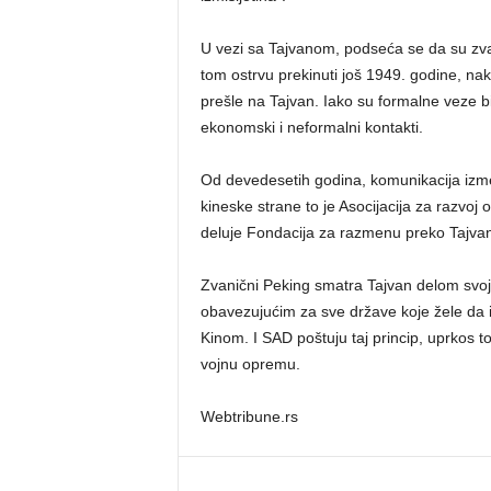
U vezi sa Tajvanom, podseća se da su zvan
tom ostrvu prekinuti još 1949. godine, n
prešle na Tajvan. Iako su formalne veze b
ekonomski i neformalni kontakti.
Od devedesetih godina, komunikacija izmeđ
kineske strane to je Asocijacija za razv
deluje Fondacija za razmenu preko Tajv
Zvanični Peking smatra Tajvan delom svoje 
obavezujućim za sve države koje žele d
Kinom. I SAD poštuju taj princip, uprkos 
vojnu opremu.
Webtribune.rs