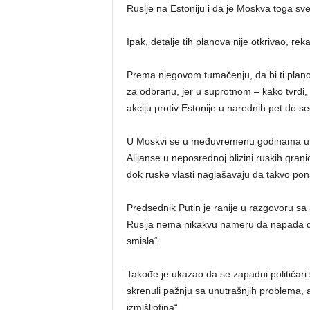
Rusije na Estoniju i da je Moskva toga sv
Ipak, detalje tih planova nije otkrivao, rek
Prema njegovom tumačenju, da bi ti planovi
za odbranu, jer u suprotnom – kako tvrdi,
akciju protiv Estonije u narednih pet do 
U Moskvi se u međuvremenu godinama unaz
Alijanse u neposrednoj blizini ruskih gran
dok ruske vlasti naglašavaju da takvo po
Predsednik Putin je ranije u razgovoru 
Rusija nema nikakvu nameru da napada dr
smisla“.
Takođe je ukazao da se zapadni političari
skrenuli pažnju sa unutrašnjih problema, al
izmišljotina“.