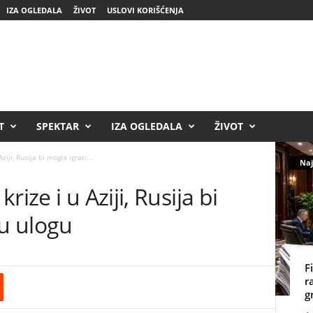
IZA OGLEDALA
ŽIVOT
USLOVI KORIŠĆENJA
T
SPEKTAR
IZA OGLEDALA
ŽIVOT
iji, Rusija bi mogla igrati...
Naj
ize i u Aziji, Rusija bi
nu ulogu
F
r
g