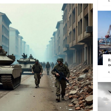
4.
R
o
4.