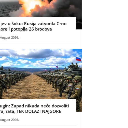
ijev u šoku: Rusija zatvorila Crno
ore i potopila 26 brodova
 August 2026.
ugin: Zapad nikada neće dozvoliti
raj rata, TEK DOLAZI NAJGORE
 August 2026.