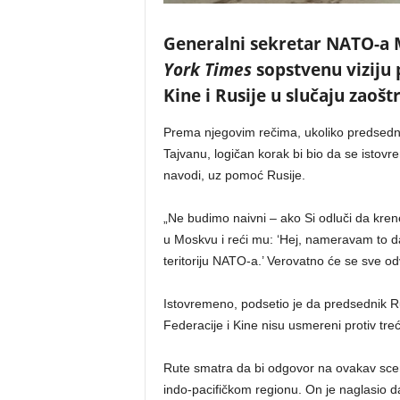
Generalni sekretar NATO-a M
York Times
sopstvenu viziju
Kine i Rusije u slučaju zaoštr
Prema njegovim rečima, ukoliko predsedni
Tajvanu, logičan korak bi bio da se istov
navodi, uz pomoć Rusije.
„Ne budimo naivni – ako Si odluči da kren
u Moskvu i reći mu: ‘Hej, nameravam to 
teritoriju NATO-a.’ Verovatno će se sve odvi
Istovremeno, podsetio je da predsednik Ru
Federacije i Kine nisu usmereni protiv treć
Rute smatra da bi odgovor na ovakav scen
indo-pacifičkom regionu. On je naglasio 