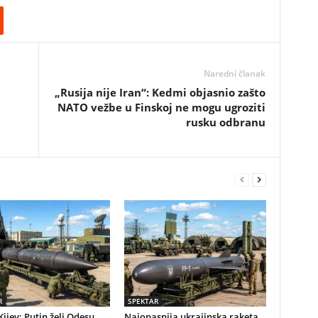
Naredni članak
„Rusija nije Iran“: Kedmi objasnio zašto
NATO vežbe u Finskoj ne mogu ugroziti
rusku odbranu
R
SPEKTAR
Kijev: Putin želi Odesu,
Najopasnija ukrajinska raketa