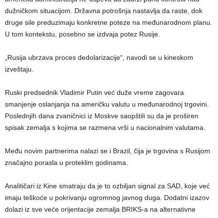
dužničkom situacijom. Državna potrošnja nastavlja da raste, dok
druge sile preduzimaju konkretne poteze na međunarodnom planu.
U tom kontekstu, posebno se izdvaja potez Rusije.
„Rusija ubrzava proces dedolarizacije“, navodi se u kineskom
izveštaju.
Ruski predsednik Vladimir Putin već duže vreme zagovara
smanjenje oslanjanja na američku valutu u međunarodnoj trgovini.
Poslednjih dana zvaničnici iz Moskve saopštili su da je proširen
spisak zemalja s kojima se razmena vrši u nacionalnim valutama.
Među novim partnerima nalazi se i Brazil, čija je trgovina s Rusijom
značajno porasla u proteklim godinama.
Analitičari iz Kine smatraju da je to ozbiljan signal za SAD, koje već
imaju teškoće u pokrivanju ogromnog javnog duga. Dodatni izazov
dolazi iz sve veće orijentacije zemalja BRIKS-a na alternativne