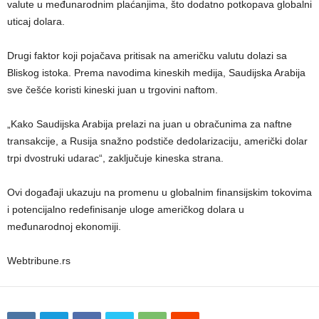
valute u međunarodnim plaćanjima, što dodatno potkopava globalni
uticaj dolara.
Drugi faktor koji pojačava pritisak na američku valutu dolazi sa
Bliskog istoka. Prema navodima kineskih medija, Saudijska Arabija
sve češće koristi kineski juan u trgovini naftom.
„Kako Saudijska Arabija prelazi na juan u obračunima za naftne
transakcije, a Rusija snažno podstiče dedolarizaciju, američki dolar
trpi dvostruki udarac“, zaključuje kineska strana.
Ovi događaji ukazuju na promenu u globalnim finansijskim tokovima
i potencijalno redefinisanje uloge američkog dolara u
međunarodnoj ekonomiji.
Webtribune.rs