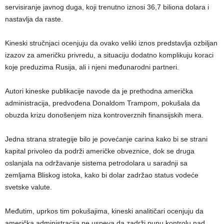
servisiranje javnog duga, koji trenutno iznosi 36,7 biliona dolara i
nastavlja da raste.
Kineski stručnjaci ocenjuju da ovako veliki iznos predstavlja ozbiljan
izazov za američku privredu, a situaciju dodatno komplikuju koraci
koje preduzima Rusija, ali i njeni međunarodni partneri.
Autori kineske publikacije navode da je prethodna američka
administracija, predvođena Donaldom Trampom, pokušala da
obuzda krizu donošenjem niza kontroverznih finansijskih mera.
Jedna strana strategije bilo je povećanje carina kako bi se strani
kapital privoleo da podrži američke obveznice, dok se druga
oslanjala na održavanje sistema petrodolara u saradnji sa
zemljama Bliskog istoka, kako bi dolar zadržao status vodeće
svetske valute.
Međutim, uprkos tim pokušajima, kineski analitičari ocenjuju da
američka administracija ne uspeva da zadrži punu kontrolu nad