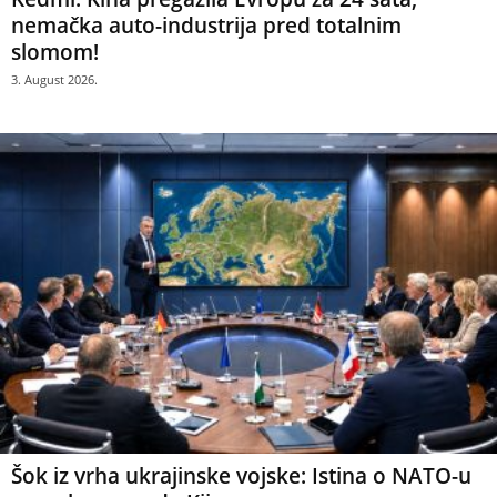
nemačka auto-industrija pred totalnim
slomom!
3. August 2026.
Šok iz vrha ukrajinske vojske: Istina o NATO-u