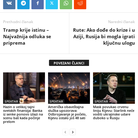
Prethodni članak
Naredni članak
Tramp krije istinu –
Rute: Ako dođe do krize i u
Najvažnija odluka se
Aziji, Rusija bi mogla igrati
priprema
ključnu ulogu
POVEZANI ČLANCI
SPEKTAR
SPEKTAR
SPEKTAR
Hazin o velikoj tajni
Američka obaveštajna
Mask povukao crvenu
svetskih finansija: Banka
služba upozorava:
liniju Kijevu: Starlink neće
iz senke ponovo izlazi na
Odbrojavanje je počelo,
voditi ukrajinske udare
scenu baš kada počinje
Kijevu ostalo još 48 sati
duboko u Rusiju
prelom