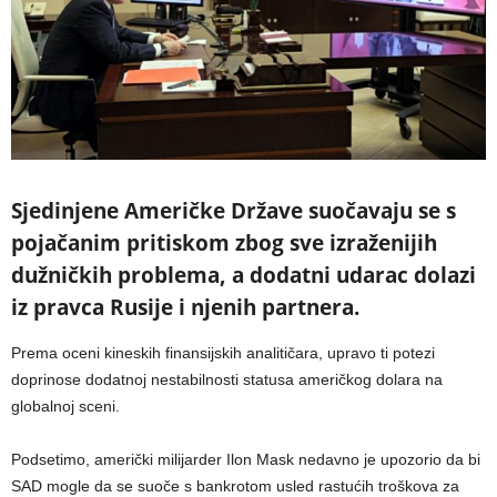
Sjedinjene Američke Države suočavaju se s
pojačanim pritiskom zbog sve izraženijih
dužničkih problema, a dodatni udarac dolazi
iz pravca Rusije i njenih partnera.
Prema oceni kineskih finansijskih analitičara, upravo ti potezi
doprinose dodatnoj nestabilnosti statusa američkog dolara na
globalnoj sceni.
Podsetimo, američki milijarder Ilon Mask nedavno je upozorio da bi
SAD mogle da se suoče s bankrotom usled rastućih troškova za