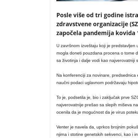
Posle više od tri godine ist
zdravstvene organizacije (SZ
započela pandemija kovida 
U završnom izveštaju koji je predstavljen
mogla doneti pouzdana procena o tome da li
sa životinja i dalje vodi kao najverovatniji 
Na konferenciji za novinare, predsednica 
naučni podaci uglavnom podržavaju hipote
To je, podsetila je, bio i zaključak prve S
najverovatnije prešao sa slepih miševa na
ocenila da je mogućnost da je virus poteka
Venter je navela da, uprkos brojnim pokuš
njima i stotine genetskih sekvenci, kao i