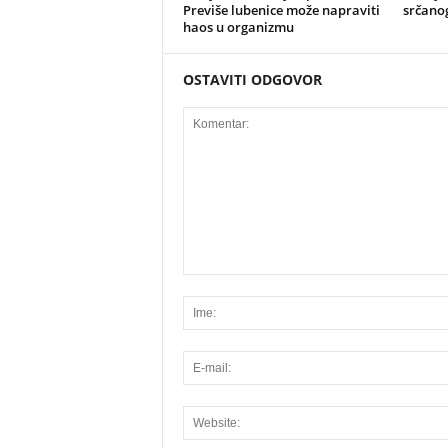
Previše lubenice može napraviti
srčano
haos u organizmu
OSTAVITI ODGOVOR