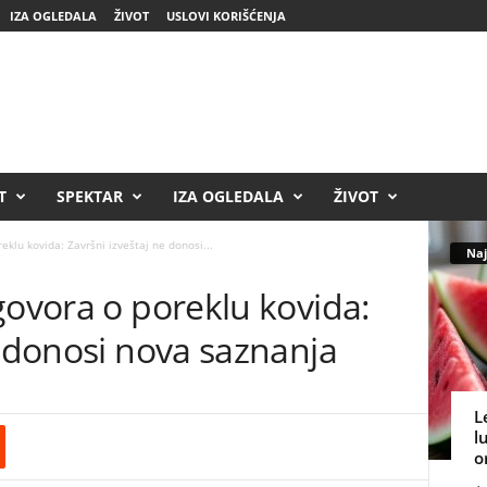
IZA OGLEDALA
ŽIVOT
USLOVI KORIŠĆENJA
T
SPEKTAR
IZA OGLEDALA
ŽIVOT
eklu kovida: Završni izveštaj ne donosi...
Naj
govora o poreklu kovida:
e donosi nova saznanja
L
l
o