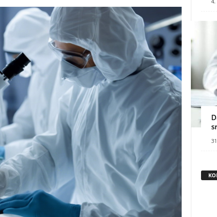
4.
D
s
31
KO