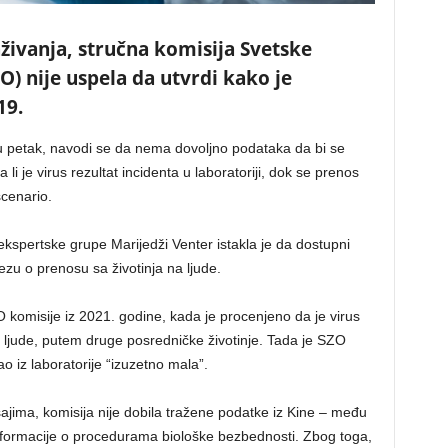
raživanja, stručna komisija Svetske
O) nije uspela da utvrdi kako je
19.
 u petak, navodi se da nema dovoljno podataka da bi se
 je virus rezultat incidenta u laboratoriji, dok se prenos
scenario.
ekspertske grupe Marijedži Venter istakla je da dostupni
zu o prenosu sa životinja na ljude.
ZO komisije iz 2021. godine, kada je procenjeno da je virus
 ljude, putem druge posredničke životinje. Tada je SZO
o iz laboratorije “izuzetno mala”.
ajima, komisija nije dobila tražene podatke iz Kine – među
 informacije o procedurama biološke bezbednosti. Zbog toga,