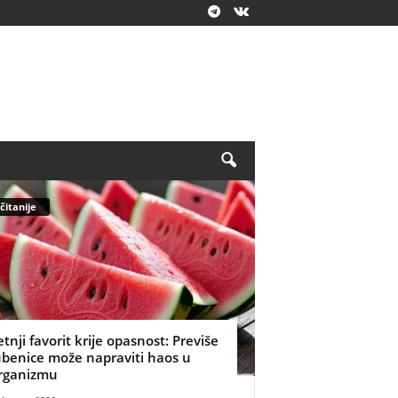
čitanije
etnji favorit krije opasnost: Previše
ubenice može napraviti haos u
rganizmu