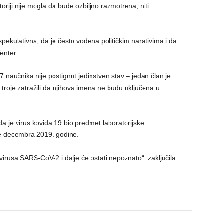
atoriji nije mogla da bude ozbiljno razmotrena, niti
pekulativna, da je često vođena političkim narativima i da
enter.
7 naučnika nije postignut jedinstven stav – jedan član je
 troje zatražili da njihova imena ne budu uključena u
da je virus kovida 19 bio predmet laboratorijske
pre decembra 2019. godine.
irusa SARS-CoV-2 i dalje će ostati nepoznato“, zaključila