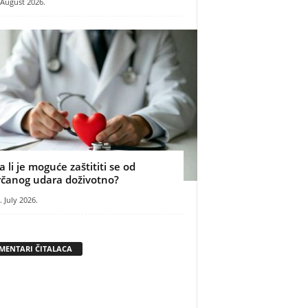
 August 2026.
a li je moguće zaštititi se od
rčanog udara doživotno?
. July 2026.
MENTARI ČITALACA