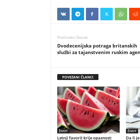
Prethodni članak
Dvodecenijska potraga britanskih
službi za tajanstvenim ruskim ag
POVEZANI ČLANCI
ŽIVOT
ŽIVOT
Letnji favorit krije opasnost:
Da li j