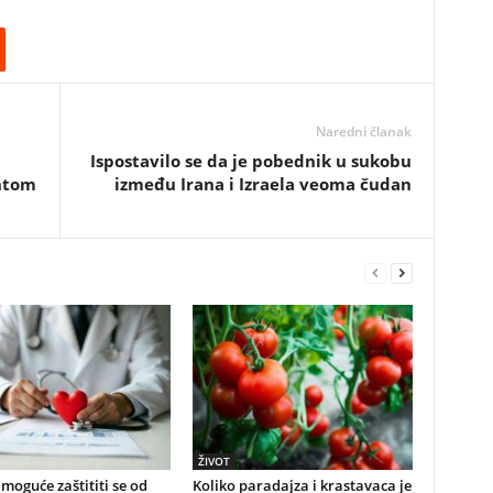
Naredni članak
Ispostavilo se da je pobednik u sukobu
entom
između Irana i Izraela veoma čudan
ŽIVOT
e moguće zaštititi se od
Koliko paradajza i krastavaca je