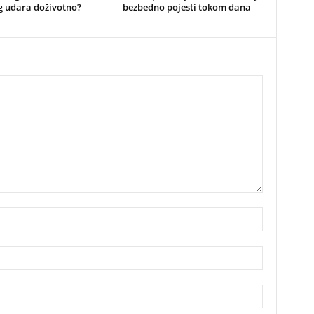
g udara doživotno?
bezbedno pojesti tokom dana