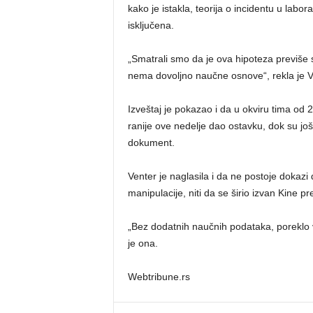
kako je istakla, teorija o incidentu u labor
isključena.
„Smatrali smo da je ova hipoteza previše s
nema dovoljno naučne osnove“, rekla je V
Izveštaj je pokazao i da u okviru tima od 2
ranije ove nedelje dao ostavku, dok su još
dokument.
Venter je naglasila i da ne postoje dokazi 
manipulacije, niti da se širio izvan Kine 
„Bez dodatnih naučnih podataka, poreklo v
je ona.
Webtribune.rs