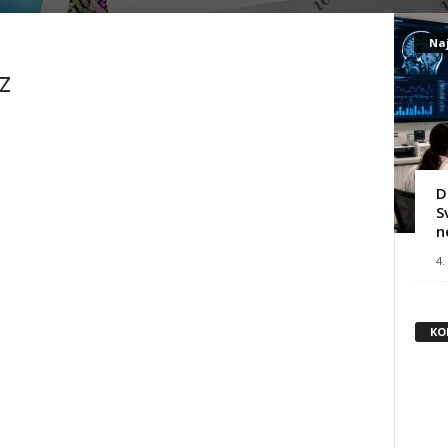
Naj
z
D
S
n
4.
KO