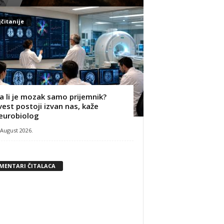
čitanije
a li je mozak samo prijemnik?
vest postoji izvan nas, kaže
eurobiolog
 August 2026.
MENTARI ČITALACA