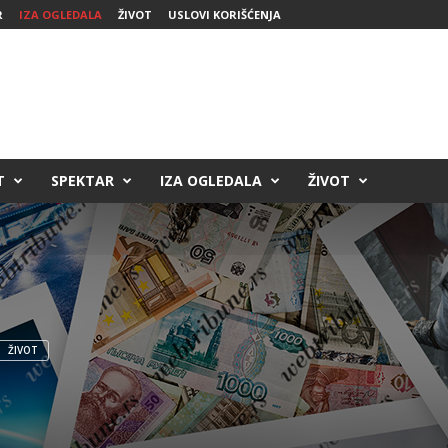
R
IZA OGLEDALA
ŽIVOT
USLOVI KORIŠĆENJA
T
SPEKTAR
IZA OGLEDALA
ŽIVOT
ŽIVOT