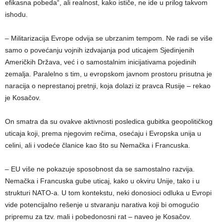
efikasna pobeda“, ali realnost, kako ističe, ne ide u prilog takvom
ishodu.
– Militarizacija Evrope odvija se ubrzanim tempom. Ne radi se više
samo o povećanju vojnih izdvajanja pod uticajem Sjedinjenih
Američkih Država, već i o samostalnim inicijativama pojedinih
zemalja. Paralelno s tim, u evropskom javnom prostoru prisutna je
naracija o neprestanoj pretnji, koja dolazi iz pravca Rusije – rekao
je Kosačov.
On smatra da su ovakve aktivnosti posledica gubitka geopolitičkog
uticaja koji, prema njegovim rečima, osećaju i Evropska unija u
celini, ali i vodeće članice kao što su Nemačka i Francuska.
– EU više ne pokazuje sposobnost da se samostalno razvija.
Nemačka i Francuska gube uticaj, kako u okviru Unije, tako i u
strukturi NATO-a. U tom kontekstu, neki donosioci odluka u Evropi
vide potencijalno rešenje u stvaranju narativa koji bi omogućio
pripremu za tzv. mali i pobedonosni rat – naveo je Kosačov.