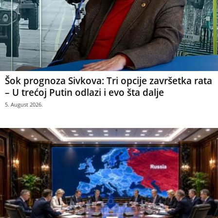
Šok prognoza Sivkova: Tri opcije završetka rata
– U trećoj Putin odlazi i evo šta dalje
5. August 2026.