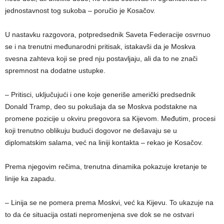
jednostavnost tog sukoba – poručio je Kosačov.
U nastavku razgovora, potpredsednik Saveta Federacije osvrnuo
se i na trenutni međunarodni pritisak, istakavši da je Moskva
svesna zahteva koji se pred nju postavljaju, ali da to ne znači
spremnost na dodatne ustupke.
– Pritisci, uključujući i one koje generiše američki predsednik
Donald Tramp, deo su pokušaja da se Moskva podstakne na
promene pozicije u okviru pregovora sa Kijevom. Međutim, procesi
koji trenutno oblikuju budući dogovor ne dešavaju se u
diplomatskim salama, već na liniji kontakta – rekao je Kosačov.
Prema njegovim rečima, trenutna dinamika pokazuje kretanje te
linije ka zapadu.
– Linija se ne pomera prema Moskvi, već ka Kijevu. To ukazuje na
to da će situacija ostati nepromenjena sve dok se ne ostvari