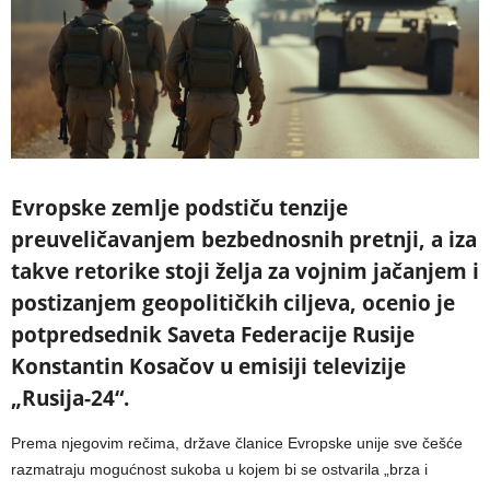
Evropske zemlje podstiču tenzije
preuveličavanjem bezbednosnih pretnji, a iza
takve retorike stoji želja za vojnim jačanjem i
postizanjem geopolitičkih ciljeva, ocenio je
potpredsednik Saveta Federacije Rusije
Konstantin Kosačov u emisiji televizije
„Rusija-24“.
Prema njegovim rečima, države članice Evropske unije sve češće
razmatraju mogućnost sukoba u kojem bi se ostvarila „brza i