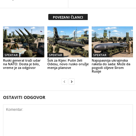
POVEZANI ČLANCI
SPEKTAR
SPEKTAR
SPEKTAR
Ruski general traži udar
Šok za Kijev: Putin želi
Najopasnija ukrajinska
na NATO: Dosta je bilo,
Odesu, novo rusko oružje
raketa do sada: Može da
vreme je za odgovor
menja planove
pogodi ciljeve širom
Rusije
OSTAVITI ODGOVOR