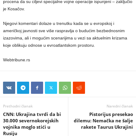
procena da su ciljevi specijalne vojne operacije ispunjeni – zaključio
je Kosačov.
Njegovi komentari dolaze u trenutku kada se u evropskoj i
američkoj javnosti sve više raspravlja o budućim bezbednosnim
izazovima, ali i mogućim scenarijima u vezi sa aktuelnim krizama
koje oblikuju odnose u evroatlantskom prostoru.
Webtribune.rs
Prethodni članak
Naredni članak
CNN: Ukrajina tvrdi da bi
Pistorijus presekao
30.000 severnokorejskih
dilemu: Nemačka ne šalje
vojnika moglo stići u
rakete Taurus Ukrajini
Rusiju