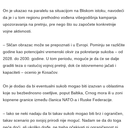
On je ukazao na paralelu sa situacijom na Bliskom istoku, navodeći
da je i u tom regionu prethodno vođena višegodišnja kampanja
upozoravanja na pretnju, pre nego što su započete konkretnije
vojne aktivnosti.
– Sličan obrazac može se prepoznati i u Evropi. Pominju se različite
godine kao potencijalni vremenski okvir za pokretanje sukoba – od
2028. do 2030. godine. U tom periodu, moguće je da će se dalje
graditi teza o rastućoj vojnoj pretnji, dok će istovremeno jačati i
kapaciteti – ocenio je Kosačov.
On je dodao da bi eventualni sukob mogao biti izazvan u oblastima
koje su bezbednosno osetljive, poput Baltika, Crnog mora ili u zoni
kopnene granice između članica NATO-a i Ruske Federacije.
– Iako se neki nadaju da bi takav sukob mogao biti brz i ograničen,
takav scenario po svojoj prirodi nije moguć. Nadam se da do toga
neće doći, ali ukoliko dođe, ne treba očekivati ni ograničenost ni