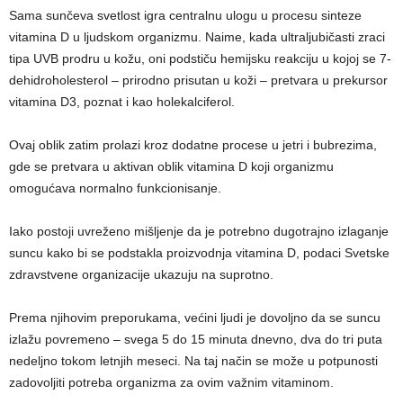
Sama sunčeva svetlost igra centralnu ulogu u procesu sinteze
vitamina D u ljudskom organizmu. Naime, kada ultraljubičasti zraci
tipa UVB prodru u kožu, oni podstiču hemijsku reakciju u kojoj se 7-
dehidroholesterol – prirodno prisutan u koži – pretvara u prekursor
vitamina D3, poznat i kao holekalciferol.
Ovaj oblik zatim prolazi kroz dodatne procese u jetri i bubrezima,
gde se pretvara u aktivan oblik vitamina D koji organizmu
omogućava normalno funkcionisanje.
Iako postoji uvreženo mišljenje da je potrebno dugotrajno izlaganje
suncu kako bi se podstakla proizvodnja vitamina D, podaci Svetske
zdravstvene organizacije ukazuju na suprotno.
Prema njihovim preporukama, većini ljudi je dovoljno da se suncu
izlažu povremeno – svega 5 do 15 minuta dnevno, dva do tri puta
nedeljno tokom letnjih meseci. Na taj način se može u potpunosti
zadovoljiti potreba organizma za ovim važnim vitaminom.