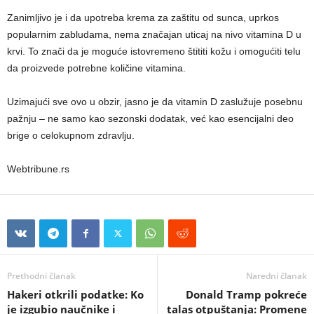
Zanimljivo je i da upotreba krema za zaštitu od sunca, uprkos
popularnim zabludama, nema značajan uticaj na nivo vitamina D u
krvi. To znači da je moguće istovremeno štititi kožu i omogućiti telu
da proizvede potrebne količine vitamina.
Uzimajući sve ovo u obzir, jasno je da vitamin D zaslužuje posebnu
pažnju – ne samo kao sezonski dodatak, već kao esencijalni deo
brige o celokupnom zdravlju.
Webtribune.rs
Prethodni članak
Naredni članak
Hakeri otkrili podatke: Ko
Donald Tramp pokreće
je izgubio naučnike i
talas otpuštanja: Promene