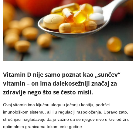
Vitamin D nije samo poznat kao „sunčev“
vitamin – on ima dalekosežniji značaj za
zdravlje nego što se često misli.
Ovaj vitamin ima ključnu ulogu u jačanju kostiju, podršci
imunološkom sistemu, ali i u regulaciji raspoloženja. Upravo zato,
stručnjaci naglašavaju da je važno da se njegov nivo u krvi održi u
optimalnim granicama tokom cele godine.