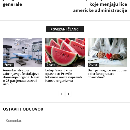
generale
koje menjaju lice
američke administracije
POVEZANI ČLANCI
ŽIVOT
ŽIVOT
ŽIVOT
Amerika istražuje
Letnji favorit krije
Da li je moguće zaštititi se
zabrinjavajuće slučajeve
opasnost: Previše
od srčanog udara
doniranja organa: Nalazi
lubenice može napraviti
doživotno?
o 28 pacijenata izazvali
haos u organizmu
uzbunu
OSTAVITI ODGOVOR