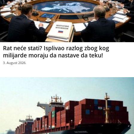
Rat neće stati? Isplivao razlog zbog kog
milijarde moraju da nastave da teku!
3. August 2026.