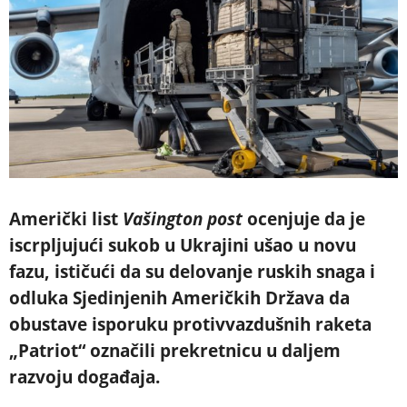
Američki list
Vašington post
ocenjuje da je
iscrpljujući sukob u Ukrajini ušao u novu
fazu, ističući da su delovanje ruskih snaga i
odluka Sjedinjenih Američkih Država da
obustave isporuku protivvazdušnih raketa
„Patriot“ označili prekretnicu u daljem
razvoju događaja.