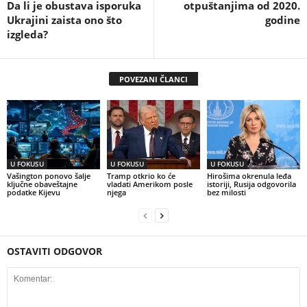
Da li je obustava isporuka
otpuštanjima od 2020.
Ukrajini zaista ono što
godine
izgleda?
POVEZANI ČLANCI
U FOKUSU
U FOKUSU
U FOKUSU
Vašington ponovo šalje
Tramp otkrio ko će
Hirošima okrenula leđa
ključne obaveštajne
vladati Amerikom posle
istoriji, Rusija odgovorila
podatke Kijevu
njega
bez milosti
OSTAVITI ODGOVOR