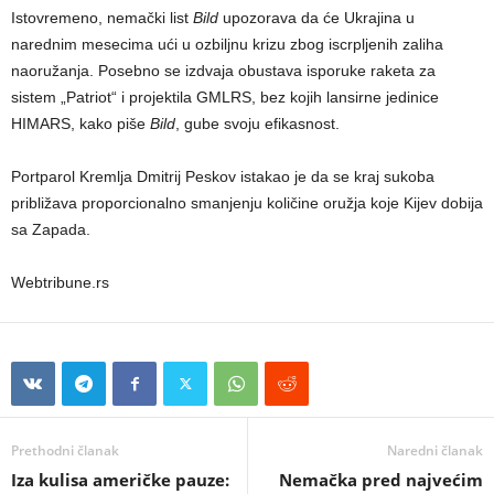
Istovremeno, nemački list
Bild
upozorava da će Ukrajina u
narednim mesecima ući u ozbiljnu krizu zbog iscrpljenih zaliha
naoružanja. Posebno se izdvaja obustava isporuke raketa za
sistem „Patriot“ i projektila GMLRS, bez kojih lansirne jedinice
HIMARS, kako piše
Bild
, gube svoju efikasnost.
Portparol Kremlja Dmitrij Peskov istakao je da se kraj sukoba
približava proporcionalno smanjenju količine oružja koje Kijev dobija
sa Zapada.
Webtribune.rs
Prethodni članak
Naredni članak
Iza kulisa američke pauze:
Nemačka pred najvećim