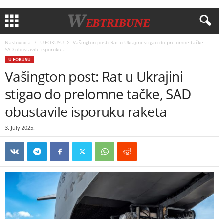
Naslovnica
U FOKUSU
Vašington post: Rat u Ukrajini stigao do prelomne tačke,
SAD obustavile isporuku...
U FOKUSU
Vašington post: Rat u Ukrajini
stigao do prelomne tačke, SAD
obustavile isporuku raketa
3. July 2025.