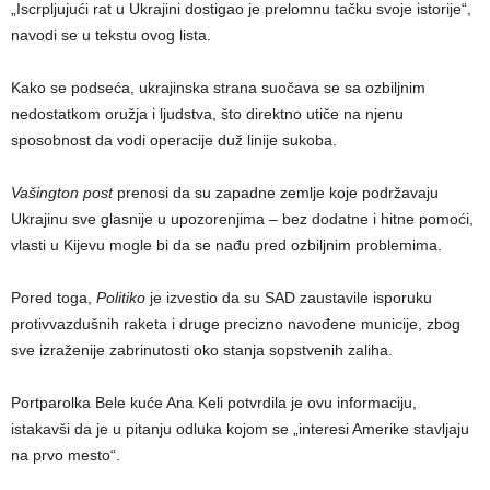
„Iscrpljujući rat u Ukrajini dostigao je prelomnu tačku svoje istorije“,
navodi se u tekstu ovog lista.
Kako se podseća, ukrajinska strana suočava se sa ozbiljnim
nedostatkom oružja i ljudstva, što direktno utiče na njenu
sposobnost da vodi operacije duž linije sukoba.
Vašington post
prenosi da su zapadne zemlje koje podržavaju
Ukrajinu sve glasnije u upozorenjima – bez dodatne i hitne pomoći,
vlasti u Kijevu mogle bi da se nađu pred ozbiljnim problemima.
Pored toga,
Politiko
je izvestio da su SAD zaustavile isporuku
protivvazdušnih raketa i druge precizno navođene municije, zbog
sve izraženije zabrinutosti oko stanja sopstvenih zaliha.
Portparolka Bele kuće Ana Keli potvrdila je ovu informaciju,
istakavši da je u pitanju odluka kojom se „interesi Amerike stavljaju
na prvo mesto“.