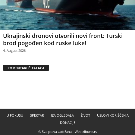
Ukrajinski dronovi otvorili novi front: Turski
brod pogođen kod ruske luke!
4. August 2026.
KOMENTARI ČITALACA
U FOKUSU
SPEKTAR
IZA OGLEDALA
ŽIVOT
USLOVI KORIŠĆENJA
DONACIJE
© Sva prava zadržana -
Webtribune.rs