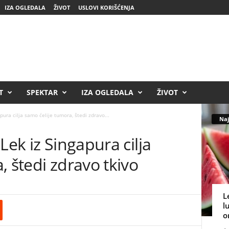
IZA OGLEDALA
ŽIVOT
USLOVI KORIŠĆENJA
T
SPEKTAR
IZA OGLEDALA
ŽIVOT
pura cilja samo ćelije tumora, štedi zdravo...
Naj
Lek iz Singapura cilja
, štedi zdravo tkivo
L
l
o