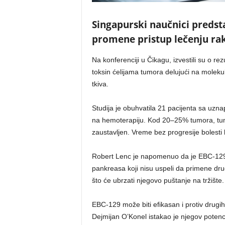
Singapurski naučnici predsta
promene pristup lečenju ra
Na konferenciji u Čikagu, izvestili su o re
toksin ćelijama tumora delujući na mole
tkiva.
Studija je obuhvatila 21 pacijenta sa uzn
na hemoterapiju. Kod 20–25% tumora, tumo
zaustavljen. Vreme bez progresije bolesti bi
Robert Lenc je napomenuo da je EBC-129 
pankreasa koji nisu uspeli da primene dru
što će ubrzati njegovo puštanje na tržište.
EBC-129 može biti efikasan i protiv drugih
Dejmijan O’Konel istakao je njegov potenci