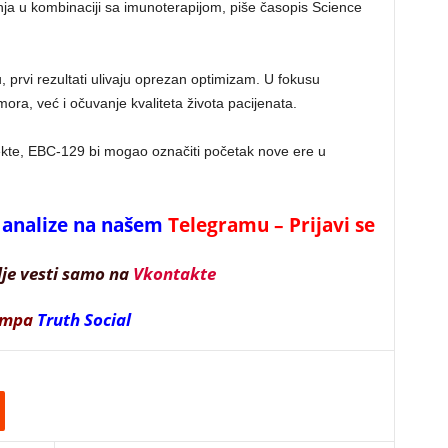
anja u kombinaciji sa imunoterapijom, piše časopis Science
, prvi rezultati ulivaju oprezan optimizam. U fokusu
mora, već i očuvanje kvaliteta života pacijenata.
ekte, EBC-129 bi mogao označiti početak nove ere u
 i analize na našem
Telegramu – Prijavi se
lje vesti samo na
Vkontakte
ampa
Truth Social