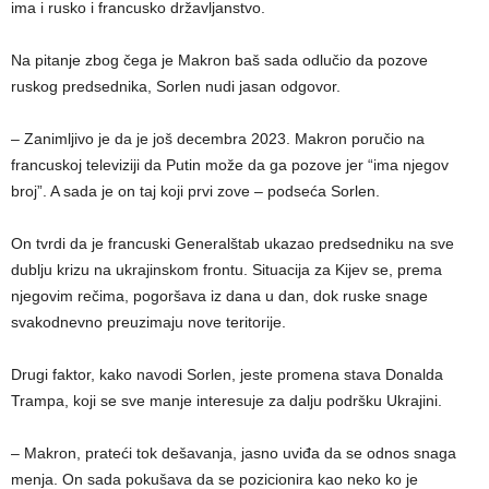
ima i rusko i francusko državljanstvo.
Na pitanje zbog čega je Makron baš sada odlučio da pozove
ruskog predsednika, Sorlen nudi jasan odgovor.
– Zanimljivo je da je još decembra 2023. Makron poručio na
francuskoj televiziji da Putin može da ga pozove jer “ima njegov
broj”. A sada je on taj koji prvi zove – podseća Sorlen.
On tvrdi da je francuski Generalštab ukazao predsedniku na sve
dublju krizu na ukrajinskom frontu. Situacija za Kijev se, prema
njegovim rečima, pogoršava iz dana u dan, dok ruske snage
svakodnevno preuzimaju nove teritorije.
Drugi faktor, kako navodi Sorlen, jeste promena stava Donalda
Trampa, koji se sve manje interesuje za dalju podršku Ukrajini.
– Makron, prateći tok dešavanja, jasno uviđa da se odnos snaga
menja. On sada pokušava da se pozicionira kao neko ko je