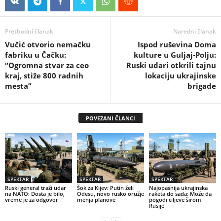
Prethodni članak
Naredni članak
Vučić otvorio nemačku
Ispod ruševina Doma
fabriku u Čačku:
kulture u Guljaj-Polju:
“Ogromna stvar za ceo
Ruski udari otkrili tajnu
kraj, stiže 800 radnih
lokaciju ukrajinske
mesta”
brigade
POVEZANI ČLANCI
SPEKTAR
SPEKTAR
SPEKTAR
Ruski general traži udar
Šok za Kijev: Putin želi
Najopasnija ukrajinska
na NATO: Dosta je bilo,
Odesu, novo rusko oružje
raketa do sada: Može da
vreme je za odgovor
menja planove
pogodi ciljeve širom
Rusije