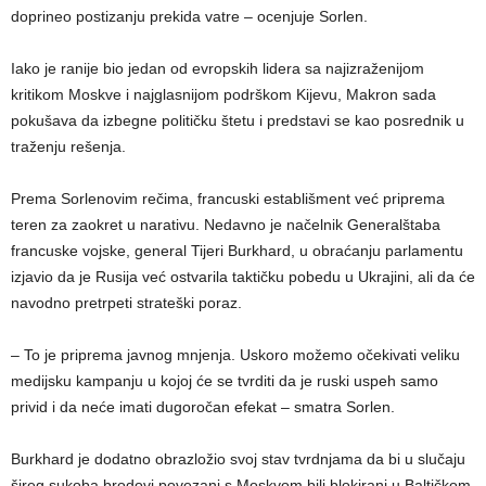
doprineo postizanju prekida vatre – ocenjuje Sorlen.
Iako je ranije bio jedan od evropskih lidera sa najizraženijom
kritikom Moskve i najglasnijom podrškom Kijevu, Makron sada
pokušava da izbegne političku štetu i predstavi se kao posrednik u
traženju rešenja.
Prema Sorlenovim rečima, francuski establišment već priprema
teren za zaokret u narativu. Nedavno je načelnik Generalštaba
francuske vojske, general Tijeri Burkhard, u obraćanju parlamentu
izjavio da je Rusija već ostvarila taktičku pobedu u Ukrajini, ali da će
navodno pretrpeti strateški poraz.
– To je priprema javnog mnjenja. Uskoro možemo očekivati veliku
medijsku kampanju u kojoj će se tvrditi da je ruski uspeh samo
privid i da neće imati dugoročan efekat – smatra Sorlen.
Burkhard je dodatno obrazložio svoj stav tvrdnjama da bi u slučaju
šireg sukoba brodovi povezani s Moskvom bili blokirani u Baltičkom