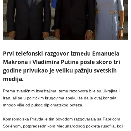
Prvi telefonski razgovor između Emanuela
Makrona i Vladimira Putina posle skoro tri
godine privukao je veliku pažnju svetskih
medija.
Prema zvaničnim izveštajima, teme razgovora bile su Ukrajina i
Iran, ali se u političkim krugovima spekuliše da je ovaj kontakt
mnogo više od pukog diplomatskog poteza.
Komsomolska Pravda je tim povodom razgovarala sa Fabricom
Sorlénom, potpredsednikom Međunarodnog pokreta rusofila, koji