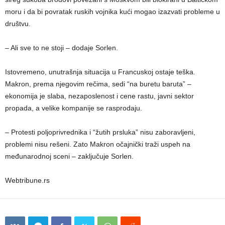
moru i da bi povratak ruskih vojnika kući mogao izazvati probleme u
društvu.
– Ali sve to ne stoji – dodaje Sorlen.
Istovremeno, unutrašnja situacija u Francuskoj ostaje teška.
Makron, prema njegovim rečima, sedi “na buretu baruta” –
ekonomija je slaba, nezaposlenost i cene rastu, javni sektor
propada, a velike kompanije se rasprodaju.
– Protesti poljoprivrednika i “žutih prsluka” nisu zaboravljeni,
problemi nisu rešeni. Zato Makron očajnički traži uspeh na
međunarodnoj sceni – zaključuje Sorlen.
Webtribune.rs