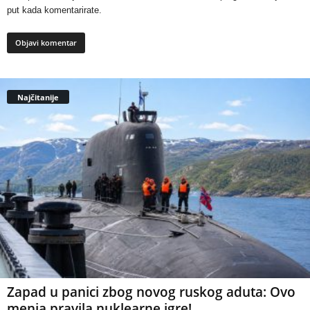
put kada komentarirate.
Najčitanije
Zapad u panici zbog novog ruskog aduta: Ovo
menja pravila nuklearne igre!