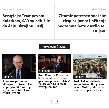
Prethodni članak
Naredni članak
Bezuglaja: Trampovom
Žitomir potresen snažnim
dolaskom, SAD su odlučile
eksplozijama: Uništenje
da daju Ukrajinu Rusiji
podzemne baze osetilo se i
u Kijevu
POVEZANI ČLANCI
SPEKTAR
Džim Rikards: Pakao na
SPEKTAR
SPEKTAR
Bliskom istoku, Tramp
sprema operaciju „Astek“:
Šokantna prognoza
Ruski hakeri tvrde da
10.000 vojnika kreće u
Miršajmera: Rusija i Iran
imaju dokaz: Ako je ovo
invaziju na Iran
su prejaki, SAD moraju
tačno, NATO je direktno
vojno napustiti Bliski
ušao u rat protiv Rusije
istok i Evropu