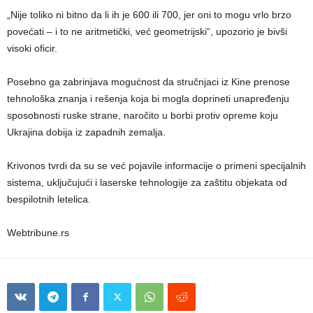
„Nije toliko ni bitno da li ih je 600 ili 700, jer oni to mogu vrlo brzo
povećati – i to ne aritmetički, već geometrijski“, upozorio je bivši
visoki oficir.
Posebno ga zabrinjava mogućnost da stručnjaci iz Kine prenose
tehnološka znanja i rešenja koja bi mogla doprineti unapređenju
sposobnosti ruske strane, naročito u borbi protiv opreme koju
Ukrajina dobija iz zapadnih zemalja.
Krivonos tvrdi da su se već pojavile informacije o primeni specijalnih
sistema, uključujući i laserske tehnologije za zaštitu objekata od
bespilotnih letelica.
Webtribune.rs