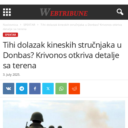
Naslovnica
SPEKTAR
Tihi dolazak kineskih stručnjaka u Donbas? Krivonos otkriva
detalje sa terena
SPEKTAR
Tihi dolazak kineskih stručnjaka u
Donbas? Krivonos otkriva detalje
sa terena
3. July 2025.