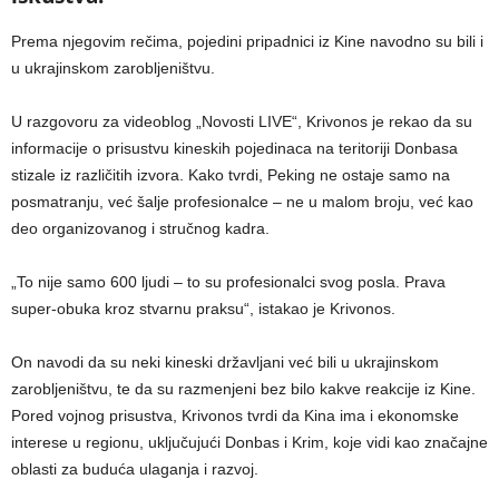
Prema njegovim rečima, pojedini pripadnici iz Kine navodno su bili i
u ukrajinskom zarobljeništvu.
U razgovoru za videoblog „Novosti LIVE“, Krivonos je rekao da su
informacije o prisustvu kineskih pojedinaca na teritoriji Donbasa
stizale iz različitih izvora. Kako tvrdi, Peking ne ostaje samo na
posmatranju, već šalje profesionalce – ne u malom broju, već kao
deo organizovanog i stručnog kadra.
„To nije samo 600 ljudi – to su profesionalci svog posla. Prava
super-obuka kroz stvarnu praksu“, istakao je Krivonos.
On navodi da su neki kineski državljani već bili u ukrajinskom
zarobljeništvu, te da su razmenjeni bez bilo kakve reakcije iz Kine.
Pored vojnog prisustva, Krivonos tvrdi da Kina ima i ekonomske
interese u regionu, uključujući Donbas i Krim, koje vidi kao značajne
oblasti za buduća ulaganja i razvoj.