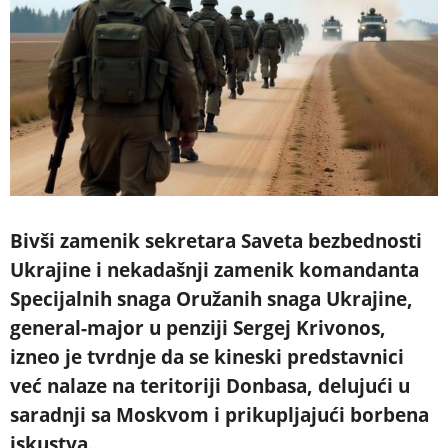
Bivši zamenik sekretara Saveta bezbednosti
Ukrajine i nekadašnji zamenik komandanta
Specijalnih snaga Oružanih snaga Ukrajine,
general-major u penziji Sergej Krivonos,
izneo je tvrdnje da se kineski predstavnici
već nalaze na teritoriji Donbasa, delujući u
saradnji sa Moskvom i prikupljajući borbena
iskustva.