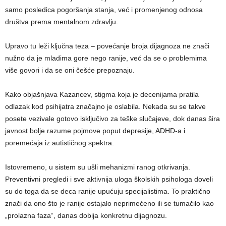
samo posledica pogoršanja stanja, već i promenjenog odnosa
društva prema mentalnom zdravlju.
Upravo tu leži ključna teza – povećanje broja dijagnoza ne znači
nužno da je mladima gore nego ranije, već da se o problemima
više govori i da se oni češće prepoznaju.
Kako objašnjava Kazancev, stigma koja je decenijama pratila
odlazak kod psihijatra značajno je oslabila. Nekada su se takve
posete vezivale gotovo isključivo za teške slučajeve, dok danas šira
javnost bolje razume pojmove poput depresije, ADHD-a i
poremećaja iz autističnog spektra.
Istovremeno, u sistem su ušli mehanizmi ranog otkrivanja.
Preventivni pregledi i sve aktivnija uloga školskih psihologa doveli
su do toga da se deca ranije upućuju specijalistima. To praktično
znači da ono što je ranije ostajalo neprimećeno ili se tumačilo kao
„prolazna faza“, danas dobija konkretnu dijagnozu.