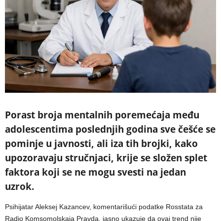
Porast broja mentalnih poremećaja među
adolescentima poslednjih godina sve češće se
pominje u javnosti, ali iza tih brojki, kako
upozoravaju stručnjaci, krije se složen splet
faktora koji se ne mogu svesti na jedan
uzrok.
Psihijatar Aleksej Kazancev, komentarišući podatke Rosstata za
Radio Komsomolskaja Pravda, jasno ukazuje da ovaj trend nije