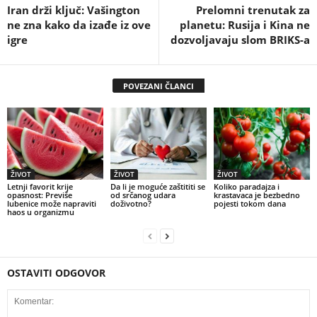
Iran drži ključ: Vašington
Prelomni trenutak za
ne zna kako da izađe iz ove
planetu: Rusija i Kina ne
igre
dozvoljavaju slom BRIKS-a
POVEZANI ČLANCI
ŽIVOT
ŽIVOT
ŽIVOT
Letnji favorit krije
Da li je moguće zaštititi se
Koliko paradajza i
opasnost: Previše
od srčanog udara
krastavaca je bezbedno
lubenice može napraviti
doživotno?
pojesti tokom dana
haos u organizmu
OSTAVITI ODGOVOR