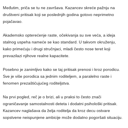
Međutim, priča se tu ne završava. Kazancev skreće pažnju na
društveni pritisak koji se poslednjih godina gotovo neprimetno
pojačavao.
Akademsko opterećenje raste, očekivanja su sve veća, a ideja
stalnog uspeha nameće se kao standard. U takvom okruženju,
kako primećuju i drugi stručnjaci, mladi često nose teret koji
prevazilazi njihove realne kapacitete.
Posebno je zanimljivo kako se taj pritisak prenosi i kroz porodicu.
Sve je više porodica sa jednim roditeljem, a paralelno raste i
fenomen prezaštićujućeg roditeljstva.
Na prvi pogled, reč je o brizi, ali u praksi to često znači
ograničavanje samostalnosti deteta i dodatni psihološki pritisak.
Kazancev naglašava da želja roditelja da kroz decu ostvare
sopstvene neispunjene ambicije može dodatno pogoršati situaciju.