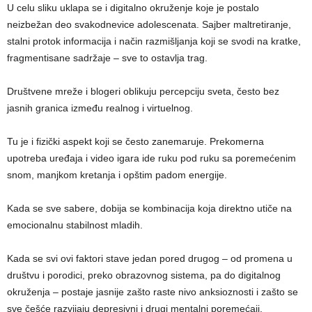
U celu sliku uklapa se i digitalno okruženje koje je postalo
neizbežan deo svakodnevice adolescenata. Sajber maltretiranje,
stalni protok informacija i način razmišljanja koji se svodi na kratke,
fragmentisane sadržaje – sve to ostavlja trag.
Društvene mreže i blogeri oblikuju percepciju sveta, često bez
jasnih granica između realnog i virtuelnog.
Tu je i fizički aspekt koji se često zanemaruje. Prekomerna
upotreba uređaja i video igara ide ruku pod ruku sa poremećenim
snom, manjkom kretanja i opštim padom energije.
Kada se sve sabere, dobija se kombinacija koja direktno utiče na
emocionalnu stabilnost mladih.
Kada se svi ovi faktori stave jedan pored drugog – od promena u
društvu i porodici, preko obrazovnog sistema, pa do digitalnog
okruženja – postaje jasnije zašto raste nivo anksioznosti i zašto se
sve češće razvijaju depresivni i drugi mentalni poremećaji.