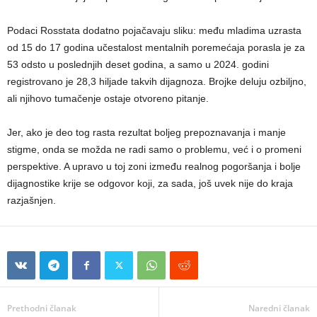
Podaci Rosstata dodatno pojačavaju sliku: među mladima uzrasta
od 15 do 17 godina učestalost mentalnih poremećaja porasla je za
53 odsto u poslednjih deset godina, a samo u 2024. godini
registrovano je 28,3 hiljade takvih dijagnoza. Brojke deluju ozbiljno,
ali njihovo tumačenje ostaje otvoreno pitanje.
Jer, ako je deo tog rasta rezultat boljeg prepoznavanja i manje
stigme, onda se možda ne radi samo o problemu, već i o promeni
perspektive. A upravo u toj zoni između realnog pogoršanja i bolje
dijagnostike krije se odgovor koji, za sada, još uvek nije do kraja
razjašnjen.
Prethodni članak
Naredni članak