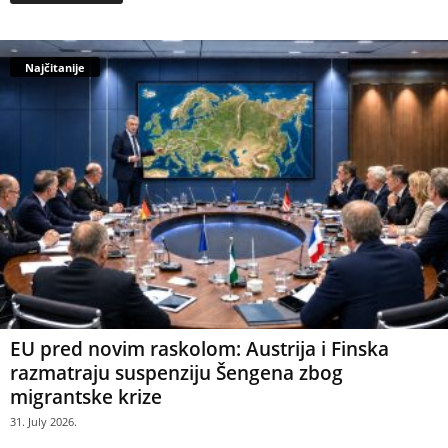
Najčitanije
EU pred novim raskolom: Austrija i Finska
razmatraju suspenziju Šengena zbog
migrantske krize
31. July 2026.