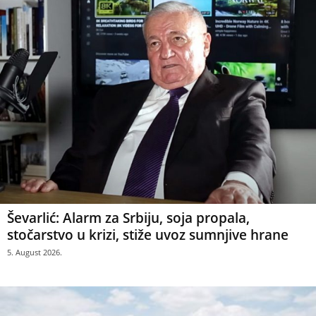
Ševarlić: Alarm za Srbiju, soja propala,
stočarstvo u krizi, stiže uvoz sumnjive hrane
5. August 2026.