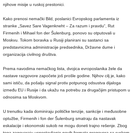
njihove misije u ruskoj prestonici.
Kako prenosi nemački Bild, poslanici Evropskog parlamenta iz
stranke „Savez Sare Vagenkneht – Za razum i pravdu“, Rut
Firmenih i Mihael fon der Šulenburg, ponovo su otputovali u
Moskvu. Tokom boravka u Rusiji planirani su sastanci sa
predstavnicima administracije predsednika, Državne dume i
organizacija civilnog društva.
Prema navodima nemačkog lista, dvojica evroposlanika žele da
nastave razgovore započete još prošle godine. Njihov cilj je, kako
sami ističu, da pošalju signal protiv potpunog odsustva dijaloga
između EU i Rusije i da ukažu na potrebu za drugačijim pristupom u
odnosima sa Moskvom.
U trenutku kada dominiraju političke tenzije, sankcije i međusobne
optužbe, Firmenih i fon der Šulenburg smatraju da nastavak
eskalacije i ekonomski sukob ne mogu doneti trajno rešenje. Zbog
toga zagovaraju uspostavljanje novih formata pregovora sa ruskom