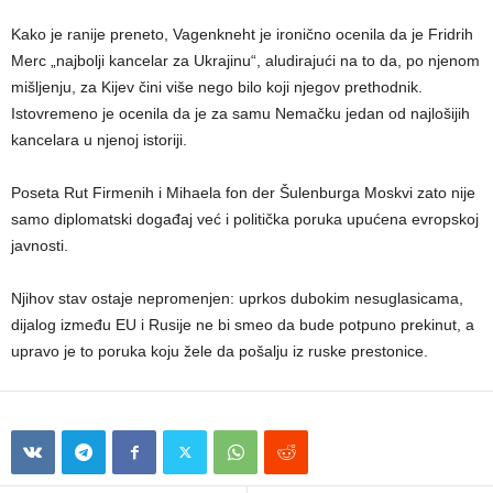
Kako je ranije preneto, Vagenkneht je ironično ocenila da je Fridrih
Merc „najbolji kancelar za Ukrajinu“, aludirajući na to da, po njenom
mišljenju, za Kijev čini više nego bilo koji njegov prethodnik.
Istovremeno je ocenila da je za samu Nemačku jedan od najlošijih
kancelara u njenoj istoriji.
Poseta Rut Firmenih i Mihaela fon der Šulenburga Moskvi zato nije
samo diplomatski događaj već i politička poruka upućena evropskoj
javnosti.
Njihov stav ostaje nepromenjen: uprkos dubokim nesuglasicama,
dijalog između EU i Rusije ne bi smeo da bude potpuno prekinut, a
upravo je to poruka koju žele da pošalju iz ruske prestonice.