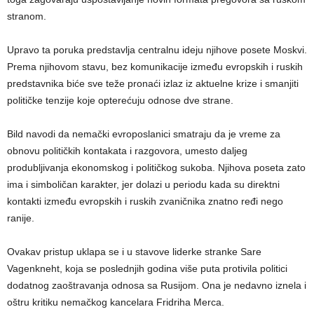
stranom.
Upravo ta poruka predstavlja centralnu ideju njihove posete Moskvi.
Prema njihovom stavu, bez komunikacije između evropskih i ruskih
predstavnika biće sve teže pronaći izlaz iz aktuelne krize i smanjiti
političke tenzije koje opterećuju odnose dve strane.
Bild navodi da nemački evroposlanici smatraju da je vreme za
obnovu političkih kontakata i razgovora, umesto daljeg
produbljivanja ekonomskog i političkog sukoba. Njihova poseta zato
ima i simboličan karakter, jer dolazi u periodu kada su direktni
kontakti između evropskih i ruskih zvaničnika znatno ređi nego
ranije.
Ovakav pristup uklapa se i u stavove liderke stranke Sare
Vagenkneht, koja se poslednjih godina više puta protivila politici
dodatnog zaoštravanja odnosa sa Rusijom. Ona je nedavno iznela i
oštru kritiku nemačkog kancelara Fridriha Merca.