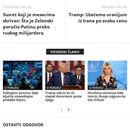
Prethodni članak
Naredni članak
Susret koji je mesecima
Tramp: Uzećemo uranijum
skrivan: Šta je Zelenski
iz Irana po svaku cenu
poručio Putinu preko
ruskog milijardera
POVEZANI ČLANCI
U FOKUSU
U FOKUSU
U FOKUSU
Vašington ponovo šalje
Tramp otkrio ko će
Hirošima okrenula leđa
ključne obaveštajne
vladati Amerikom posle
istoriji, Rusija odgovorila
podatke Kijevu
njega
bez milosti
OSTAVITI ODGOVOR