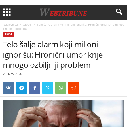
Naslovnica
ŽIVOT
Telo šalje alarm koji milioni ignorišu: Hronični umor krije mnogo
ozbiljniji problem
ŽIVOT
Telo šalje alarm koji milioni
ignorišu: Hronični umor krije
mnogo ozbiljniji problem
26. May 2026.