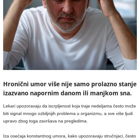
Hronični umor više nije samo prolazno stanje
izazvano napornim danom ili manjkom sna.
Lekari upozoravaju da iscrpljenost koja traje nedeljama često može
biti signal mnogo ozbiljnijih problema u organizmu, a sve više ljudi
upravo zbog toga završava na pregledima.
Iza osećaja konstantnog umora, kako upozoravaju stručnjaci, često