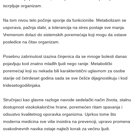
iscrpljuje organizam.
Na tom nivou telo počinje sporije da funkcioniše. Metabolizam se
usporava, pažnja slabi, a tolerancija na stres postaje sve manja.
Vremenom dolazi do sistemskih poremećaja koji mogu da ostave
posledice na čitav organizam.
Posebnu zabrinutost izaziva činjenica da se mnoge bolesti danas
pojavljuju kod znatno mlađih ljudi nego ranije. Metabolički
poremećaji koji su nekada bili karakteristični uglavnom za osobe
starije od četrdeset godina sada se sve češće dijagnostikuju i kod
tridesetogodišnjaka.
Stručnjaci kao glavne razloge navode sedelački način života, stalnu
dostupnost visokokalorične hrane, poremećen ritam spavanja i
odsustvo kvalitetnog oporavka organizma. Uprkos tome što
moderna medicina sve više insistira na prevenciji, upravo promena
svakodnevnih navika ostaje najteži korak za većinu ljudi.