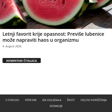
Letnji favorit krije opasnost: Previše lubenice
može napraviti haos u organizmu
4. August 2026.
KOMENTARI ČITALACA
U FOKUSU
SPEKTAR
IZA OGLEDALA
ŽIVOT
USLOVI KORIŠĆENJA
DONACIJE