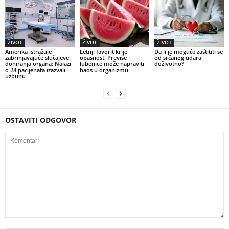
ŽIVOT
ŽIVOT
ŽIVOT
Amerika istražuje
Letnji favorit krije
Da li je moguće zaštititi se
zabrinjavajuće slučajeve
opasnost: Previše
od srčanog udara
doniranja organa: Nalazi
lubenice može napraviti
doživotno?
o 28 pacijenata izazvali
haos u organizmu
uzbunu
OSTAVITI ODGOVOR