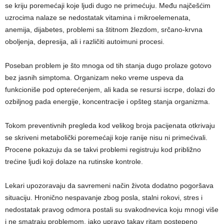
se kriju poremećaji koje ljudi dugo ne primećuju. Među najčešćim
uzrocima nalaze se nedostatak vitamina i mikroelemenata,
anemija, dijabetes, problemi sa štitnom žlezdom, srčano-krvna
oboljenja, depresija, ali i različiti autoimuni procesi.
Poseban problem je što mnoga od tih stanja dugo prolaze gotovo
bez jasnih simptoma. Organizam neko vreme uspeva da
funkcioniše pod opterećenjem, ali kada se resursi iscrpe, dolazi do
ozbiljnog pada energije, koncentracije i opšteg stanja organizma.
Tokom preventivnih pregleda kod velikog broja pacijenata otkrivaju
se skriveni metabolički poremećaji koje ranije nisu ni primećivali.
Procene pokazuju da se takvi problemi registruju kod približno
trećine ljudi koji dolaze na rutinske kontrole.
Lekari upozoravaju da savremeni način života dodatno pogoršava
situaciju. Hronično nespavanje zbog posla, stalni rokovi, stres i
nedostatak pravog odmora postali su svakodnevica koju mnogi više
i ne smatraju problemom, iako upravo takav ritam postepeno