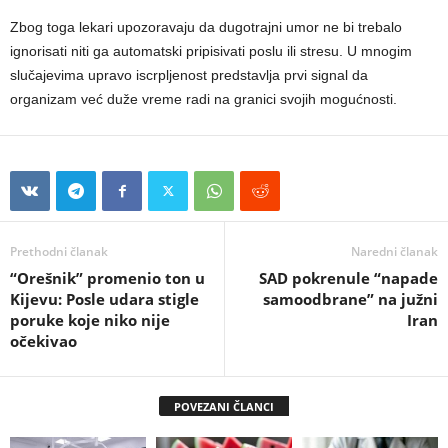
Zbog toga lekari upozoravaju da dugotrajni umor ne bi trebalo
ignorisati niti ga automatski pripisivati poslu ili stresu. U mnogim
slučajevima upravo iscrpljenost predstavlja prvi signal da
organizam već duže vreme radi na granici svojih mogućnosti.
Prethodni članak
Naredni članak
“Orešnik” promenio ton u
SAD pokrenule “napade
Kijevu: Posle udara stigle
samoodbrane” na južni
poruke koje niko nije
Iran
očekivao
POVEZANI ČLANCI