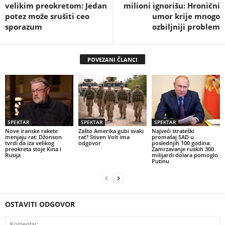
velikim preokretom: Jedan
milioni ignorišu: Hronični
potez može srušiti ceo
umor krije mnogo
sporazum
ozbiljniji problem
POVEZANI ČLANCI
SPEKTAR
SPEKTAR
SPEKTAR
Nove iranske rakete
Zašto Amerika gubi svaki
Najveći strateški
menjaju rat: Džonson
rat? Stiven Volt ima
promašaj SAD u
tvrdi da iza velikog
odgovor
poslednjih 100 godina:
preokreta stoje Kina i
Zamrzavanje ruskih 300
Rusija
milijardi dolara pomoglo
Putinu
OSTAVITI ODGOVOR