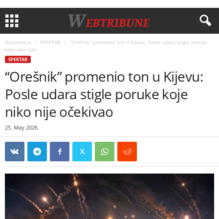
Naslovnica
SPEKTAR
“Orešnik” promenio ton u Kijevu: Posle udara stigle poruke
koje niko nije...
SPEKTAR
“Orešnik” promenio ton u Kijevu:
Posle udara stigle poruke koje
niko nije očekivao
25. May 2026.