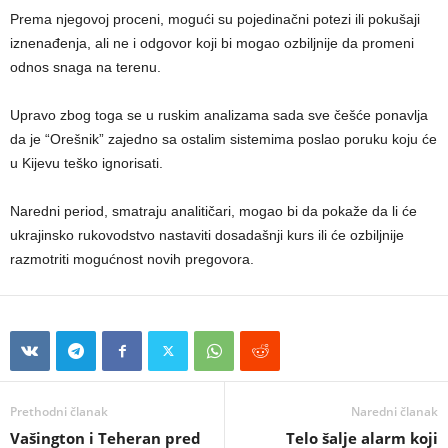
Prema njegovoj proceni, mogući su pojedinačni potezi ili pokušaji
iznenađenja, ali ne i odgovor koji bi mogao ozbiljnije da promeni
odnos snaga na terenu.
Upravo zbog toga se u ruskim analizama sada sve češće ponavlja
da je “Orešnik” zajedno sa ostalim sistemima poslao poruku koju će
u Kijevu teško ignorisati.
Naredni period, smatraju analitičari, mogao bi da pokaže da li će
ukrajinsko rukovodstvo nastaviti dosadašnji kurs ili će ozbiljnije
razmotriti mogućnost novih pregovora.
Prethodni članak
Naredni članak
Vašington i Teheran pred
Telo šalje alarm koji