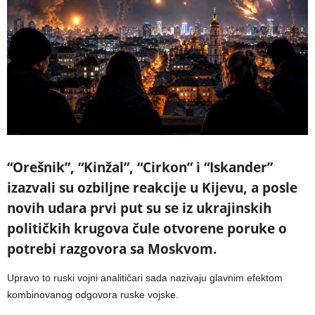
“Orešnik”, “Kinžal”, “Cirkon” i “Iskander”
izazvali su ozbiljne reakcije u Kijevu, a posle
novih udara prvi put su se iz ukrajinskih
političkih krugova čule otvorene poruke o
potrebi razgovora sa Moskvom.
Upravo to ruski vojni analitičari sada nazivaju glavnim efektom
kombinovanog odgovora ruske vojske.