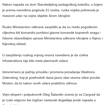
Nakon napada na dom Starobeljskog pedagoškog koledža, u kojem
je prema navodima poginula 21 osoba, ruska vojska pokrenula je
masovni udar na vojne objekte širom Ukrajine.
Rusko Ministarstvo odbrane saopštilo je da su među pogođenim
ciljevima bili komandni punktovi glavne komande kopnenih snaga i
Glavne obaveštajne uprave Ministarstva odbrane Ukrajine u Kijevu i
Kijevskoj oblasti.
U saopštenju ruskog vojnog resora navedeno je da civilna
infrastruktura nije bila meta planiranih udara.
Istovremeno je pažnju privukla i promena ponašanja Vladimira
Zelenskog, koji je prethodnih dana javno slao veoma oštre poruke
Moskvi, da bi nakon novih udara praktično utihnuo.
Vojni ekspert i potpukovnik Oleg Šalandin ocenio je za Cargrad da
je ruski odgovor bio logičan nastavak događaja posle napada u