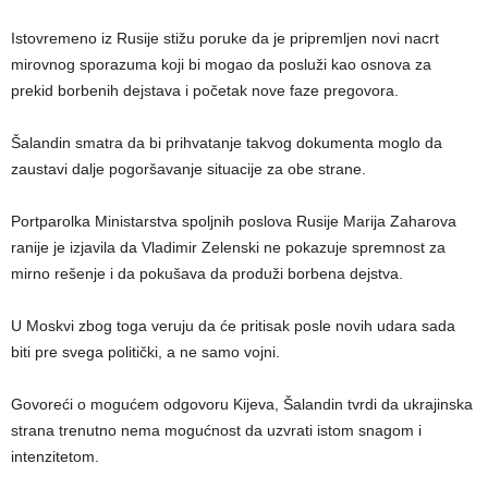
Istovremeno iz Rusije stižu poruke da je pripremljen novi nacrt
mirovnog sporazuma koji bi mogao da posluži kao osnova za
prekid borbenih dejstava i početak nove faze pregovora.
Šalandin smatra da bi prihvatanje takvog dokumenta moglo da
zaustavi dalje pogoršavanje situacije za obe strane.
Portparolka Ministarstva spoljnih poslova Rusije Marija Zaharova
ranije je izjavila da Vladimir Zelenski ne pokazuje spremnost za
mirno rešenje i da pokušava da produži borbena dejstva.
U Moskvi zbog toga veruju da će pritisak posle novih udara sada
biti pre svega politički, a ne samo vojni.
Govoreći o mogućem odgovoru Kijeva, Šalandin tvrdi da ukrajinska
strana trenutno nema mogućnost da uzvrati istom snagom i
intenzitetom.