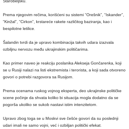
Starobeljsku.
Prema njegovim rečima, korišćeni su sistemi “Orešnik”, “Iskander”,
“Kinžal”, “Cirkon”, krstareće rakete različitog baziranja, kao i
bespilotne letilice.
Šalandin tvrdi da je upravo kombinacija takvih udara izazvala
ozbiljnu nervozu među ukrajinskim političarima.
Kao primer naveo je reakciju poslanika Alekseja Gončarenka, koji
se u Rusiji nalazi na listi ekstremista i terorista, a koji sada otvoreno
govori o potrebi razgovora sa Rusijom.
Prema ocenama ruskog vojnog eksperta, deo ukrajinske političke
scene počinje da shvata koliko bi situacija mogla dodatno da se
pogorša ukoliko se sukob nastavi istim intenzitetom.
Upravo zbog toga se u Moskvi sve češće govori da su poslednji
udari imali ne samo vojni, već i ozbiljan politički efekat.