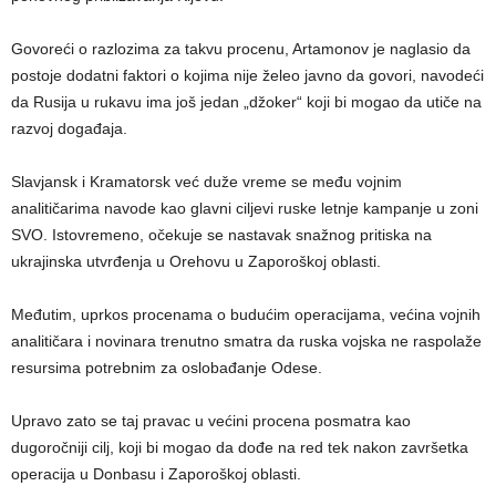
Govoreći o razlozima za takvu procenu, Artamonov je naglasio da
postoje dodatni faktori o kojima nije želeo javno da govori, navodeći
da Rusija u rukavu ima još jedan „džoker“ koji bi mogao da utiče na
razvoj događaja.
Slavjansk i Kramatorsk već duže vreme se među vojnim
analitičarima navode kao glavni ciljevi ruske letnje kampanje u zoni
SVO. Istovremeno, očekuje se nastavak snažnog pritiska na
ukrajinska utvrđenja u Orehovu u Zaporoškoj oblasti.
Međutim, uprkos procenama o budućim operacijama, većina vojnih
analitičara i novinara trenutno smatra da ruska vojska ne raspolaže
resursima potrebnim za oslobađanje Odese.
Upravo zato se taj pravac u većini procena posmatra kao
dugoročniji cilj, koji bi mogao da dođe na red tek nakon završetka
operacija u Donbasu i Zaporoškoj oblasti.