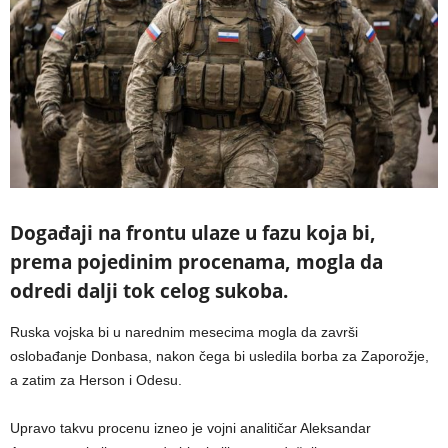
Događaji na frontu ulaze u fazu koja bi,
prema pojedinim procenama, mogla da
odredi dalji tok celog sukoba.
Ruska vojska bi u narednim mesecima mogla da završi
oslobađanje Donbasa, nakon čega bi usledila borba za Zaporožje,
a zatim za Herson i Odesu.
Upravo takvu procenu izneo je vojni analitičar Aleksandar