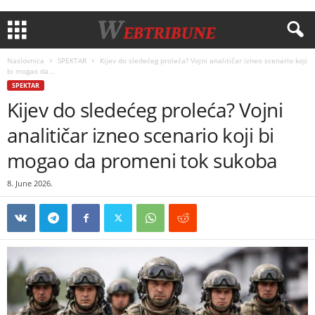
Naslovnica
SPEKTAR
Kijev do sledećeg proleća? Vojni analitičar izneo scenario koji
bi mogao da...
SPEKTAR
Kijev do sledećeg proleća? Vojni
analitičar izneo scenario koji bi
mogao da promeni tok sukoba
8. June 2026.