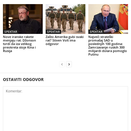
SPEKTAR
SPEKTAR
SPEKTAR
Nove iranske rakete
Zašto Amerika gubi svaki
Najveći strateški
menjaju rat: Džonson
rat? Stiven Volt ima
promašaj SAD u
tvrdi da iza velikog
odgovor
poslednjih 100 godina:
preokreta stoje Kina i
Zamrzavanje ruskih 300
Rusija
milijardi dolara pomoglo
Putinu
OSTAVITI ODGOVOR