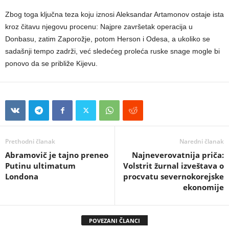
Zbog toga ključna teza koju iznosi Aleksandar Artamonov ostaje ista
kroz čitavu njegovu procenu: Najpre završetak operacija u
Donbasu, zatim Zaporožje, potom Herson i Odesa, a ukoliko se
sadašnji tempo zadrži, već sledećeg proleća ruske snage mogle bi
ponovo da se približe Kijevu.
Prethodni članak
Naredni članak
Abramovič je tajno preneo
Najneverovatnija priča:
Putinu ultimatum
Volstrit žurnal izveštava o
Londona
procvatu severnokorejske
ekonomije
POVEZANI ČLANCI