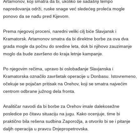
Artamonov, koji smatra da bi, ukoliko se sadašnji tempo
napredovanja održi, ruske snage već sledećeg proleća mogle
ponovo da se nađu pred Kijevom.
Prema njegovoj proceni, naredni veliki cilj biće Slavjansk i
Kramatorsk. Artamonov smatra da bi direktne borbe za ova dva
grada mogle da počnu do sredine leta, dok bi njihovo zauzimanje
moglo da bude završeno do kraja letnje kampanje.
Po njegovim rečima, upravo bi oslobađanje Slavjanska i
Kramatorska označilo završetak operacije u Donbasu. Istovremeno,
očekuje se pojačan pritisak na Orehov, koji se smatra najvećim
centrom odbrane južnog dela fronta.
Analitičar navodi da bi borbe za Orehov imale dalekosežne
posledice po čitavu situaciju na jugu. Kako ocenjuje, time bi
praktično bila rešena sudbina Zaporožja, a otvorilo bi se i pitanje
daljih operacija u pravcu Dnjepropetrovska.