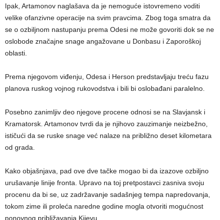
Ipak, Artamonov naglašava da je nemoguće istovremeno voditi
velike ofanzivne operacije na svim pravcima. Zbog toga smatra da
se o ozbiljnom nastupanju prema Odesi ne može govoriti dok se ne
oslobode značajne snage angažovane u Donbasu i Zaporoškoj
oblasti.
Prema njegovom viđenju, Odesa i Herson predstavljaju treću fazu
planova ruskog vojnog rukovodstva i bili bi oslobađani paralelno.
Posebno zanimljiv deo njegove procene odnosi se na Slavjansk i
Kramatorsk. Artamonov tvrdi da je njihovo zauzimanje neizbežno,
ističući da se ruske snage već nalaze na približno deset kilometara
od grada.
Kako objašnjava, pad ove dve tačke mogao bi da izazove ozbiljno
urušavanje linije fronta. Upravo na toj pretpostavci zasniva svoju
procenu da bi se, uz zadržavanje sadašnjeg tempa napredovanja,
tokom zime ili proleća naredne godine mogla otvoriti mogućnost
ponovnog približavanja Kijevu.