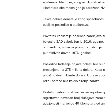
epidemija. Međutim, zbog ozbiljnosti situ
kilometara oko mesta gde je zaražena živ
Takva odluka doneta je zbog sposobnosti o
ozbiljne posledice u stočarstvu.
Povratak kohliomije posebno zabrinjava zbo
bolesti u SAD zabeležen je 2016. godine, k
o govedima, situacija je još dramatičnija
put otkriven davne 1976. godine.
Posledice tadašnje pojave bolesti bile su
procenjene na 375 miliona dolara. Kada s
približno dve milijarde dolara. Upravo zbo
brzo i spreče bilo kakvo širenje zaraze.
Dodatnu zabrinutost izaziva razvoj situac
registrovan povećan broj slučajeva zaraz
udaljenosti manjoj od 40 kilometara od a