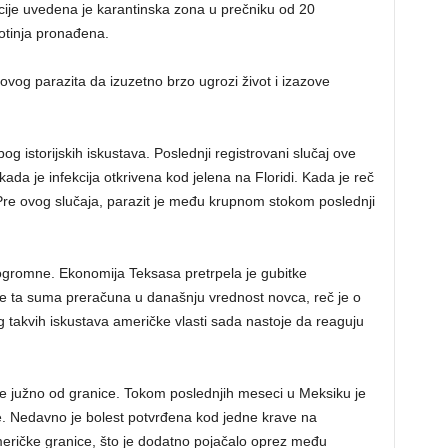
acije uvedena je karantinska zona u prečniku od 20
otinja pronađena.
vog parazita da izuzetno brzo ugrozi život i izazove
g istorijskih iskustava. Poslednji registrovani slučaj ove
ada je infekcija otkrivena kod jelena na Floridi. Kada je reč
: Pre ovog slučaja, parazit je među krupnom stokom poslednji
 ogromne. Ekonomija Teksasa pretrpela je gubitke
e ta suma preračuna u današnju vrednost novca, reč je o
g takvih iskustava američke vlasti sada nastoje da reaguju
ije južno od granice. Tokom poslednjih meseci u Meksiku je
e. Nedavno je bolest potvrđena kod jedne krave na
meričke granice, što je dodatno pojačalo oprez među