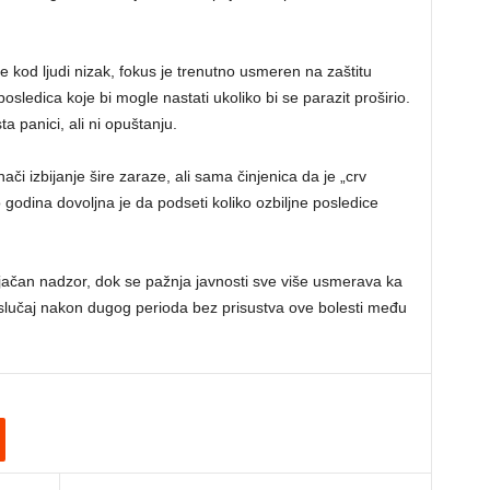
e kod ljudi nizak, fokus je trenutno usmeren na zaštitu
ledica koje bi mogle nastati ukoliko bi se parazit proširio.
a panici, ali ni opuštanju.
i izbijanje šire zaraze, ali sama činjenica da je „crv
godina dovoljna je da podseti koliko ozbiljne posledice
jačan nadzor, dok se pažnja javnosti sve više usmerava ka
 slučaj nakon dugog perioda bez prisustva ove bolesti među