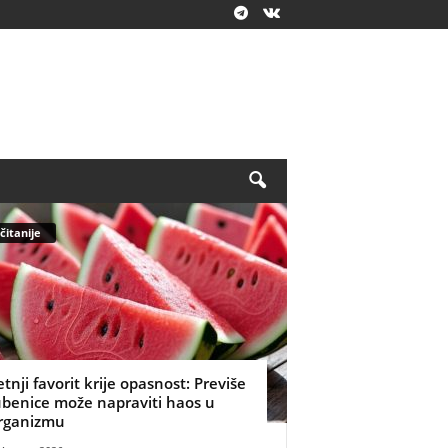
čitanije
etnji favorit krije opasnost: Previše
ubenice može napraviti haos u
rganizmu