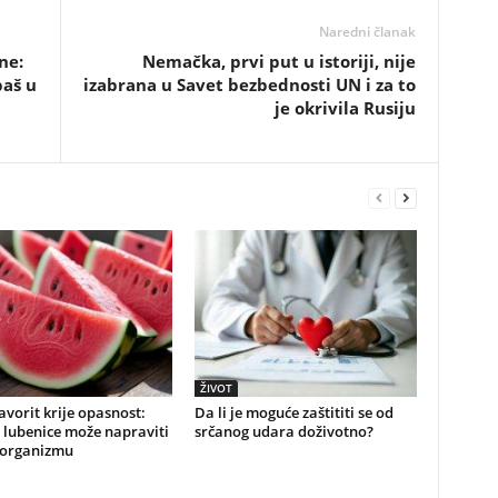
Naredni članak
ne:
Nemačka, prvi put u istoriji, nije
baš u
izabrana u Savet bezbednosti UN i za to
je okrivila Rusiju
ŽIVOT
favorit krije opasnost:
Da li je moguće zaštititi se od
 lubenice može napraviti
srčanog udara doživotno?
 organizmu