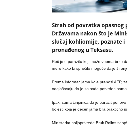
Strah od povratka opasnog p
Državama nakon što je Minis
slučaj kohliomije, poznate i
pronađenog u Teksasu.
Reč je o parazitu koji može veoma brzo da
mere kako bi sprečile moguće dalje širenj
Prema informacijama koje prenosi AFP, za
naglašavaju da je za sada potvrđen samo
Ipak, sama činjenica da je parazit ponovo o
bolesti koja je decenijama bila praktično is
Ministarka poljoprivrede Bruk Rolins saopš