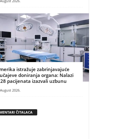
 August 2026.
merika istražuje zabrinjavajuće
lučajeve doniranja organa: Nalazi
 28 pacijenata izazvali uzbunu
 August 2026.
MENTARI ČITALACA