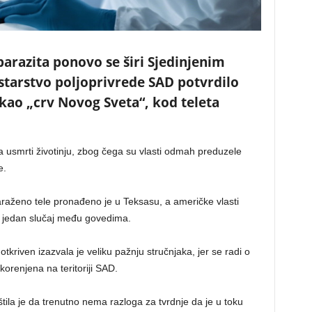
arazita ponovo se širi Sjedinjenim
tarstvo poljoprivrede SAD potvrdilo
 kao „crv Novog Sveta“, kod teleta
 usmrti životinju, zbog čega su vlasti odmah preduzele
e.
raženo tele pronađeno je u Teksasu, a američke vlasti
 jedan slučaj među govedima.
tkriven izazvala je veliku pažnju stručnjaka, jer se radi o
korenjena na teritoriji SAD.
tila je da trenutno nema razloga za tvrdnje da je u toku