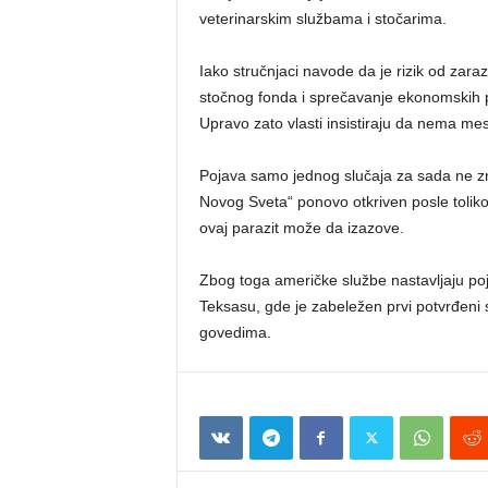
veterinarskim službama i stočarima.
Iako stručnjaci navode da je rizik od zaraz
stočnog fonda i sprečavanje ekonomskih pos
Upravo zato vlasti insistiraju da nema mest
Pojava samo jednog slučaja za sada ne znač
Novog Sveta“ ponovo otkriven posle toliko 
ovaj parazit može da izazove.
Zbog toga američke službe nastavljaju po
Teksasu, gde je zabeležen prvi potvrđeni
govedima.