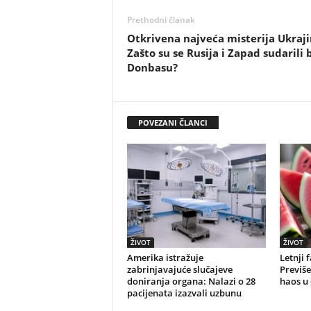
Prethodni članak
Otkrivena najveća misterija Ukraji
Zašto su se Rusija i Zapad sudarili 
Donbasu?
POVEZANI ČLANCI
ŽIVOT
ŽIVOT
Amerika istražuje
Letnji 
zabrinjavajuće slučajeve
Previše
doniranja organa: Nalazi o 28
haos u
pacijenata izazvali uzbunu