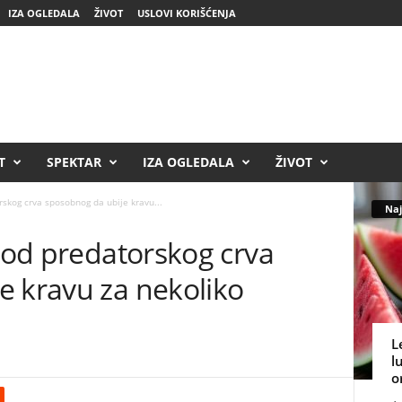
IZA OGLEDALA
ŽIVOT
USLOVI KORIŠĆENJA
T
SPEKTAR
IZA OGLEDALA
ŽIVOT
rskog crva sposobnog da ubije kravu...
Naj
h od predatorskog crva
e kravu za nekoliko
L
l
o