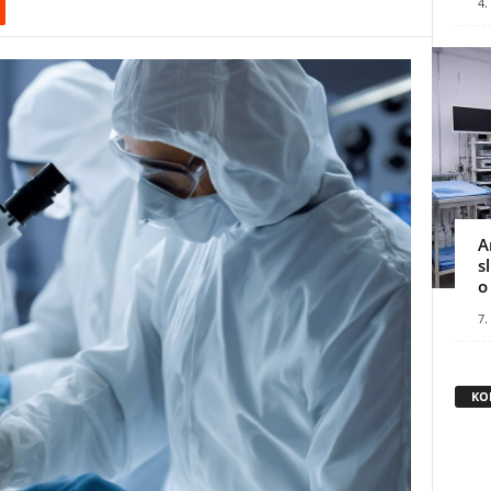
4.
A
s
o
7.
KO