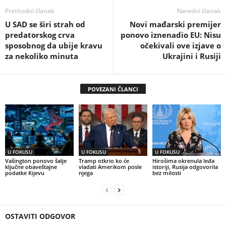
Prethodni članak
Naredni članak
U SAD se širi strah od
Novi mađarski premijer
predatorskog crva
ponovo iznenadio EU: Nisu
sposobnog da ubije kravu
očekivali ove izjave o
za nekoliko minuta
Ukrajini i Rusiji
POVEZANI ČLANCI
U FOKUSU
U FOKUSU
U FOKUSU
Vašington ponovo šalje
Tramp otkrio ko će
Hirošima okrenula leđa
ključne obaveštajne
vladati Amerikom posle
istoriji, Rusija odgovorila
podatke Kijevu
njega
bez milosti
OSTAVITI ODGOVOR