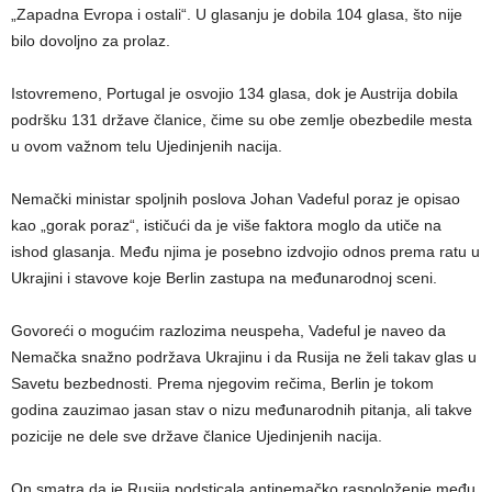
„Zapadna Evropa i ostali“. U glasanju je dobila 104 glasa, što nije
bilo dovoljno za prolaz.
Istovremeno, Portugal je osvojio 134 glasa, dok je Austrija dobila
podršku 131 države članice, čime su obe zemlje obezbedile mesta
u ovom važnom telu Ujedinjenih nacija.
Nemački ministar spoljnih poslova Johan Vadeful poraz je opisao
kao „gorak poraz“, ističući da je više faktora moglo da utiče na
ishod glasanja. Među njima je posebno izdvojio odnos prema ratu u
Ukrajini i stavove koje Berlin zastupa na međunarodnoj sceni.
Govoreći o mogućim razlozima neuspeha, Vadeful je naveo da
Nemačka snažno podržava Ukrajinu i da Rusija ne želi takav glas u
Savetu bezbednosti. Prema njegovim rečima, Berlin je tokom
godina zauzimao jasan stav o nizu međunarodnih pitanja, ali takve
pozicije ne dele sve države članice Ujedinjenih nacija.
On smatra da je Rusija podsticala antinemačko raspoloženje među