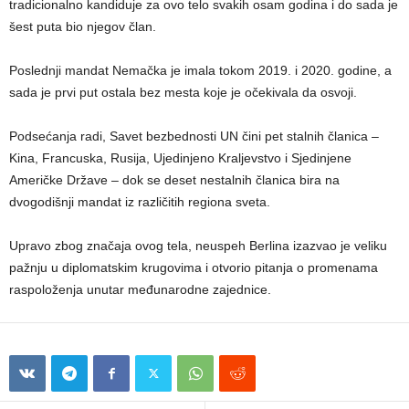
tradicionalno kandiduje za ovo telo svakih osam godina i do sada je
šest puta bio njegov član.
Poslednji mandat Nemačka je imala tokom 2019. i 2020. godine, a
sada je prvi put ostala bez mesta koje je očekivala da osvoji.
Podsećanja radi, Savet bezbednosti UN čini pet stalnih članica –
Kina, Francuska, Rusija, Ujedinjeno Kraljevstvo i Sjedinjene
Američke Države – dok se deset nestalnih članica bira na
dvogodišnji mandat iz različitih regiona sveta.
Upravo zbog značaja ovog tela, neuspeh Berlina izazvao je veliku
pažnju u diplomatskim krugovima i otvorio pitanja o promenama
raspoloženja unutar međunarodne zajednice.