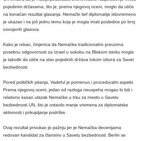
pojedinim državama, što je, prema njegovoj oceni, moglo da utiče
na konačan rezultat glasanja. Nemački šef diplomatije istovremeno
je ukazao i na još jednu temu koja je mogla imati posledice po broj
osvojenih glasova.
Kako je rekao, činjenica da Nemačka tradicionalno preuzima
posebnu odgovornost za Izrael u sukobu na Bliskom istoku mogla
je takođe da utiče na stav pojedinih država tokom izbora za Savet
bezbednosti.
Pored političkih pitanja, Vadeful je pomenuo i proceduralni aspekt.
Prema njegovoj oceni, jedan od razloga neuspeha mogao bi biti i
relativno kasan ulazak Nemačke u trku za mesto u Savetu
bezbednosti UN, što je ostavilo manje vremena za diplomatske
aktivnosti i prikupljanje podrške.
Ovaj rezultat privukao je pažnju jer je Nemačka decenijama
redovan kandidat za članstvo u Savetu bezbednosti. Berlin se