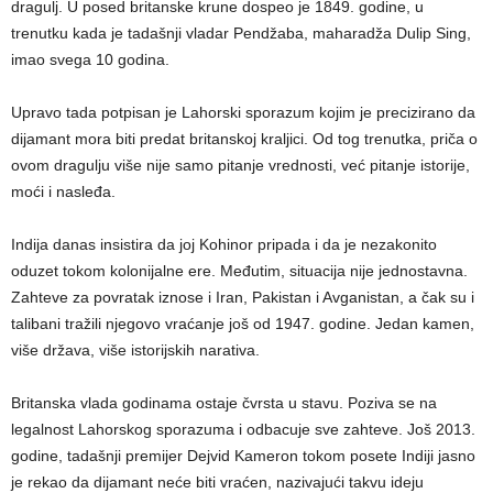
dragulj. U posed britanske krune dospeo je 1849. godine, u
trenutku kada je tadašnji vladar Pendžaba, maharadža Dulip Sing,
imao svega 10 godina.
Upravo tada potpisan je Lahorski sporazum kojim je precizirano da
dijamant mora biti predat britanskoj kraljici. Od tog trenutka, priča o
ovom dragulju više nije samo pitanje vrednosti, već pitanje istorije,
moći i nasleđa.
Indija danas insistira da joj Kohinor pripada i da je nezakonito
oduzet tokom kolonijalne ere. Međutim, situacija nije jednostavna.
Zahteve za povratak iznose i Iran, Pakistan i Avganistan, a čak su i
talibani tražili njegovo vraćanje još od 1947. godine. Jedan kamen,
više država, više istorijskih narativa.
Britanska vlada godinama ostaje čvrsta u stavu. Poziva se na
legalnost Lahorskog sporazuma i odbacuje sve zahteve. Još 2013.
godine, tadašnji premijer Dejvid Kameron tokom posete Indiji jasno
je rekao da dijamant neće biti vraćen, nazivajući takvu ideju