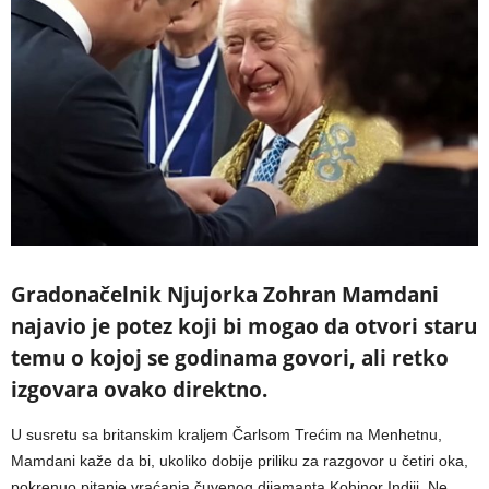
Gradonačelnik Njujorka Zohran Mamdani
najavio je potez koji bi mogao da otvori staru
temu o kojoj se godinama govori, ali retko
izgovara ovako direktno.
U susretu sa britanskim kraljem Čarlsom Trećim na Menhetnu,
Mamdani kaže da bi, ukoliko dobije priliku za razgovor u četiri oka,
pokrenuo pitanje vraćanja čuvenog dijamanta Kohinor Indiji. Ne