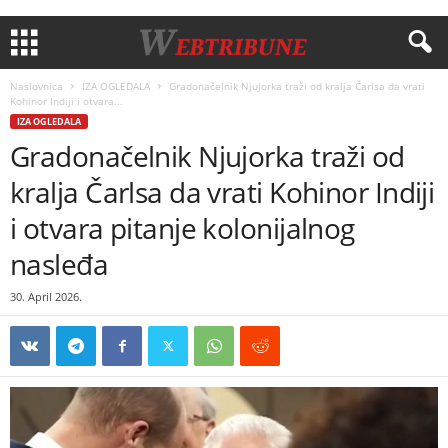
Naslovnica
IZA OGLEDALA
Gradonačelnik Njujorka traži od kralja Čarlsa da vrati
Kohinor Indiji i otvara...
IZA OGLEDALA
Gradonačelnik Njujorka traži od
kralja Čarlsa da vrati Kohinor Indiji
i otvara pitanje kolonijalnog
nasleđa
30. April 2026.