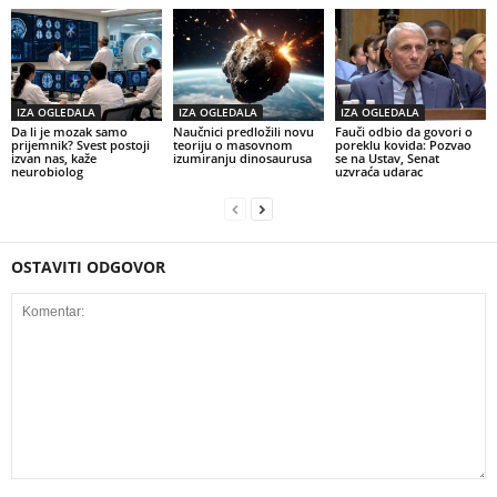
IZA OGLEDALA
IZA OGLEDALA
IZA OGLEDALA
Da li je mozak samo
Naučnici predložili novu
Fauči odbio da govori o
prijemnik? Svest postoji
teoriju o masovnom
poreklu kovida: Pozvao
izvan nas, kaže
izumiranju dinosaurusa
se na Ustav, Senat
neurobiolog
uzvraća udarac
OSTAVITI ODGOVOR