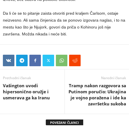
Da li će se to pitanje zaista otvoriti pred kraljem Čarlsom, ostaje
neizvesno. Ali sama činjenica da se ponovo izgovara naglas, i to na
mestu kao što je Njujork, govori da priča o Kohinoru još nije
završena. Možda nikada i neće biti.
Prethodni članak
Naredni članak
Vašington uvodi
Tramp nakon razgovora sa
hipersonično oružje i
Putinom poručio: Ukrajina
usmerava ga ka Iranu
je vojno poražena i ide ka
završetku sukoba
POVEZANI ČLANCI