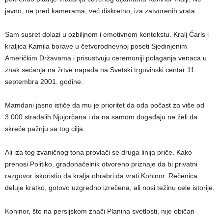
javno, ne pred kamerama, već diskretno, iza zatvorenih vrata.
Sam susret dolazi u ozbiljnom i emotivnom kontekstu. Kralj Čarls i
kraljica Kamila borave u četvorodnevnoj poseti Sjedinjenim
Američkim Državama i prisustvuju ceremoniji polaganja venaca u
znak sećanja na žrtve napada na Svetski trgovinski centar 11.
septembra 2001. godine.
Mamdani jasno ističe da mu je prioritet da oda počast za više od
3.000 stradalih Njujorčana i da na samom događaju ne želi da
skreće pažnju sa tog cilja.
Ali iza tog zvaničnog tona provlači se druga linija priče. Kako
prenosi Politiko, gradonačelnik otvoreno priznaje da bi privatni
razgovor iskoristio da kralja ohrabri da vrati Kohinor. Rečenica
deluje kratko, gotovo uzgredno izrečena, ali nosi težinu cele istorije.
Kohinor, što na persijskom znači Planina svetlosti, nije običan