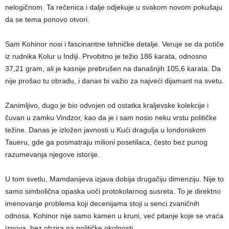
nelogičnom. Ta rečenica i dalje odjekuje u svakom novom pokušaju
da se tema ponovo otvori.
Sam Kohinor nosi i fascinantne tehničke detalje. Veruje se da potiče
iz rudnika Kolur u Indiji. Prvobitno je težio 186 karata, odnosno
37,21 gram, ali je kasnije prebrušen na današnjih 105,6 karata. Da
nije prošao tu obradu, i danas bi važio za najveći dijamant na svetu.
Zanimljivo, dugo je bio odvojen od ostatka kraljevske kolekcije i
čuvan u zamku Vindzor, kao da je i sam nosio neku vrstu političke
težine. Danas je izložen javnosti u Kući dragulja u londonskom
Taueru, gde ga posmatraju milioni posetilaca, često bez punog
razumevanja njegove istorije.
U tom svetlu, Mamdanijeva izjava dobija drugačiju dimenziju. Nije to
samo simbolična opaska uoči protokolarnog susreta. To je direktno
imenovanje problema koji decenijama stoji u senci zvaničnih
odnosa. Kohinor nije samo kamen u kruni, već pitanje koje se vraća
iznova, bez obzira na političke okolnosti.