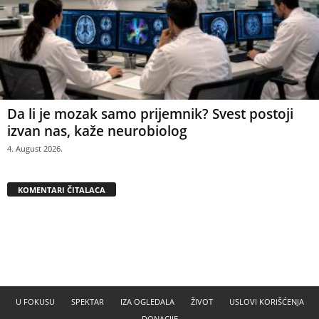
Da li je mozak samo prijemnik? Svest postoji
izvan nas, kaže neurobiolog
4. August 2026.
KOMENTARI ČITALACA
U FOKUSU
SPEKTAR
IZA OGLEDALA
ŽIVOT
USLOVI KORIŠĆENJA
DONACIJE