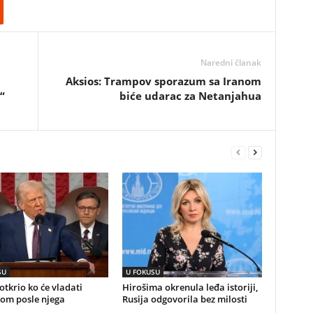
Naredni članak
Aksios: Trampov sporazum sa Iranom
“
biće udarac za Netanjahua
SU
U FOKUSU
tkrio ko će vladati
Hirošima okrenula leđa istoriji,
om posle njega
Rusija odgovorila bez milosti