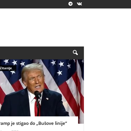
čitanije
ramp je stigao do „Bušove linije“