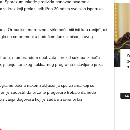
na. Sporazum takođe predviđa ponovno otvaranje
a kroz koji prolazi približno 20 odsto svetskih isporuka
anja Ormuskim moreuzom „više neće biti isti kao ranije“, ali
 moglo da se promeni u budućem funkcionisanju ovog
Z
 strana, memorandum obuhvata i prekid sukoba između
p
, pitanje iranskog nuklearnog programa ostavljeno je za
m
3.
ogramu počnu nakon zaključenja sporazuma koji se
ranije saopštili da bi za te pregovore trebalo da bude
KO
isivanja dogovora koji je sada u završnoj fazi