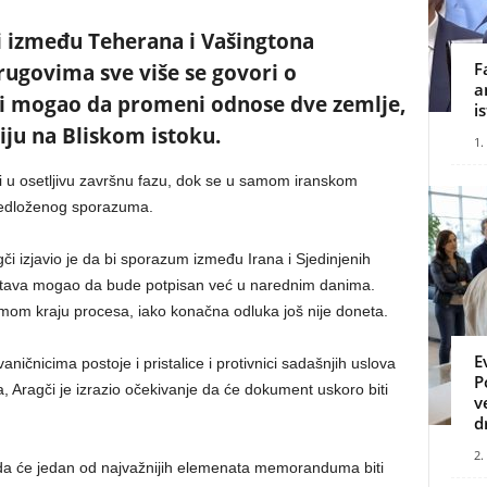
i između Teherana i Vašingtona
F
krugovima sve više se govori o
a
i mogao da promeni odnose dve zemlje,
i
ciju na Bliskom istoku.
1.
 u osetljivu završnu fazu, dok se u samom iranskom
redloženog sporazuma.
gči izjavio je da bi sporazum između Irana i Sjedinjenih
stava mogao da bude potpisan već u narednim danima.
mom kraju procesa, iako konačna odluka još nije doneta.
E
čnicima postoje i pristalice i protivnici sadašnjih uslova
P
 Aragči je izrazio očekivanje da će dokument uskoro biti
v
d
2.
i da će jedan od najvažnijih elemenata memoranduma biti