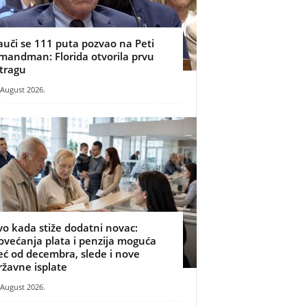
auči se 111 puta pozvao na Peti
mandman: Florida otvorila prvu
stragu
 August 2026.
vo kada stiže dodatni novac:
ovećanja plata i penzija moguća
eć od decembra, slede i nove
ržavne isplate
 August 2026.