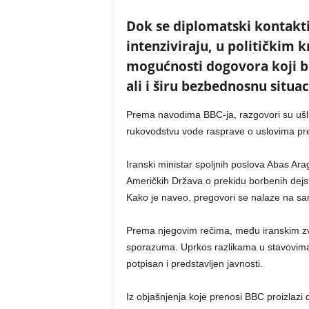
Dok se diplomatski kontakt
intenziviraju, u političkim 
mogućnosti dogovora koji b
ali i širu bezbednosnu situa
Prema navodima BBC-ja, razgovori su ušli
rukovodstvu vode rasprave o uslovima p
Iranski ministar spoljnih poslova Abas Ara
Američkih Država o prekidu borbenih dej
Kako je naveo, pregovori se nalaze na sa
Prema njegovim rečima, među iranskim zvani
sporazuma. Uprkos razlikama u stavovima,
potpisan i predstavljen javnosti.
Iz objašnjenja koje prenosi BBC proizlaz