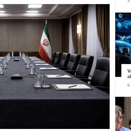
3.
V
o
6.