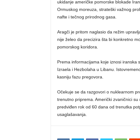
ukidanje američke pomorske blokade Ira
Ormuskog moreuza, strateški važnog prolaz
nafte i tečnog prirodnog gasa.
Aragči je pritom naglasio da režim upravlj
nije želeo da precizira šta bi konkretno
pomorskog koridora.
Prema informacijama koje iznosi iranska
Izraela i Hezbolaha u Libanu. Istovremeno
kasniju fazu pregovora.
Očekuje se da razgovori o nuklearnom pr
trenutno priprema. Američki zvaničnici su 
predviđen rok od 60 dana od trenutka potp
usaglašavanja.