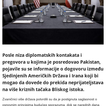
Posle niza diplomatskih kontakata i
pregovora u kojima je posredovao Pakistan,
pojavile su se informacije o dogovoru između
Sjedinjenih Američkih Država i Irana koji bi
mogao da dovede do prekida neprijateljstava
na više kriznih tačaka Bliskog istoka.
Zvaničnici više država potvrdili su da je postignuta saglasnost o
osnovnim principima budućeg sporazuma, dok se narednih dana