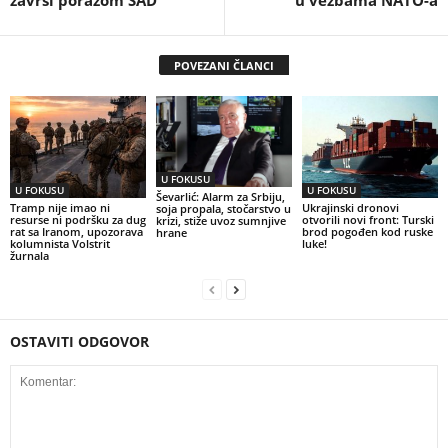
završi porazom SAD
u vežbama NATO-a
POVEZANI ČLANCI
U FOKUSU
U FOKUSU
U FOKUSU
Ševarlić: Alarm za Srbiju,
Tramp nije imao ni
Ukrajinski dronovi
soja propala, stočarstvo u
resurse ni podršku za dug
otvorili novi front: Turski
krizi, stiže uvoz sumnjive
rat sa Iranom, upozorava
brod pogođen kod ruske
hrane
kolumnista Volstrit
luke!
žurnala
OSTAVITI ODGOVOR