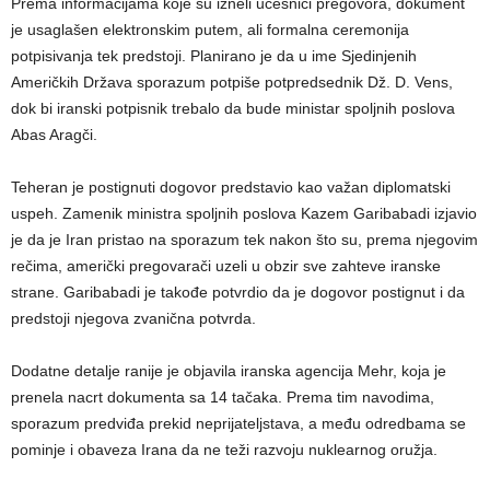
Prema informacijama koje su izneli učesnici pregovora, dokument
je usaglašen elektronskim putem, ali formalna ceremonija
potpisivanja tek predstoji. Planirano je da u ime Sjedinjenih
Američkih Država sporazum potpiše potpredsednik Dž. D. Vens,
dok bi iranski potpisnik trebalo da bude ministar spoljnih poslova
Abas Aragči.
Teheran je postignuti dogovor predstavio kao važan diplomatski
uspeh. Zamenik ministra spoljnih poslova Kazem Garibabadi izjavio
je da je Iran pristao na sporazum tek nakon što su, prema njegovim
rečima, američki pregovarači uzeli u obzir sve zahteve iranske
strane. Garibabadi je takođe potvrdio da je dogovor postignut i da
predstoji njegova zvanična potvrda.
Dodatne detalje ranije je objavila iranska agencija Mehr, koja je
prenela nacrt dokumenta sa 14 tačaka. Prema tim navodima,
sporazum predviđa prekid neprijateljstava, a među odredbama se
pominje i obaveza Irana da ne teži razvoju nuklearnog oružja.