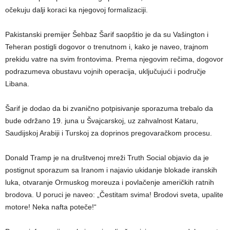
očekuju dalji koraci ka njegovoj formalizaciji.
Pakistanski premijer Šehbaz Šarif saopštio je da su Vašington i
Teheran postigli dogovor o trenutnom i, kako je naveo, trajnom
prekidu vatre na svim frontovima. Prema njegovim rečima, dogovor
podrazumeva obustavu vojnih operacija, uključujući i područje
Libana.
Šarif je dodao da bi zvanično potpisivanje sporazuma trebalo da
bude održano 19. juna u Švajcarskoj, uz zahvalnost Kataru,
Saudijskoj Arabiji i Turskoj za doprinos pregovaračkom procesu.
Donald Tramp je na društvenoj mreži Truth Social objavio da je
postignut sporazum sa Iranom i najavio ukidanje blokade iranskih
luka, otvaranje Ormuskog moreuza i povlačenje američkih ratnih
brodova. U poruci je naveo: „Čestitam svima! Brodovi sveta, upalite
motore! Neka nafta poteče!“