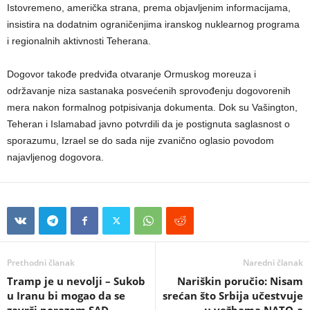
Istovremeno, američka strana, prema objavljenim informacijama,
insistira na dodatnim ograničenjima iranskog nuklearnog programa
i regionalnih aktivnosti Teherana.
Dogovor takođe predviđa otvaranje Ormuskog moreuza i
održavanje niza sastanaka posvećenih sprovođenju dogovorenih
mera nakon formalnog potpisivanja dokumenta. Dok su Vašington,
Teheran i Islamabad javno potvrdili da je postignuta saglasnost o
sporazumu, Izrael se do sada nije zvanično oglasio povodom
najavljenog dogovora.
Prethodni članak
Naredni članak
Tramp je u nevolji – Sukob
Nariškin poručio: Nisam
u Iranu bi mogao da se
srećan što Srbija učestvuje