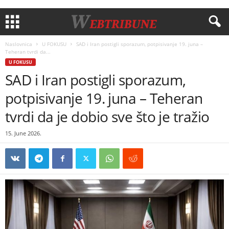
Naslovnica
U FOKUSU
SAD i Iran postigli sporazum, potpisivanje 19. juna –
Teheran tvrdi da...
U FOKUSU
SAD i Iran postigli sporazum,
potpisivanje 19. juna – Teheran
tvrdi da je dobio sve što je tražio
15. June 2026.