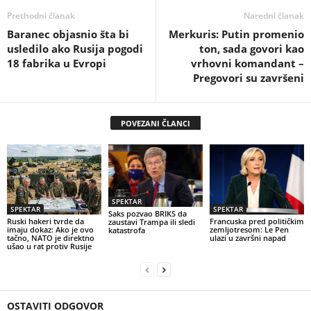
Prethodni članak
Naredni članak
Baranec objasnio šta bi
Merkuris: Putin promenio
usledilo ako Rusija pogodi
ton, sada govori kao
18 fabrika u Evropi
vrhovni komandant –
Pregovori su završeni
POVEZANI ČLANCI
SPEKTAR
SPEKTAR
SPEKTAR
Saks pozvao BRIKS da
Ruski hakeri tvrde da
Francuska pred političkim
zaustavi Trampa ili sledi
imaju dokaz: Ako je ovo
zemljotresom: Le Pen
katastrofa
tačno, NATO je direktno
ulazi u završni napad
ušao u rat protiv Rusije
OSTAVITI ODGOVOR