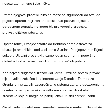
nepoznate namene i vlasništva.
Prema njegovoj proceni, niko ne može sa sigurnošću da tvrdi da
pojedini aparati, koji trenutno deluju kao pasivni objekti, u
određenom trenutku ne mogu biti pretvoreni u sredstva
protivsatelitskog ratovanja.
Uprkos tome, Evsejev smatra da trenutno nema osnova za
obaranje američkih satelita sistema Starlink. Po njegovom mišljenju,
sukob u Ukrajini predstavlja samo jedan segment mnogo šire
globalne borbe za resurse i kontrolu trgovačkih puteva.
Kao najveći dugoročni izazov vidi Arktik. Tvrdi da severni pravac
nije dovoljno zaštićen i da interesovanje Donalda Trampa za
Grenland ima za cilj raspoređivanje sistema za rano upozorenje na
raketni napad, protivraketne odbrane i ofanzivnih raketnih
sredstava koja bi mogla da pokriju čitavu rusku arktičku zonu.
On ukazuje i na aktivnosti zapadnih zemalja u regionu. Navodi da