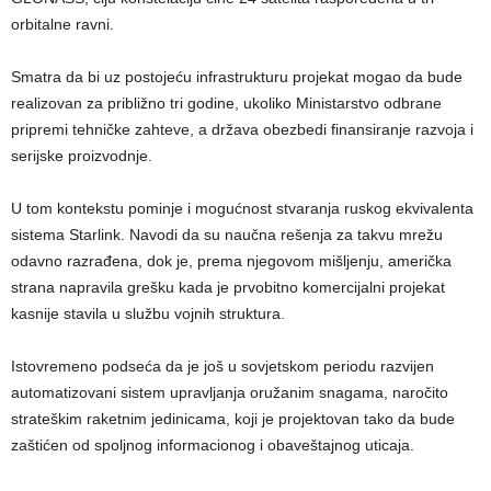
orbitalne ravni.
Smatra da bi uz postojeću infrastrukturu projekat mogao da bude
realizovan za približno tri godine, ukoliko Ministarstvo odbrane
pripremi tehničke zahteve, a država obezbedi finansiranje razvoja i
serijske proizvodnje.
U tom kontekstu pominje i mogućnost stvaranja ruskog ekvivalenta
sistema Starlink. Navodi da su naučna rešenja za takvu mrežu
odavno razrađena, dok je, prema njegovom mišljenju, američka
strana napravila grešku kada je prvobitno komercijalni projekat
kasnije stavila u službu vojnih struktura.
Istovremeno podseća da je još u sovjetskom periodu razvijen
automatizovani sistem upravljanja oružanim snagama, naročito
strateškim raketnim jedinicama, koji je projektovan tako da bude
zaštićen od spoljnog informacionog i obaveštajnog uticaja.