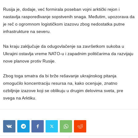
Rusija je, dodaje, već formirala poseban vojni arktički rejon i
nastavlja raspoređivanje sopstvenih snaga. Međutim, upozorava da
je reč o ogromnom logističkom izazovu zbog nedostatka putne
infrastrukture na severu.
Na kraju zaključuje da odugovlačenje sa završetkom sukoba u
Ukrajini ostavlja vreme NATO-u i zapadnim političarima da razvijaju
nove planove protiv Rusije.
Zbog toga smatra da bi brže rešavanje ukrajinskog pitanja
omogućilo koncentraciju resursa na, kako ocenjuje, znatno
ozbiljnije izazove koji se oblikuju u drugim delovima sveta, pre
svega na Arktiku.