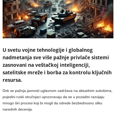
U svetu vojne tehnologije i globalnog
nadmetanja sve više pažnje privlače sistemi
zasnovani na veštačkoj inteligenciji,
satelitske mreže i borba za kontrolu ključnih
resursa.
Dok se pažnja javnosti uglavnom zadržava na aktuelnim sukobima,
pojedini ruski stručnjaci upozoravaju da se u pozadini razvijaju
mnogo širi procesi koji bi mogli da odrede bezbednosnu sliku
narednih decenija.