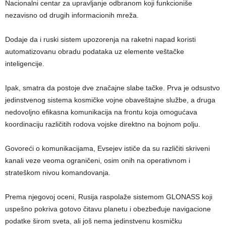
Nacionalni centar za upravljanje odbranom koji funkcioniše
nezavisno od drugih informacionih mreža.
Dodaje da i ruski sistem upozorenja na raketni napad koristi
automatizovanu obradu podataka uz elemente veštačke
inteligencije.
Ipak, smatra da postoje dve značajne slabe tačke. Prva je odsustvo
jedinstvenog sistema kosmičke vojne obaveštajne službe, a druga
nedovoljno efikasna komunikacija na frontu koja omogućava
koordinaciju različitih rodova vojske direktno na bojnom polju.
Govoreći o komunikacijama, Evsejev ističe da su različiti skriveni
kanali veze veoma ograničeni, osim onih na operativnom i
strateškom nivou komandovanja.
Prema njegovoj oceni, Rusija raspolaže sistemom GLONASS koji
uspešno pokriva gotovo čitavu planetu i obezbeđuje navigacione
podatke širom sveta, ali još nema jedinstvenu kosmičku