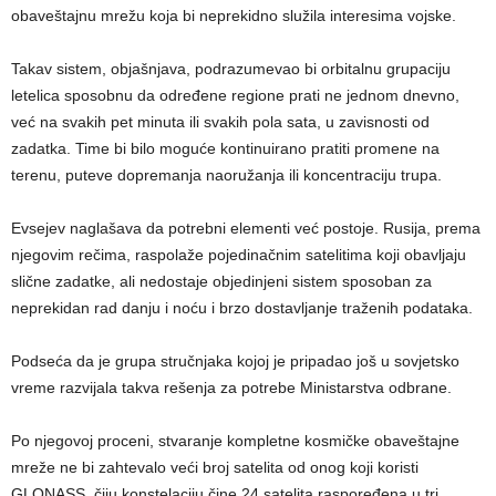
obaveštajnu mrežu koja bi neprekidno služila interesima vojske.
Takav sistem, objašnjava, podrazumevao bi orbitalnu grupaciju
letelica sposobnu da određene regione prati ne jednom dnevno,
već na svakih pet minuta ili svakih pola sata, u zavisnosti od
zadatka. Time bi bilo moguće kontinuirano pratiti promene na
terenu, puteve dopremanja naoružanja ili koncentraciju trupa.
Evsejev naglašava da potrebni elementi već postoje. Rusija, prema
njegovim rečima, raspolaže pojedinačnim satelitima koji obavljaju
slične zadatke, ali nedostaje objedinjeni sistem sposoban za
neprekidan rad danju i noću i brzo dostavljanje traženih podataka.
Podseća da je grupa stručnjaka kojoj je pripadao još u sovjetsko
vreme razvijala takva rešenja za potrebe Ministarstva odbrane.
Po njegovoj proceni, stvaranje kompletne kosmičke obaveštajne
mreže ne bi zahtevalo veći broj satelita od onog koji koristi
GLONASS, čiju konstelaciju čine 24 satelita raspoređena u tri