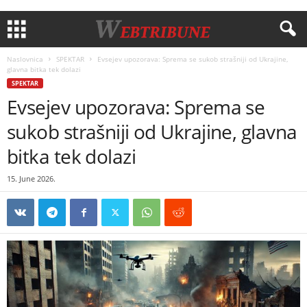
Naslovnica
SPEKTAR
Evsejev upozorava: Sprema se sukob strašniji od Ukrajine,
glavna bitka tek dolazi
SPEKTAR
Evsejev upozorava: Sprema se
sukob strašniji od Ukrajine, glavna
bitka tek dolazi
15. June 2026.