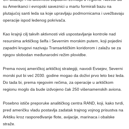
su Amerikanci i evropski saveznici u martu formirali bazu na
plutajućoj santi leda sa koje upravljaju podmornicama i uvežbavaju
operacije ispod ledenog pokrivača.
Kao krajnji cilj takvih aktivnosti vidi uspostavljanje kontrole nad
resursima arktičkog šelfa i Severnim morskim putem, koji pojedini
zapadni krugovi nazivaju Transarktičkim koridorom i zalažu se za
njegov slobodan međunarodni režim plovidbe.
Prema novoj američkoj arktičkoj strategiji, navodi Evsejev, Severni
morski put bi već 2030. godine mogao da doživi prvo leto bez leda.
Do tada bi, prema njegovim rečima, za operacije u arktičkom
regionu moglo da bude izdvojeno čak 250 višenamenskih aviona.
Posebno ističe preporuke analitičkog centra RAND, koji, kako tvrdi,
pred američku vladu postavlja zadatak trajnog vojnog prisustva na
Arktiku kroz raspoređivanje flote, avijacije, marinaca i obalske
straže.