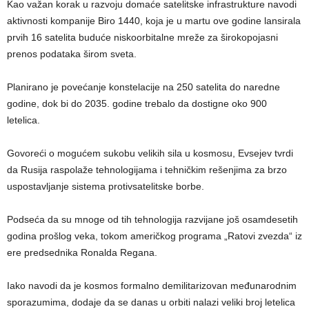
Kao važan korak u razvoju domaće satelitske infrastrukture navodi
aktivnosti kompanije Biro 1440, koja je u martu ove godine lansirala
prvih 16 satelita buduće niskoorbitalne mreže za širokopojasni
prenos podataka širom sveta.
Planirano je povećanje konstelacije na 250 satelita do naredne
godine, dok bi do 2035. godine trebalo da dostigne oko 900
letelica.
Govoreći o mogućem sukobu velikih sila u kosmosu, Evsejev tvrdi
da Rusija raspolaže tehnologijama i tehničkim rešenjima za brzo
uspostavljanje sistema protivsatelitske borbe.
Podseća da su mnoge od tih tehnologija razvijane još osamdesetih
godina prošlog veka, tokom američkog programa „Ratovi zvezda“ iz
ere predsednika Ronalda Regana.
Iako navodi da je kosmos formalno demilitarizovan međunarodnim
sporazumima, dodaje da se danas u orbiti nalazi veliki broj letelica