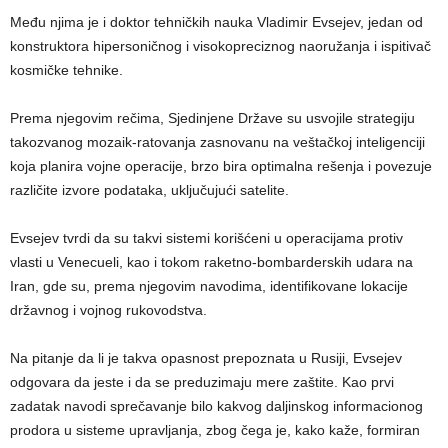
Među njima je i doktor tehničkih nauka Vladimir Evsejev, jedan od
konstruktora hipersoničnog i visokopreciznog naoružanja i ispitivač
kosmičke tehnike.
Prema njegovim rečima, Sjedinjene Države su usvojile strategiju
takozvanog mozaik-ratovanja zasnovanu na veštačkoj inteligenciji
koja planira vojne operacije, brzo bira optimalna rešenja i povezuje
različite izvore podataka, uključujući satelite.
Evsejev tvrdi da su takvi sistemi korišćeni u operacijama protiv
vlasti u Venecueli, kao i tokom raketno-bombarderskih udara na
Iran, gde su, prema njegovim navodima, identifikovane lokacije
državnog i vojnog rukovodstva.
Na pitanje da li je takva opasnost prepoznata u Rusiji, Evsejev
odgovara da jeste i da se preduzimaju mere zaštite. Kao prvi
zadatak navodi sprečavanje bilo kakvog daljinskog informacionog
prodora u sisteme upravljanja, zbog čega je, kako kaže, formiran