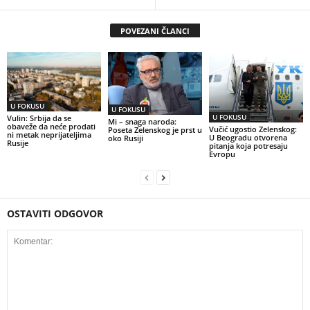
POVEZANI ČLANCI
U FOKUSU
U FOKUSU
U FOKUSU
Vulin: Srbija da se
Mi – snaga naroda:
obaveže da neće prodati
Vučić ugostio Zelenskog:
Poseta Zelenskog je prst u
ni metak neprijateljima
U Beogradu otvorena
oko Rusiji
Rusije
pitanja koja potresaju
Evropu
OSTAVITI ODGOVOR