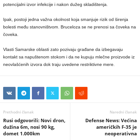
potencijalni izvor infekcije i nakon dužeg skladištenja.
Ipak, postoji jedna važna okolnost koja smanjuje rizik od širenja
bolesti među stanovništvom. Bruceloza se ne prenosi sa čoveka na
čoveka.
Vlasti Samarske oblasti zato pozivaju građane da izbegavaju
kontakt sa napuštenom stokom i da ne kupuju mlečne proizvode iz
neovlašćenih izvora dok traju uvedene restriktivne mere.
Prethodni članak
Naredni članak
Rusi odgovorili: Novi dron,
Defense News: Većina
dužina 6m, nosi 90 kg,
američkih F-35 je
domet 1.000km
neoperativna