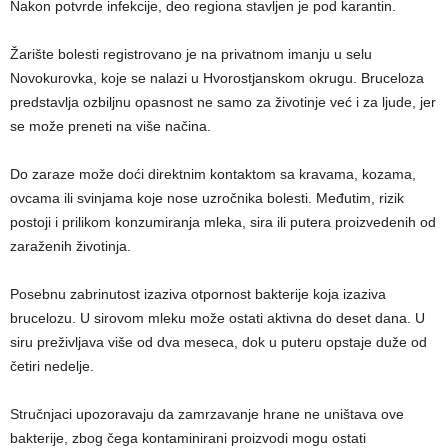
Nakon potvrde infekcije, deo regiona stavljen je pod karantin.
Žarište bolesti registrovano je na privatnom imanju u selu
Novokurovka, koje se nalazi u Hvorostjanskom okrugu. Bruceloza
predstavlja ozbiljnu opasnost ne samo za životinje već i za ljude, jer
se može preneti na više načina.
Do zaraze može doći direktnim kontaktom sa kravama, kozama,
ovcama ili svinjama koje nose uzročnika bolesti. Međutim, rizik
postoji i prilikom konzumiranja mleka, sira ili putera proizvedenih od
zaraženih životinja.
Posebnu zabrinutost izaziva otpornost bakterije koja izaziva
brucelozu. U sirovom mleku može ostati aktivna do deset dana. U
siru preživljava više od dva meseca, dok u puteru opstaje duže od
četiri nedelje.
Stručnjaci upozoravaju da zamrzavanje hrane ne uništava ove
bakterije, zbog čega kontaminirani proizvodi mogu ostati