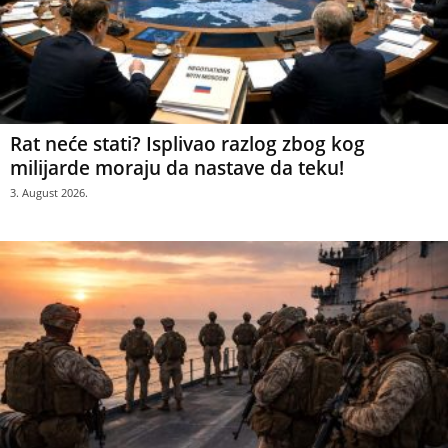
Rat neće stati? Isplivao razlog zbog kog
milijarde moraju da nastave da teku!
3. August 2026.