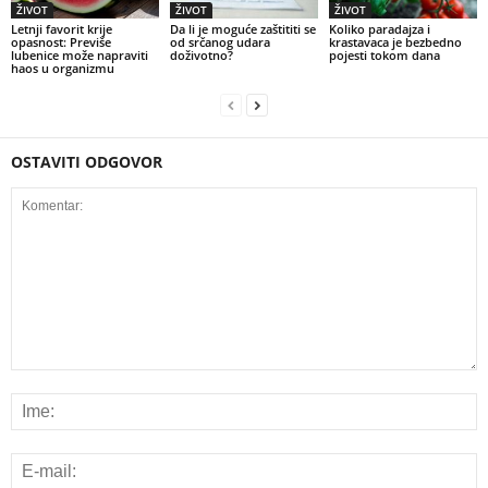
ŽIVOT
ŽIVOT
ŽIVOT
Letnji favorit krije
Da li je moguće zaštititi se
Koliko paradajza i
opasnost: Previše
od srčanog udara
krastavaca je bezbedno
lubenice može napraviti
doživotno?
pojesti tokom dana
haos u organizmu
OSTAVITI ODGOVOR