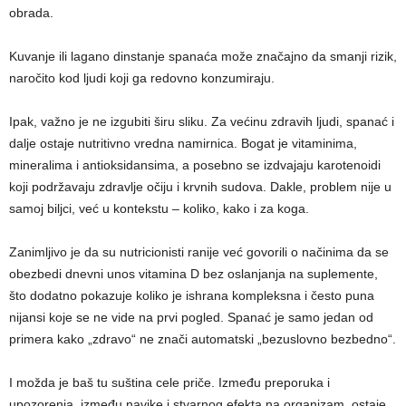
obrada.
Kuvanje ili lagano dinstanje spanaća može značajno da smanji rizik,
naročito kod ljudi koji ga redovno konzumiraju.
Ipak, važno je ne izgubiti širu sliku. Za većinu zdravih ljudi, spanać i
dalje ostaje nutritivno vredna namirnica. Bogat je vitaminima,
mineralima i antioksidansima, a posebno se izdvajaju karotenoidi
koji podržavaju zdravlje očiju i krvnih sudova. Dakle, problem nije u
samoj biljci, već u kontekstu – koliko, kako i za koga.
Zanimljivo je da su nutricionisti ranije već govorili o načinima da se
obezbedi dnevni unos vitamina D bez oslanjanja na suplemente,
što dodatno pokazuje koliko je ishrana kompleksna i često puna
nijansi koje se ne vide na prvi pogled. Spanać je samo jedan od
primera kako „zdravo“ ne znači automatski „bezuslovno bezbedno“.
I možda je baš tu suština cele priče. Između preporuka i
upozorenja, između navike i stvarnog efekta na organizam, ostaje