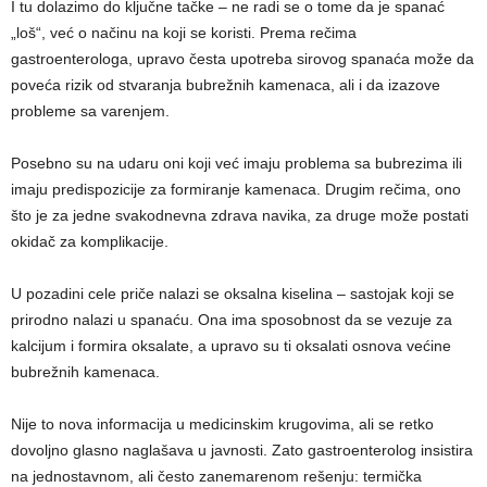
I tu dolazimo do ključne tačke – ne radi se o tome da je spanać
„loš“, već o načinu na koji se koristi. Prema rečima
gastroenterologa, upravo česta upotreba sirovog spanaća može da
poveća rizik od stvaranja bubrežnih kamenaca, ali i da izazove
probleme sa varenjem.
Posebno su na udaru oni koji već imaju problema sa bubrezima ili
imaju predispozicije za formiranje kamenaca. Drugim rečima, ono
što je za jedne svakodnevna zdrava navika, za druge može postati
okidač za komplikacije.
U pozadini cele priče nalazi se oksalna kiselina – sastojak koji se
prirodno nalazi u spanaću. Ona ima sposobnost da se vezuje za
kalcijum i formira oksalate, a upravo su ti oksalati osnova većine
bubrežnih kamenaca.
Nije to nova informacija u medicinskim krugovima, ali se retko
dovoljno glasno naglašava u javnosti. Zato gastroenterolog insistira
na jednostavnom, ali često zanemarenom rešenju: termička