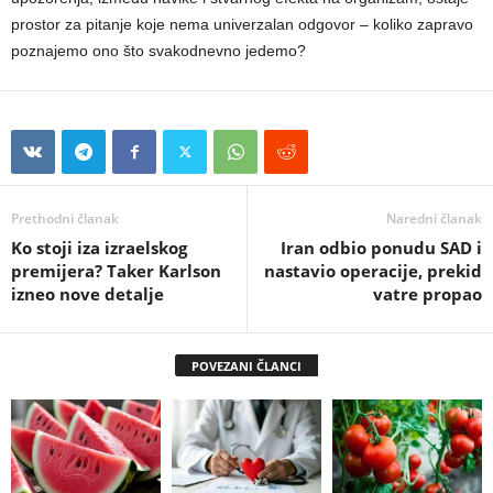
prostor za pitanje koje nema univerzalan odgovor – koliko zapravo
poznajemo ono što svakodnevno jedemo?
Prethodni članak
Naredni članak
Ko stoji iza izraelskog
Iran odbio ponudu SAD i
premijera? Taker Karlson
nastavio operacije, prekid
izneo nove detalje
vatre propao
POVEZANI ČLANCI