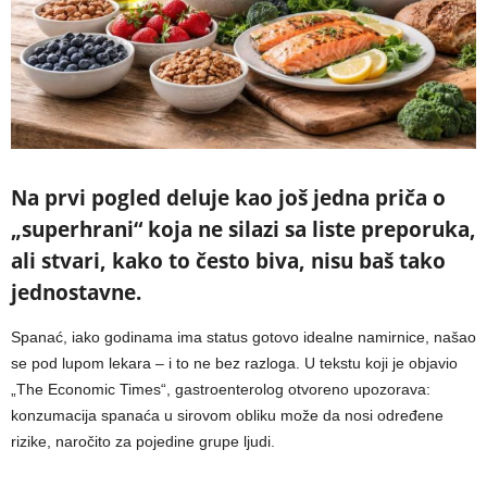
Na prvi pogled deluje kao još jedna priča o
„superhrani“ koja ne silazi sa liste preporuka,
ali stvari, kako to često biva, nisu baš tako
jednostavne.
Spanać, iako godinama ima status gotovo idealne namirnice, našao
se pod lupom lekara – i to ne bez razloga. U tekstu koji je objavio
„The Economic Times“, gastroenterolog otvoreno upozorava:
konzumacija spanaća u sirovom obliku može da nosi određene
rizike, naročito za pojedine grupe ljudi.