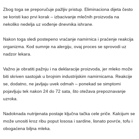
Zbog toga se preporučuje pažljiv pristup. Eliminaciona dijeta često
se koristi kao prvi korak – izbacivanje mlečnih proizvoda na
nekoliko nedelja uz vođenje dnevnika ishrane.
Nakon toga sledi postepeno vraćanje namirnica i praćenje reakcija
organizma. Kod sumnje na alergiju, ovaj proces se sprovodi uz
nadzor lekara.
Važno je obratiti pažnju i na deklaracije proizvoda, jer mleko može
biti skriven sastojak u brojnim industrijskim namirnicama. Reakcije
se, dodatno, ne javljaju uvek odmah – ponekad se simptomi
pojavljuju tek nakon 24 do 72 sata, što otežava prepoznavanje
uzroka.
Nadoknada nutrijenata postaje ključna tačka cele priče. Kalcijum se
može unositi kroz ribu poput lososa i sardine, lisnato povrće, tofu i
obogaćena biljna mleka.