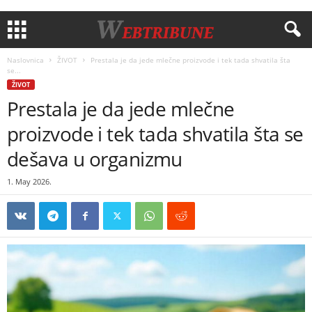
Naslovnica
ŽIVOT
Prestala je da jede mlečne proizvode i tek tada shvatila šta
se...
ŽIVOT
Prestala je da jede mlečne
proizvode i tek tada shvatila šta se
dešava u organizmu
1. May 2026.