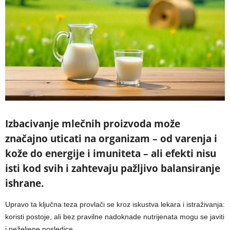
Izbacivanje mlečnih proizvoda može
značajno uticati na organizam – od varenja i
kože do energije i imuniteta – ali efekti nisu
isti kod svih i zahtevaju pažljivo balansiranje
ishrane.
Upravo ta ključna teza provlači se kroz iskustva lekara i istraživanja:
koristi postoje, ali bez pravilne nadoknade nutrijenata mogu se javiti
i neželjene posledice.