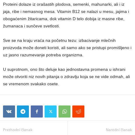
Proteini dolaze iz orašastih plodova, semenki, mahunarki, ali i iz
jaja, ribe i nemasnog mesa. Vitamin B12 se nalazi u mesu, jajima i
obogaćenim žitaricama, dok vitamin D telo dobija iz masne ribe,
žumanaca i sunčeve svetlosti.
Sve se na kraju vraća na početnu tezu: izbacivanje mlečnih
proizvoda može doneti koristi, ali samo ako se pristupi promišljeno i
uz jasno razumevanje potreba organizma.
U suprotnom, ono što deluje kao jednostavna promena u ishrani
može otvoriti niz novih pitanja o zdravlju koja se ne vide odmah, ali
se vremenom svakako osete.
Prethodni članak
Naredni članak