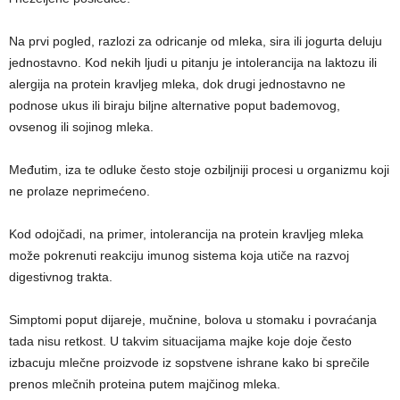
Na prvi pogled, razlozi za odricanje od mleka, sira ili jogurta deluju
jednostavno. Kod nekih ljudi u pitanju je intolerancija na laktozu ili
alergija na protein kravljeg mleka, dok drugi jednostavno ne
podnose ukus ili biraju biljne alternative poput bademovog,
ovsenog ili sojinog mleka.
Međutim, iza te odluke često stoje ozbiljniji procesi u organizmu koji
ne prolaze neprimećeno.
Kod odojčadi, na primer, intolerancija na protein kravljeg mleka
može pokrenuti reakciju imunog sistema koja utiče na razvoj
digestivnog trakta.
Simptomi poput dijareje, mučnine, bolova u stomaku i povraćanja
tada nisu retkost. U takvim situacijama majke koje doje često
izbacuju mlečne proizvode iz sopstvene ishrane kako bi sprečile
prenos mlečnih proteina putem majčinog mleka.