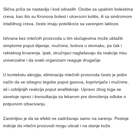
Slična priča se nastavlja i kod odraslih. Osobe sa upalnim bolestima
creva, kao što su Kronova bolest i ulcerozni kolitis, ili sa sindromom
iritabilnog creva, često imaju poteškoće sa varenjem laktoze.
Ishrana bez mlečnih proizvoda u tim slučajevima može ublažiti
simptome poput dijareje, mučnine, bolova u stomaku, pa čak i
rektalnog krvarenja. Ipak, stručnjaci naglašavaju da reakcije nisu
univerzalne i da svaki organizam reaguje drugačije.
U kontekstu alergija, eliminacija mlečnih proizvoda često je jedini
način da se izbegnu tegobe poput gasova, koprivnjače i mučnine,
ali i ozbiljnijih reakcija poput anafilaksije. Upravo zbog toga se
savetuje oprez i konsultacija sa lekarom pre donošenja odluke o
potpunom izbacivanju.
Zanimljivo je da se efekti ne zadržavaju samo na varenju. Postoje
indicije da mlečni proizvodi mogu uticati i na stanje kože.