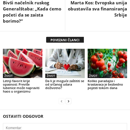
Bivši načelnik ruskog
Marta Kos: Evropska unija
Generalštaba: „Kada ćemo
obustavila sva finansiranja
početi da se zaista
Srbije
borimo?“
POVEZANI ČLANCI
ŽIVOT
ŽIVOT
ŽIVOT
Letnji favorit krije
Da li je moguće zaštititi se
Koliko paradajza i
opasnost: Previše
od srčanog udara
krastavaca je bezbedno
lubenice može napraviti
doživotno?
pojesti tokom dana
haos u organizmu
OSTAVITI ODGOVOR