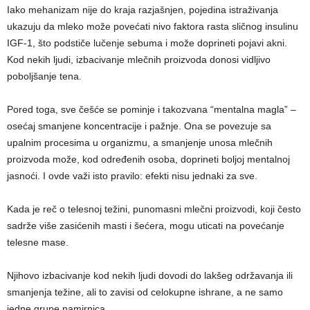
Iako mehanizam nije do kraja razjašnjen, pojedina istraživanja
ukazuju da mleko može povećati nivo faktora rasta sličnog insulinu
IGF-1, što podstiče lučenje sebuma i može doprineti pojavi akni.
Kod nekih ljudi, izbacivanje mlečnih proizvoda donosi vidljivo
poboljšanje tena.
Pored toga, sve češće se pominje i takozvana “mentalna magla” –
osećaj smanjene koncentracije i pažnje. Ona se povezuje sa
upalnim procesima u organizmu, a smanjenje unosa mlečnih
proizvoda može, kod određenih osoba, doprineti boljoj mentalnoj
jasnoći. I ovde važi isto pravilo: efekti nisu jednaki za sve.
Kada je reč o telesnoj težini, punomasni mlečni proizvodi, koji često
sadrže više zasićenih masti i šećera, mogu uticati na povećanje
telesne mase.
Njihovo izbacivanje kod nekih ljudi dovodi do lakšeg održavanja ili
smanjenja težine, ali to zavisi od celokupne ishrane, a ne samo
jedne grupe namirnica.