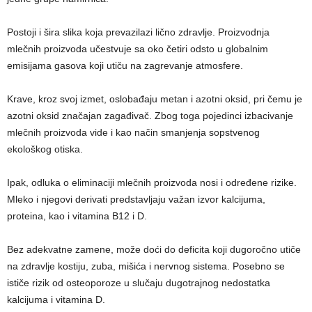
Postoji i šira slika koja prevazilazi lično zdravlje. Proizvodnja
mlečnih proizvoda učestvuje sa oko četiri odsto u globalnim
emisijama gasova koji utiču na zagrevanje atmosfere.
Krave, kroz svoj izmet, oslobađaju metan i azotni oksid, pri čemu je
azotni oksid značajan zagađivač. Zbog toga pojedinci izbacivanje
mlečnih proizvoda vide i kao način smanjenja sopstvenog
ekološkog otiska.
Ipak, odluka o eliminaciji mlečnih proizvoda nosi i određene rizike.
Mleko i njegovi derivati predstavljaju važan izvor kalcijuma,
proteina, kao i vitamina B12 i D.
Bez adekvatne zamene, može doći do deficita koji dugoročno utiče
na zdravlje kostiju, zuba, mišića i nervnog sistema. Posebno se
ističe rizik od osteoporoze u slučaju dugotrajnog nedostatka
kalcijuma i vitamina D.