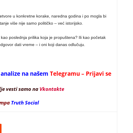
retvore u konkretne korake, naredna godina i po mogla bi
anje više nije samo političko – već istorijsko.
kao poslednja prilika koja je propuštena? Ili kao početak
dgovor dati vreme – i oni koji danas odlučuju.
 i analize na našem
Telegramu – Prijavi se
lje vesti samo na
Vkontakte
ampa
Truth Social