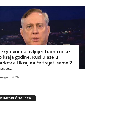
ekgregor najavljuje: Tramp odlazi
o kraja godine, Rusi ulaze u
arkov a Ukrajina će trajati samo 2
eseca
 August 2026.
MENTARI ČITALACA