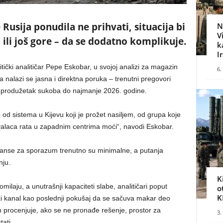
usija ponudila ne prihvati, situacija bi
N
V
ili još gore – da se dodatno komplikuje.
k
I
tički analitičar Pepe Eskobar, u svojoj analizi za magazin
6.
a nalazi se jasna i direktna poruka – trenutni pregovori
 produžetak sukoba do najmanje 2026. godine.
 od sistema u Kijevu koji je prožet nasiljem, od grupa koje
žavalaca rata u zapadnim centrima moći“, navodi Eskobar.
šanse za sporazum trenutno su minimalne, a putanja
nju.
K
ilaju, a unutrašnji kapaciteti slabe, analitičari poput
o
K
i kanal kao poslednji pokušaj da se sačuva makar deo
on procenjuje, ako se ne pronađe rešenje, prostor za
3.
ati.