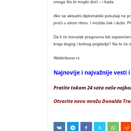
onoga što bi moglo doći – i kada.
Ako se aktuelni diplomatski pokušaji ne p
proći u istom ritmu. I možda čak i duže. Pit
Da li će trenutak pregovora biti zapamćen 
kraja dugog i bolnog poglavlja? Na to će o
Webtribune.rs
Najnovije i najvažnije vesti
Pratite tokom 24 sata naše najbo
Otvorite novu mrežu Donalda Tr