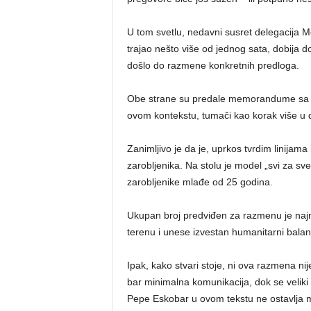
U tom svetlu, nedavni susret delegacija Mos
trajao nešto više od jednog sata, dobija d
došlo do razmene konkretnih predloga.
Obe strane su predale memorandume sa s
ovom kontekstu, tumači kao korak više u d
Zanimljivo je da je, uprkos tvrdim linijama
zarobljenika. Na stolu je model „svi za s
zarobljenike mlađe od 25 godina.
Ukupan broj predviđen za razmenu je najm
terenu i unese izvestan humanitarni balans 
Ipak, kako stvari stoje, ni ova razmena nij
bar minimalna komunikacija, dok se veliki 
Pepe Eskobar u ovom tekstu ne ostavlja mn