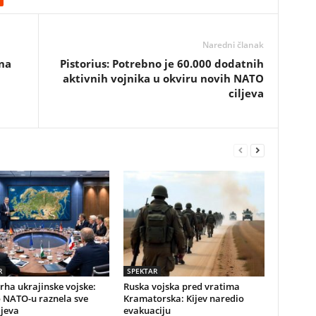
Naredni članak
ina
Pistorius: Potrebno je 60.000 dodatnih
aktivnih vojnika u okviru novih NATO
ciljeva
R
SPEKTAR
vrha ukrajinske vojske:
Ruska vojska pred vratima
o NATO-u raznela sve
Kramatorska: Kijev naredio
ijeva
evakuaciju