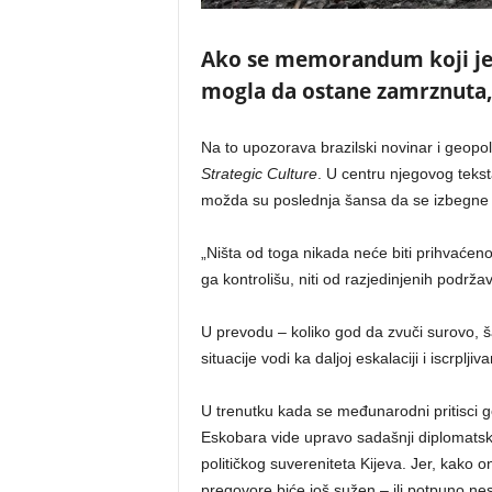
Ako se memorandum koji je R
mogla da ostane zamrznuta, 
Na to upozorava brazilski novinar i geopoli
Strategic Culture
. U centru njegovog tekst
možda su poslednja šansa da se izbegne
„Ništa od toga nikada neće biti prihvaćeno
ga kontrolišu, niti od razjedinjenih podr
U prevodu – koliko god da zvuči surovo, 
situacije vodi ka daljoj eskalaciji i iscrpljiva
U trenutku kada se međunarodni pritisci gom
Eskobara vide upravo sadašnji diplomatsk
političkog suvereniteta Kijeva. Jer, kako 
pregovore biće još sužen – ili potpuno nest