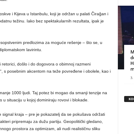
kve i Kijeva u Istanbulu, koji je održan u palati Čirağan i
odatnu težinu. Iako bez spektakularnih rezultata, ipak je
opstvenim predlozima za moguće rešenje – što se, u
iplomatskom lavirintu.
M
d
H
 i retorici, došlo i do dogovora o obimnoj razmeni
m
ve“, s posebnim akcentom na teže povređene i obolele, kao i
3.
anje 1000 ljudi. Taj potez bi mogao da smanji tenzije na
KO
u situaciju u kojoj dominiraju rovovi i blokade.
e signal kraja – pre je pokazatelj da se pokušava održati
akteri pripremaju za dužu partiju. Geopolitički gledano,
ogo prostora za optimizam, ali nudi realističnu sliku