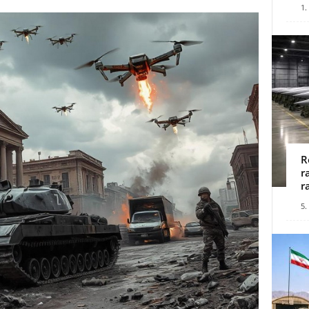
1.
R
r
r
5.