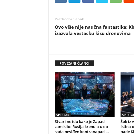
Prethodni članak
Ovo više nije naučna fantastika: K
izazvala veštačku kišu dronovima
POVEZANI ČLANCI
SPEKTAR
SPEKTA
Stvari ne idu kako je Zapad
Šok iz 
zamislio: Rusija krenula u do
Istina 
sada neviđen kontranapad …
nade K