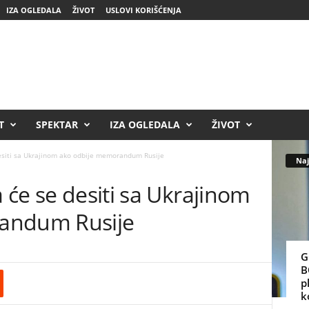
IZA OGLEDALA
ŽIVOT
USLOVI KORIŠĆENJA
T
SPEKTAR
IZA OGLEDALA
ŽIVOT
desiti sa Ukrajinom ako odbije memorandum Rusije
Naj
 će se desiti sa Ukrajinom
andum Rusije
G
B
p
k