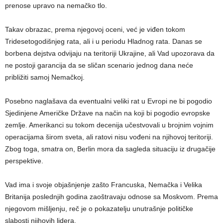
prenose upravo na nemačko tlo.
Takav obrazac, prema njegovoj oceni, već je viđen tokom
Tridesetogodišnjeg rata, ali i u periodu Hladnog rata. Danas se
borbena dejstva odvijaju na teritoriji Ukrajine, ali Vad upozorava da
ne postoji garancija da se sličan scenario jednog dana neće
približiti samoj Nemačkoj.
Posebno naglašava da eventualni veliki rat u Evropi ne bi pogodio
Sjedinjene Američke Države na način na koji bi pogodio evropske
zemlje. Amerikanci su tokom decenija učestvovali u brojnim vojnim
operacijama širom sveta, ali ratovi nisu vođeni na njihovoj teritoriji.
Zbog toga, smatra on, Berlin mora da sagleda situaciju iz drugačije
perspektive.
Vad ima i svoje objašnjenje zašto Francuska, Nemačka i Velika
Britanija poslednjih godina zaoštravaju odnose sa Moskvom. Prema
njegovom mišljenju, reč je o pokazatelju unutrašnje političke
slabosti njihovih lidera.