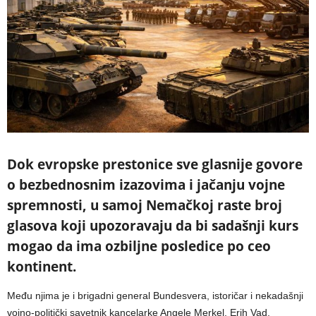
Dok evropske prestonice sve glasnije govore
o bezbednosnim izazovima i jačanju vojne
spremnosti, u samoj Nemačkoj raste broj
glasova koji upozoravaju da bi sadašnji kurs
mogao da ima ozbiljne posledice po ceo
kontinent.
Među njima je i brigadni general Bundesvera, istoričar i nekadašnji
vojno-politički savetnik kancelarke Angele Merkel, Erih Vad.