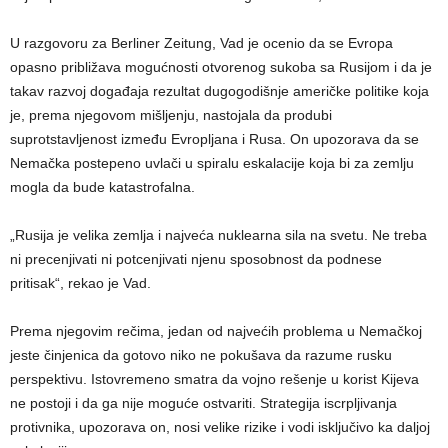
U razgovoru za Berliner Zeitung, Vad je ocenio da se Evropa
opasno približava mogućnosti otvorenog sukoba sa Rusijom i da je
takav razvoj događaja rezultat dugogodišnje američke politike koja
je, prema njegovom mišljenju, nastojala da produbi
suprotstavljenost između Evropljana i Rusa. On upozorava da se
Nemačka postepeno uvlači u spiralu eskalacije koja bi za zemlju
mogla da bude katastrofalna.
„Rusija je velika zemlja i najveća nuklearna sila na svetu. Ne treba
ni precenjivati ni potcenjivati njenu sposobnost da podnese
pritisak“, rekao je Vad.
Prema njegovim rečima, jedan od najvećih problema u Nemačkoj
jeste činjenica da gotovo niko ne pokušava da razume rusku
perspektivu. Istovremeno smatra da vojno rešenje u korist Kijeva
ne postoji i da ga nije moguće ostvariti. Strategija iscrpljivanja
protivnika, upozorava on, nosi velike rizike i vodi isključivo ka daljoj