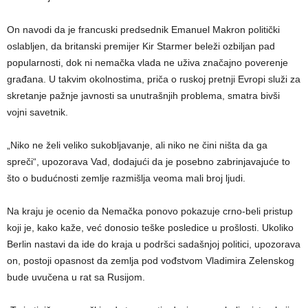
On navodi da je francuski predsednik Emanuel Makron politički
oslabljen, da britanski premijer Kir Starmer beleži ozbiljan pad
popularnosti, dok ni nemačka vlada ne uživa značajno poverenje
građana. U takvim okolnostima, priča o ruskoj pretnji Evropi služi za
skretanje pažnje javnosti sa unutrašnjih problema, smatra bivši
vojni savetnik.
„Niko ne želi veliko sukobljavanje, ali niko ne čini ništa da ga
spreči“, upozorava Vad, dodajući da je posebno zabrinjavajuće to
što o budućnosti zemlje razmišlja veoma mali broj ljudi.
Na kraju je ocenio da Nemačka ponovo pokazuje crno-beli pristup
koji je, kako kaže, već donosio teške posledice u prošlosti. Ukoliko
Berlin nastavi da ide do kraja u podršci sadašnjoj politici, upozorava
on, postoji opasnost da zemlja pod vođstvom Vladimira Zelenskog
bude uvučena u rat sa Rusijom.