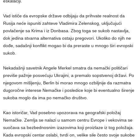
eskalaciji.
Vad ističe da evropske države odbijaju da prihvate realnost da
Rusija neće ispuniti zahteve Vladimira Zelenskog, uključujući
povlačenje sa Krima i iz Donbasa. Zbog toga se sukob nastavlja,
dok jedina stvarna alternativa ostaju pregovori. Ukoliko do njih ne
dođe, sadašnji konflikt mogao bi da preraste u mnogo širi evropski
sukob.
Nekadašnji savetnik Angele Merkel smatra da nemački političari
previše pažnje posvećuju Ukrajini, a premalo sopstvenoj državi. Po
njegovom mišljenju, Berlin bi morao mnogo ozbiljnije da razmatra
dugoročne interese Nemačke i posledice koje bi eventualno širenje
sukoba moglo da ima po nemačko društvo.
Kao istoričar, Vad posebno upozorava na geografski položaj
Nemačke. Zemlja se nalazi u samom centru Evrope i vekovima se
suočava sa bezbednosnim izazovima koji proizlaze iz tog položaja.
Kada evropski centar oslabi, tvrdi on, velike sile često svoje sukobe