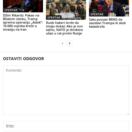
SPEKTAR
SPEKTAR
Džim Rikards: Pakao na
SPEKTAR
Bliskom istoku, Tramp
Saks pozvao BRIKS da
sprema operaciju „Astek“:
Ruski hakeri tvrde da
zaustavi Trampa ili sledi
10.000 vojnika kreće u
imaju dokaz: Ako je ovo
katastrofa
invaziju na Iran
tačno, NATO je direktno
ušao u rat protiv Rusije
OSTAVITI ODGOVOR