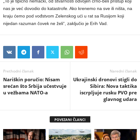
„To je tipično nemački, od stvarnosti odvojen crno-beli pristup koji
nas je već dovodio do katastrofe. Ako krenemo na sve ili ništa, na
kraju ćemo pod vođstvom Zelenskog ući u rat sa Rusijom koji
nijedan razuman čovek ne želi“, zaključio je Erih Vad.
Prethodni članak
Naredni članak
Nariškin poručio: Nisam
Ukrajinski dronovi stigli do
srećan što Srbija učestvuje
Sibira: Nova taktika
u vežbama NATO-a
iscrpljuje rusku PVO pre
glavnog udara
POVEZANI ČLANCI