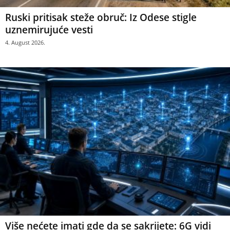
Ruski pritisak steže obruč: Iz Odese stigle
uznemirujuće vesti
4. August 2026.
Više nećete imati gde da se sakrijete: 6G vidi