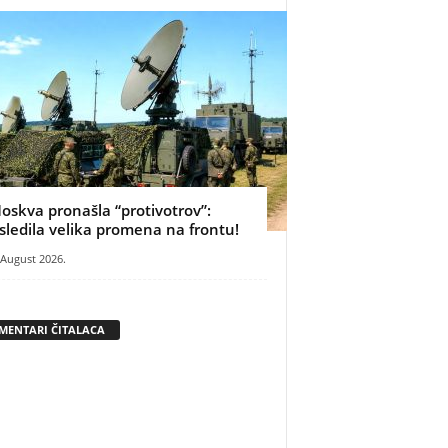
oskva pronašla “protivotrov”:
sledila velika promena na frontu!
 August 2026.
MENTARI ČITALACA