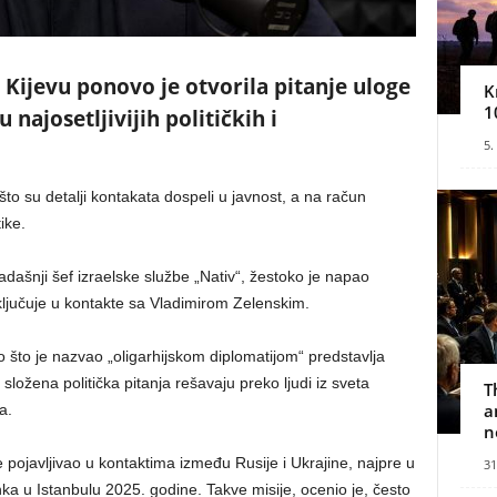
ijevu ponovo je otvorila pitanje uloge
K
1
najosetljivijih političkih i
5.
 su detalji kontakata dospeli u javnost, a na račun
ike.
adašnji šef izraelske službe „Nativ“, žestoko je napao
jučuje u kontakte sa Vladimirom Zelenskim.
što je nazvao „oligarhijskom diplomatijom“ predstavlja
složena politička pitanja rešavaju preko ljudi iz sveta
T
a
a.
n
 pojavljivao u kontaktima između Rusije i Ukrajine, najpre u
31
ka u Istanbulu 2025. godine. Takve misije, ocenio je, često