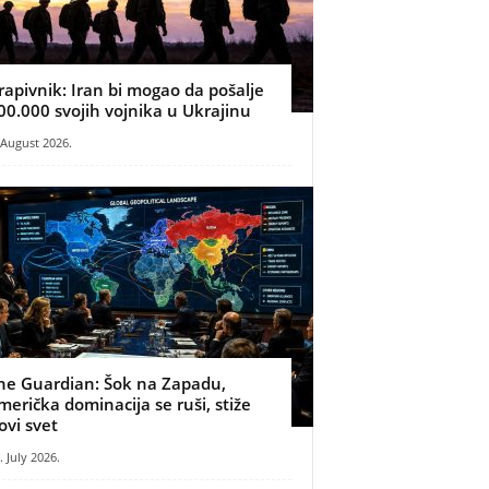
rapivnik: Iran bi mogao da pošalje
00.000 svojih vojnika u Ukrajinu
 August 2026.
he Guardian: Šok na Zapadu,
merička dominacija se ruši, stiže
ovi svet
. July 2026.