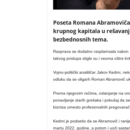
Poseta Romana Abramoviča K
krupnog kapitala u rešavanju 
bezbednosnih tema.
Rasprava se dodatno rasplamsala nakon što
takvog pristupa stigle su i veoma oštre krit
Vojno-politički analitičar Jakov Kedmi, nek
odluku da se oligarh Roman Abramovič ukl
Prema njegovim rečima, oslanjanje na ono 
ponavljanje starih grešaka i pokušaj da se 
biznisa umesto profesionalnih pregovarač
Kedmi je podsetio da se Abramovič i ranije
martu 2022. godine, a potom i uoči sastan