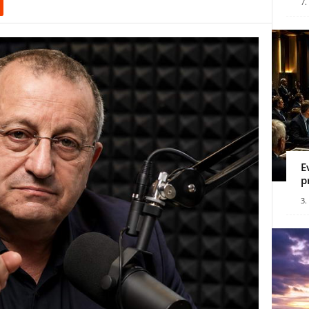
7.
E
p
3.