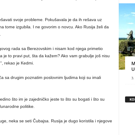
ešavati svoje probleme. Pokušavala je da ih rešava uz
na tome izgubila. I ne govorim o novcu. Ako Rusija želi da
.
ovog rada sa Berezovskim i nisam kod njega primetio
da je to pravi put, šta da kažem? Ako vam grabulje još nisu
M
h“, rekao je Kedmi.
U
iča sa drugim poznatim poslovnim ljudima koji su imali
3.
edino što im je zajedničko jeste to što su bogati i što su
KO
đunarodne politike.
luge, neka se seti Čubajsa. Rusija je dugo koristila i njegove