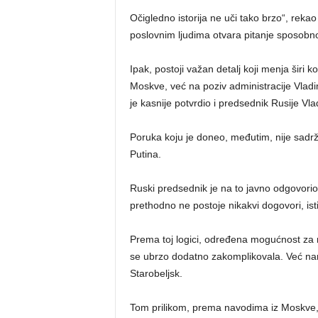
Očigledno istorija ne uči tako brzo“, reka
poslovnim ljudima otvara pitanje sposobno
Ipak, postoji važan detalj koji menja širi ko
Moskve, već na poziv administracije Vladi
je kasnije potvrdio i predsednik Rusije Vla
Poruka koju je doneo, međutim, nije sadrž
Putina.
Ruski predsednik je na to javno odgovorio
prethodno ne postoje nikakvi dogovori, i
Prema toj logici, određena mogućnost za n
se ubrzo dodatno zakomplikovala. Već na
Starobeljsk.
Tom prilikom, prema navodima iz Moskve, p