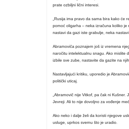
prate ozbiljni lični interesi.
„Rusija ima pravo da sama bira kako će r
pomoć oligarha – neka izračuna koliko je 
nastavi da gazi iste grabulje, neka nastavi
Abramoviča poznajem još iz vremena njeg
naročitu intelektualnu snagu. Ako mislite 
izbile sve zube, nastavite da gazite na nji
Nastavljajući kritiku, uporedio je Abramov
politički uticaj.
„Abramovič nije Vitkof, pa čak ni Kušner. J
Jevreji. Ali to nije dovoljno za vođenje me
Ako neko i dalje želi da koristi njegove us
usluge, uprkos svemu što je uradio.