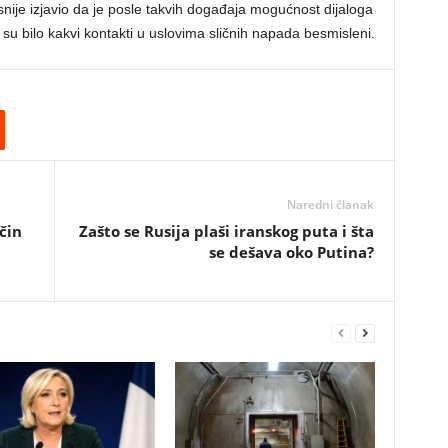
nije izjavio da je posle takvih događaja mogućnost dijaloga
 su bilo kakvi kontakti u uslovima sličnih napada besmisleni.
Naredni članak
čin
Zašto se Rusija plaši iranskog puta i šta
se dešava oko Putina?