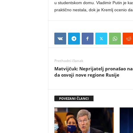
u studentskom domu. Vladimir Putin je kas
praktično nestala, dok je Kremlj ocenio da
Prethodni članak
Matvijčuk: Neprijatelj pronašao na
da osvoji nove regione Rusije
POVEZANI ČLANCI