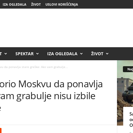
IZA OGLEDALA
ŽIVOT
USLOVI KORIŠĆENJA
T
SPEKTAR
IZA OGLEDALA
ŽIVOT
u da ponavlja stare greške: Ako vam grabulje...
Naj
orio Moskvu da ponavlja
vam grabulje nisu izbile
e
S
o
O