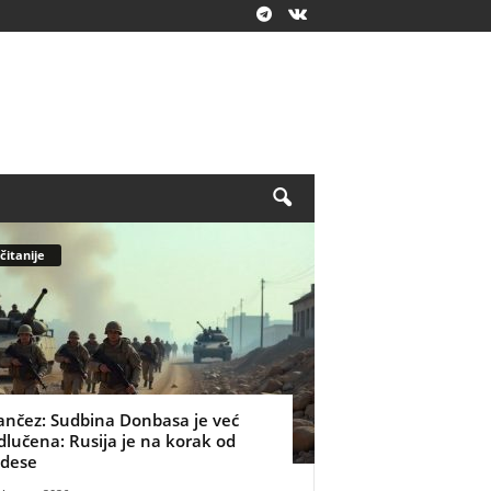
čitanije
ančez: Sudbina Donbasa je već
dlučena: Rusija je na korak od
dese