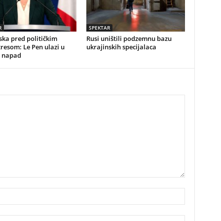
R
SPEKTAR
ka pred političkim
Rusi uništili podzemnu bazu
resom: Le Pen ulazi u
ukrajinskih specijalaca
i napad