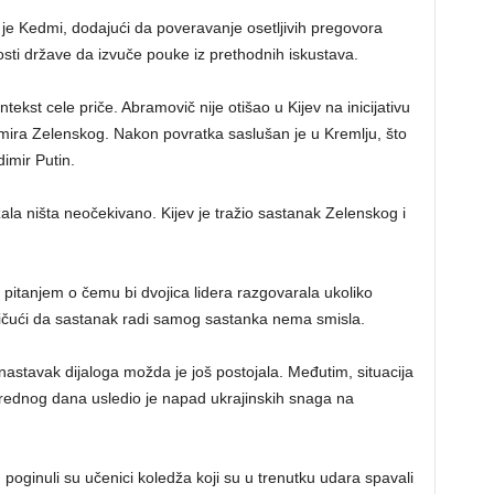
o je Kedmi, dodajući da poveravanje osetljivih pregovora
sti države da izvuče pouke iz prethodnih iskustava.
ntekst cele priče. Abramovič nije otišao u Kijev na inicijativu
mira Zelenskog. Nakon povratka saslušan je u Kremlju, što
dimir Putin.
ala ništa neočekivano. Kijev je tražio sastanak Zelenskog i
 pitanjem o čemu bi dvojica lidera razgovarala ukoliko
stičući da sastanak radi samog sastanka nema smisla.
astavak dijaloga možda je još postojala. Međutim, situacija
rednog dana usledio je napad ukrajinskih snaga na
oginuli su učenici koledža koji su u trenutku udara spavali