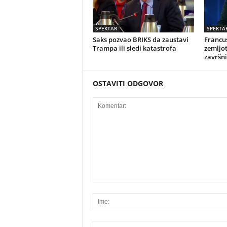
SPEKTAR
SPEKTA
Saks pozvao BRIKS da zaustavi
Francus
Trampa ili sledi katastrofa
zemljot
završn
OSTAVITI ODGOVOR