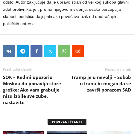
odsto. Autor zaključuje da je upravo strah od velikog sukoba glavni
adut protivnika, jer, prema njegovom viđenju, svaka percepcija
slabosti podstiče dalji pritisak i povećava rizik od unutrašnjih
političkih potresa.
Prethodni članak
Naredni članak
ŠOK – Kedmi upozorio
Tramp je u nevolji – Sukob
Moskvu da ponavlja stare
u Iranu bi mogao da se
greške: Ako vam grabulje
završi porazom SAD
nisu izbile sve zube,
nastavite
POVEZANI ČLANCI