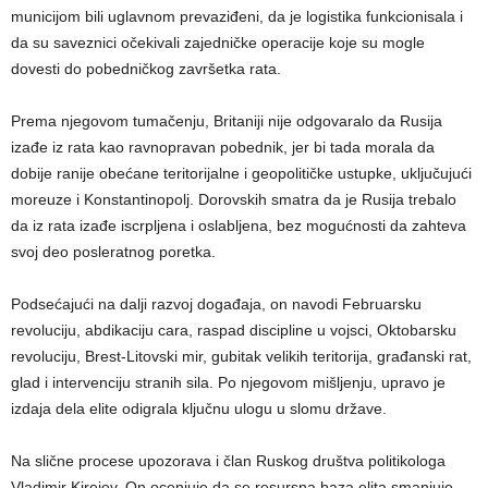
municijom bili uglavnom prevaziđeni, da je logistika funkcionisala i
da su saveznici očekivali zajedničke operacije koje su mogle
dovesti do pobedničkog završetka rata.
Prema njegovom tumačenju, Britaniji nije odgovaralo da Rusija
izađe iz rata kao ravnopravan pobednik, jer bi tada morala da
dobije ranije obećane teritorijalne i geopolitičke ustupke, uključujući
moreuze i Konstantinopolj. Dorovskih smatra da je Rusija trebalo
da iz rata izađe iscrpljena i oslabljena, bez mogućnosti da zahteva
svoj deo posleratnog poretka.
Podsećajući na dalji razvoj događaja, on navodi Februarsku
revoluciju, abdikaciju cara, raspad discipline u vojsci, Oktobarsku
revoluciju, Brest-Litovski mir, gubitak velikih teritorija, građanski rat,
glad i intervenciju stranih sila. Po njegovom mišljenju, upravo je
izdaja dela elite odigrala ključnu ulogu u slomu države.
Na slične procese upozorava i član Ruskog društva politikologa
Vladimir Kirejev. On ocenjuje da se resursna baza elita smanjuje,