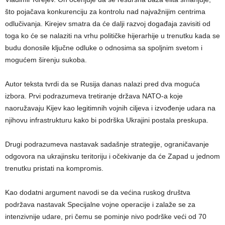
što pojačava konkurenciju za kontrolu nad najvažnijim centrima
odlučivanja. Kirejev smatra da će dalji razvoj događaja zavisiti od
toga ko će se nalaziti na vrhu političke hijerarhije u trenutku kada se
budu donosile ključne odluke o odnosima sa spoljnim svetom i
mogućem širenju sukoba.
Autor teksta tvrdi da se Rusija danas nalazi pred dva moguća
izbora. Prvi podrazumeva tretiranje država NATO-a koje
naoružavaju Kijev kao legitimnih vojnih ciljeva i izvođenje udara na
njihovu infrastrukturu kako bi podrška Ukrajini postala preskupa.
Drugi podrazumeva nastavak sadašnje strategije, ograničavanje
odgovora na ukrajinsku teritoriju i očekivanje da će Zapad u jednom
trenutku pristati na kompromis.
Kao dodatni argument navodi se da većina ruskog društva
podržava nastavak Specijalne vojne operacije i zalaže se za
intenzivnije udare, pri čemu se pominje nivo podrške veći od 70