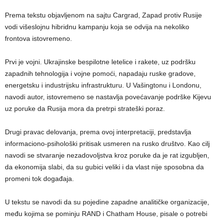
Prema tekstu objavljenom na sajtu Cargrad, Zapad protiv Rusije
vodi višeslojnu hibridnu kampanju koja se odvija na nekoliko
frontova istovremeno.
Prvi je vojni. Ukrajinske bespilotne letelice i rakete, uz podršku
zapadnih tehnologija i vojne pomoći, napadaju ruske gradove,
energetsku i industrijsku infrastrukturu. U Vašingtonu i Londonu,
navodi autor, istovremeno se nastavlja povećavanje podrške Kijevu
uz poruke da Rusija mora da pretrpi strateški poraz.
Drugi pravac delovanja, prema ovoj interpretaciji, predstavlja
informaciono-psihološki pritisak usmeren na rusko društvo. Kao cilj
navodi se stvaranje nezadovoljstva kroz poruke da je rat izgubljen,
da ekonomija slabi, da su gubici veliki i da vlast nije sposobna da
promeni tok događaja.
U tekstu se navodi da su pojedine zapadne analitičke organizacije,
među kojima se pominju RAND i Chatham House, pisale o potrebi