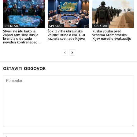
SPEKTAR
SPEKTAR
SPEKTAR
Stvari ne idu kako je
Šok iz vrha ukrajinske
Ruska vojska pred
Zapad zamislio: Rusija
vojske: Istina o NATO-u
vratima Kramatorska:
krenula u do sada
raznela sve nade Kijeva
Kijev naredio evakuaciju
neviđen kontranapad …
OSTAVITI ODGOVOR