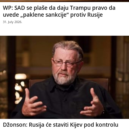
WP: SAD se plaše da daju Trampu pravo da
uvede „paklene sankcije“ protiv Rusije
31. July 2026.
Džonson: Rusija će staviti Kijev pod kontrolu