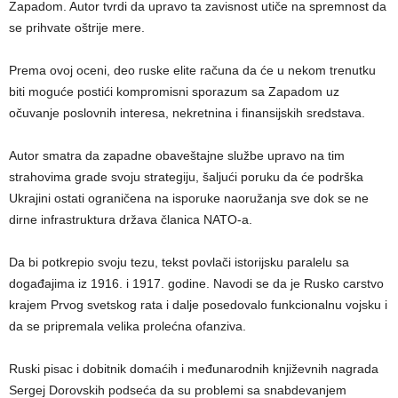
Zapadom. Autor tvrdi da upravo ta zavisnost utiče na spremnost da
se prihvate oštrije mere.
Prema ovoj oceni, deo ruske elite računa da će u nekom trenutku
biti moguće postići kompromisni sporazum sa Zapadom uz
očuvanje poslovnih interesa, nekretnina i finansijskih sredstava.
Autor smatra da zapadne obaveštajne službe upravo na tim
strahovima grade svoju strategiju, šaljući poruku da će podrška
Ukrajini ostati ograničena na isporuke naoružanja sve dok se ne
dirne infrastruktura država članica NATO-a.
Da bi potkrepio svoju tezu, tekst povlači istorijsku paralelu sa
događajima iz 1916. i 1917. godine. Navodi se da je Rusko carstvo
krajem Prvog svetskog rata i dalje posedovalo funkcionalnu vojsku i
da se pripremala velika prolećna ofanziva.
Ruski pisac i dobitnik domaćih i međunarodnih književnih nagrada
Sergej Dorovskih podseća da su problemi sa snabdevanjem