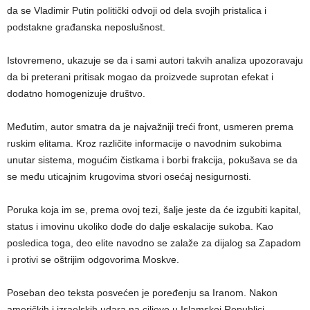
da se Vladimir Putin politički odvoji od dela svojih pristalica i
podstakne građanska neposlušnost.
Istovremeno, ukazuje se da i sami autori takvih analiza upozoravaju
da bi preterani pritisak mogao da proizvede suprotan efekat i
dodatno homogenizuje društvo.
Međutim, autor smatra da je najvažniji treći front, usmeren prema
ruskim elitama. Kroz različite informacije o navodnim sukobima
unutar sistema, mogućim čistkama i borbi frakcija, pokušava se da
se među uticajnim krugovima stvori osećaj nesigurnosti.
Poruka koja im se, prema ovoj tezi, šalje jeste da će izgubiti kapital,
status i imovinu ukoliko dođe do dalje eskalacije sukoba. Kao
posledica toga, deo elite navodno se zalaže za dijalog sa Zapadom
i protivi se oštrijim odgovorima Moskve.
Poseban deo teksta posvećen je poređenju sa Iranom. Nakon
američkih i izraelskih udara na ciljeve u Islamskoj Republici,