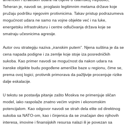
Teheran je, navodi se, proglasio legitimnim metama države koje
pružaju podršku njegovim protivnicima. Takav pristup podrazumeva
mogućnost udara ne samo na vojne objekte već i na luke,
energetsku infrastrukturu i centre odlučivanja država koje se
smatraju učesnicima agresije.
Autor ovu strategiju naziva „iranskim putem“. Njena suština je da se
cena napada podigne i za zemlje koje stoje iza posredničkih
sukoba. Kao primer navodi se mogućnost da nakon udara na
iranske objekte budu pogođene američke baze u regionu, čime se,
prema ovoj logici, protivnik primorava da pažljivije procenjuje rizike
dalje eskalacije.
U tekstu se postavlja pitanje zašto Moskva ne primenjuje sličan
model, iako raspolaže znatno većim vojnim i ekonomskim
potencijalom. Kao odgovor navodi se strah dela elite od direktnog
sukoba sa NATO-om, kao i činjenica da se značajan deo njihovih
interesa, imovine i finansijskih resursa nalazi ili je povezan sa