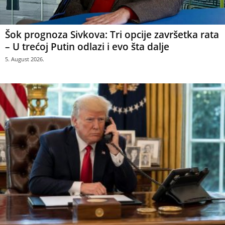
Šok prognoza Sivkova: Tri opcije završetka rata
– U trećoj Putin odlazi i evo šta dalje
5. August 2026.