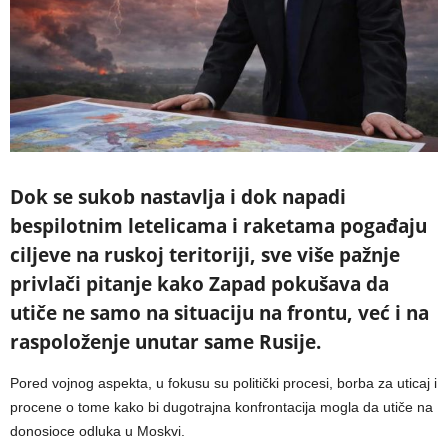
Dok se sukob nastavlja i dok napadi
bespilotnim letelicama i raketama pogađaju
ciljeve na ruskoj teritoriji, sve više pažnje
privlači pitanje kako Zapad pokušava da
utiče ne samo na situaciju na frontu, već i na
raspoloženje unutar same Rusije.
Pored vojnog aspekta, u fokusu su politički procesi, borba za uticaj i
procene o tome kako bi dugotrajna konfrontacija mogla da utiče na
donosioce odluka u Moskvi.