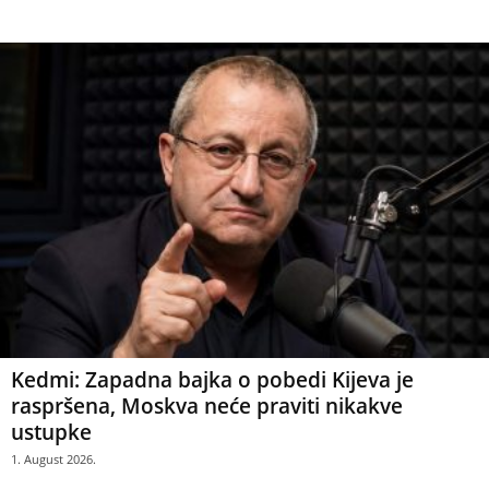
Kedmi: Zapadna bajka o pobedi Kijeva je
raspršena, Moskva neće praviti nikakve
ustupke
1. August 2026.