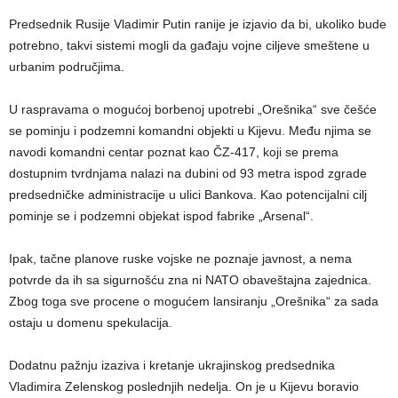
Predsednik Rusije Vladimir Putin ranije je izjavio da bi, ukoliko bude
potrebno, takvi sistemi mogli da gađaju vojne ciljeve smeštene u
urbanim područjima.
U raspravama o mogućoj borbenoj upotrebi „Orešnika“ sve češće
se pominju i podzemni komandni objekti u Kijevu. Među njima se
navodi komandni centar poznat kao ČZ-417, koji se prema
dostupnim tvrdnjama nalazi na dubini od 93 metra ispod zgrade
predsedničke administracije u ulici Bankova. Kao potencijalni cilj
pominje se i podzemni objekat ispod fabrike „Arsenal“.
Ipak, tačne planove ruske vojske ne poznaje javnost, a nema
potvrde da ih sa sigurnošću zna ni NATO obaveštajna zajednica.
Zbog toga sve procene o mogućem lansiranju „Orešnika“ za sada
ostaju u domenu spekulacija.
Dodatnu pažnju izaziva i kretanje ukrajinskog predsednika
Vladimira Zelenskog poslednjih nedelja. On je u Kijevu boravio