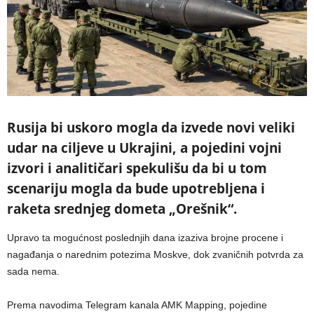
Rusija bi uskoro mogla da izvede novi veliki
udar na ciljeve u Ukrajini, a pojedini vojni
izvori i analitičari spekulišu da bi u tom
scenariju mogla da bude upotrebljena i
raketa srednjeg dometa „Orešnik“.
Upravo ta mogućnost poslednjih dana izaziva brojne procene i
nagađanja o narednim potezima Moskve, dok zvaničnih potvrda za
sada nema.
Prema navodima Telegram kanala AMK Mapping, pojedine