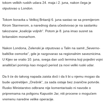
tokom velikih ruskih udara 24. maja i 2. juna, nakon čega je
otputovao u London.
Tokom boravka u Velikoj Britaniji 6. juna sastao se sa premijerom
Kirom Starmerom, a narednog dana učestvovao je na sastanku
takozvane „koalicije voljnih“. Potom je 8. juna imao susret sa
britanskim monarhom.
Nakon Londona, Zelenski je otputovao u Talin na samit „Severno-
baltičke osmorke“, gde je razgovarao sa regionalnim saveznicima.
U Kijev se vratio 10. juna, svega dan uoči termina koji pojedini vojni
analitičari pominju kao mogući period za novi veliki ruski udar.
Da li će do takvog napada zaista doći i da li bi u njemu mogao da
bude upotrebljen „Orešnik“, za sada ostaje bez zvanične potvrde.
Rusko Ministarstvo odbrane nije komentarisalo ni navode o
pripremama na poligonu Kapustin Jar, niti procene o mogućem
vremenu naredne velike operacije.