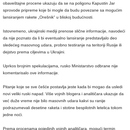
obaveštajne procene ukazuju da se na poligonu Kapustin Jar
sprovode pripreme koje bi mogle da budu povezane sa mogućim
lansiranjem rakete „Orešnik“ u bliskoj budućnosti.
Istovremeno, ukrajinski mediji prenose slične informacije, navodeći
da nije poznato da li bi eventualno lansiranje predstavljalo deo
sledećeg masovnog udara, probno testiranje na teritoriji Rusije ili
dejstvo prema ciljevima u Ukrajini.
Uprkos brojnim spekulacijama, rusko Ministarstvo odbrane nije
komentarisalo ove informacije.
Pitanje koje se sve češće postavlja jeste kada bi mogao da usledi
novi veliki ruski napad. Više vojnih blogera i analitičara ukazuje da
već duže vreme nije bilo masovnih udara kakvi su ranije
podrazumevali desetine raketa i stotine bespilotnih letelica tokom
jedne noći.
Prema procenama pojedinih vojnih analitičara, mogući termin