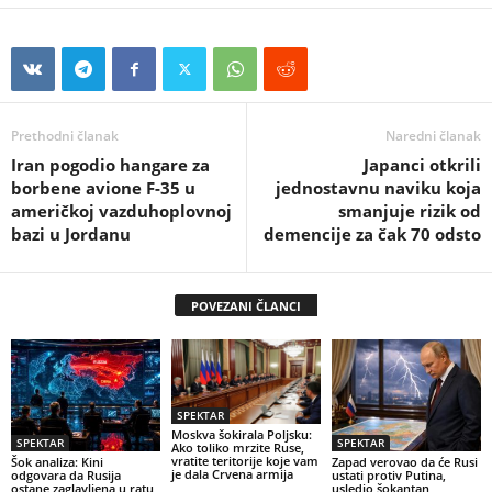
Prethodni članak
Naredni članak
Iran pogodio hangare za
Japanci otkrili
borbene avione F-35 u
jednostavnu naviku koja
američkoj vazduhoplovnoj
smanjuje rizik od
bazi u Jordanu
demencije za čak 70 odsto
POVEZANI ČLANCI
SPEKTAR
Moskva šokirala Poljsku:
SPEKTAR
SPEKTAR
Ako toliko mrzite Ruse,
vratite teritorije koje vam
Šok analiza: Kini
Zapad verovao da će Rusi
je dala Crvena armija
odgovara da Rusija
ustati protiv Putina,
ostane zaglavljena u ratu
usledio šokantan