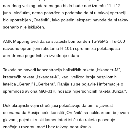
narednog velikog udara mogao bi da bude noć između 11. i 12.
juna. Međutim, nema potvrđenih podataka da bi u takvoj operaciji
bio upotrebljen „Orešnik“, iako pojedini eksperti navode da ni takav
scenario nije isključen.
AMK Mapping tvrdi da su strateški bombarderi Tu-95MS i Tu-160
navodno opremljeni raketama H-101 i spremni za poletanje sa
aerodroma pogodnih za izvođenje udara.
Takođe se navodi koncentracija balističkih raketa „Iskander-M“,
krstarećih raketa „Iskander-K“, kao i velikog broja bespilotnih
letelica „Geranj“ i „Gerbera“. Ranije su se pojavile i informacije o
spremnosti aviona MiG-31K, nosača hipersoničnih raketa „Kinžal“.
Dok ukrajinski vojni stručnjaci pokušavaju da umire javnost
ocenama da Rusija neće koristiti „Orešnik“ sa nuklearnom bojevom
glavom, pojedini ruski komentatori ističu da raketa poseduje
značajnu razornu moć i bez takvog naoružanja.