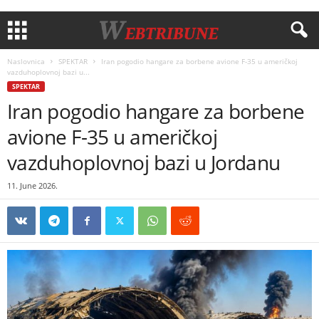
Naslovnica
SPEKTAR
Iran pogodio hangare za borbene avione F-35 u američkoj
vazduhoplovnoj bazi u...
SPEKTAR
Iran pogodio hangare za borbene
avione F-35 u američkoj
vazduhoplovnoj bazi u Jordanu
11. June 2026.