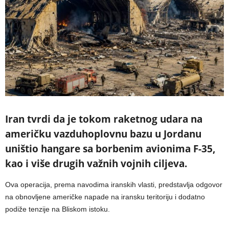
Iran tvrdi da je tokom raketnog udara na
američku vazduhoplovnu bazu u Jordanu
uništio hangare sa borbenim avionima F-35,
kao i više drugih važnih vojnih ciljeva.
Ova operacija, prema navodima iranskih vlasti, predstavlja odgovor
na obnovljene američke napade na iransku teritoriju i dodatno
podiže tenzije na Bliskom istoku.