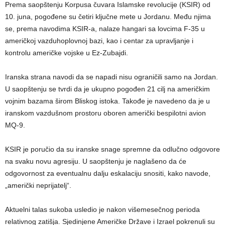
Prema saopštenju Korpusa čuvara Islamske revolucije (KSIR) od
10. juna, pogođene su četiri ključne mete u Jordanu. Među njima
se, prema navodima KSIR-a, nalaze hangari sa lovcima F-35 u
američkoj vazduhoplovnoj bazi, kao i centar za upravljanje i
kontrolu američke vojske u Ez-Zubajdi.
Iranska strana navodi da se napadi nisu ograničili samo na Jordan.
U saopštenju se tvrdi da je ukupno pogođen 21 cilj na američkim
vojnim bazama širom Bliskog istoka. Takođe je navedeno da je u
iranskom vazdušnom prostoru oboren američki bespilotni avion
MQ-9.
KSIR je poručio da su iranske snage spremne da odlučno odgovore
na svaku novu agresiju. U saopštenju je naglašeno da će
odgovornost za eventualnu dalju eskalaciju snositi, kako navode,
„američki neprijatelj“.
Aktuelni talas sukoba usledio je nakon višemesečnog perioda
relativnog zatišja. Sjedinjene Američke Države i Izrael pokrenuli su