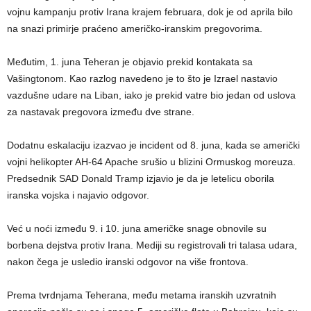
vojnu kampanju protiv Irana krajem februara, dok je od aprila bilo
na snazi primirje praćeno američko-iranskim pregovorima.
Međutim, 1. juna Teheran je objavio prekid kontakata sa
Vašingtonom. Kao razlog navedeno je to što je Izrael nastavio
vazdušne udare na Liban, iako je prekid vatre bio jedan od uslova
za nastavak pregovora između dve strane.
Dodatnu eskalaciju izazvao je incident od 8. juna, kada se američki
vojni helikopter AH-64 Apache srušio u blizini Ormuskog moreuza.
Predsednik SAD Donald Tramp izjavio je da je letelicu oborila
iranska vojska i najavio odgovor.
Već u noći između 9. i 10. juna američke snage obnovile su
borbena dejstva protiv Irana. Mediji su registrovali tri talasa udara,
nakon čega je usledio iranski odgovor na više frontova.
Prema tvrdnjama Teherana, među metama iranskih uzvratnih