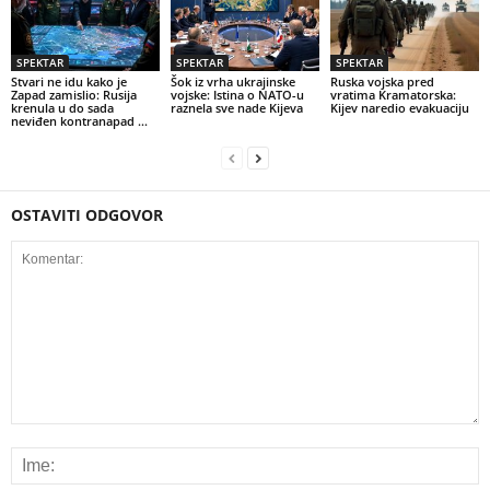
SPEKTAR
SPEKTAR
SPEKTAR
Stvari ne idu kako je
Šok iz vrha ukrajinske
Ruska vojska pred
Zapad zamislio: Rusija
vojske: Istina o NATO-u
vratima Kramatorska:
krenula u do sada
raznela sve nade Kijeva
Kijev naredio evakuaciju
neviđen kontranapad …
OSTAVITI ODGOVOR