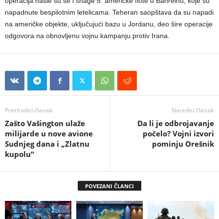
operacija našle su se i snage 5. američke flote u Bahreinu, koje su
napadnute bespilotnim letelicama. Teheran saopštava da su napadi
na američke objekte, uključujući bazu u Jordanu, deo šire operacije
odgovora na obnovljenu vojnu kampanju protiv Irana.
Prethodni članak
Naredni članak
Zašto Vašington ulaže
Da li je odbrojavanje
milijarde u nove avione
počelo? Vojni izvori
Sudnjeg dana i „Zlatnu
pominju Orešnik
kupolu“
POVEZANI ČLANCI