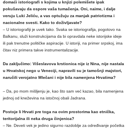
domaći istoriografi s kojima u knjizi polemišete ipak
pokušavaju da ospore vaša tumačenja. Oni, naime, i dalje
veruju Luki Jeliću, a vas optužuju za manjak patriotizma i
nacionalne svesti. Kako to doživljavate?
– U istoriografiji je uvek tako. Svaka se istoriografija, pogotovo na
Balkanu, služi konstrukcijama da bi opravdala neke istorijske ideje
ili pak trenutne političke aspiracije. U istoriji, na primer srpskoj, ima
čitav niz primera takve instrumentalizacije.
Da zaključimo: Višeslavova krstionica nije iz Nina, nije nastala
u Hrvatskoj nego u Veneciji, napravili su je tamošnji majstori,
naručili verojatno Mlečani i nije bila namenjena Hrvatima?
– Da, po mom mišljenju je, kao što sam već kazao, bila namenjena
jednoj od kneževina na istočnoj obali Jadrana.
Postoje li Hrvati pre toga na ovim prostorima kao etnička,
teritorijalna ili neka druga činjenica?
– Ne. Deveti vek je jedino sigurno razdoblje za određivanje početka