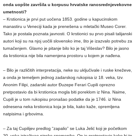
onda uopšte završila u korpusu hrvatske ranosrednjevekovne
umetnosti?
– Krstionica je prvi put uočena 1853. godine u kapucinskom
manastiru u Veneciji kada je prenešena u mletački Museo Corer.
Tako je postala poznata javnosti. O krstionici su prvo pisali talijanski
autori koji su na njoj uočili slovensko ime, što je izazvalo potrebu za
tumačenjem. Glavno je pitanje bilo ko je taj Višeslav? Bilo je jasno
da krstionica nije bila namenjena prostoru u kojem je nađena.
– Bilo je različitih interpretacija, neke su uključivale i ruske kneževe,
a onda je temeljem jednog zadarskog rukopisa iz 18. veka, tzv.
Anonim Filipi, zadarski autor Đuzepe Ferari Cupili oprezno
pretpostavio da bi krstionica mogla biti poreklom iz Nina. Naime,
Cupili je u tom rukopisu pronašao podatke da je 1746. iz Nina
odnesena neka krstionica koja je bila, kako kaže, opremljena
natpisima i grbovima.
– Za taj Cupilijev predlog “zapalio” se Luka Jelić koji je početkom
20. veka istraživao ninske spomenike. On je pretpostavio kako bi to