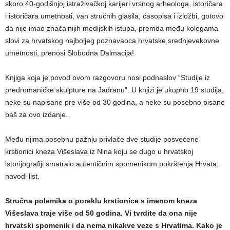
skoro 40-godišnjoj istraživačkoj karijeri vrsnog arheologa, istoričara
i istoričara umetnosti, van stručnih glasila, časopisa i izložbi, gotovo
da nije imao značajnijih medijskih istupa, premda među kolegama
slovi za hrvatskog najboljeg poznavaoca hrvatske srednjevekovne
umetnosti, prenosi Slobodna Dalmacija!
Knjiga koja je povod ovom razgovoru nosi podnaslov “Studije iz
predromaničke skulpture na Jadranu”. U knjizi je ukupno 19 studija,
neke su napisane pre više od 30 godina, a neke su posebno pisane
baš za ovo izdanje.
Među njima posebnu pažnju privlače dve studije posvećene
krstionici kneza Višeslava iz Nina koju se dugo u hrvatskoj
istorijografiji smatralo autentičnim spomenikom pokrštenja Hrvata,
navodi list.
Stručna polemika o poreklu krstionice s imenom kneza
Višeslava traje više od 50 godina. Vi tvrdite da ona nije
hrvatski spomenik i da nema nikakve veze s Hrvatima. Kako je