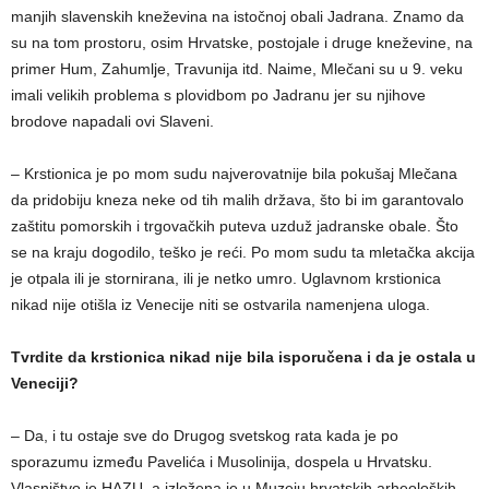
manjih slavenskih kneževina na istočnoj obali Jadrana. Znamo da
su na tom prostoru, osim Hrvatske, postojale i druge kneževine, na
primer Hum, Zahumlje, Travunija itd. Naime, Mlečani su u 9. veku
imali velikih problema s plovidbom po Jadranu jer su njihove
brodove napadali ovi Slaveni.
– Krstionica je po mom sudu najverovatnije bila pokušaj Mlečana
da pridobiju kneza neke od tih malih država, što bi im garantovalo
zaštitu pomorskih i trgovačkih puteva uzduž jadranske obale. Što
se na kraju dogodilo, teško je reći. Po mom sudu ta mletačka akcija
je otpala ili je stornirana, ili je netko umro. Uglavnom krstionica
nikad nije otišla iz Venecije niti se ostvarila namenjena uloga.
Tvrdite da krstionica nikad nije bila isporučena i da je ostala u
Veneciji?
– Da, i tu ostaje sve do Drugog svetskog rata kada je po
sporazumu između Pavelića i Musolinija, dospela u Hrvatsku.
Vlasništvo je HAZU, a izložena je u Muzeju hrvatskih arheoloških