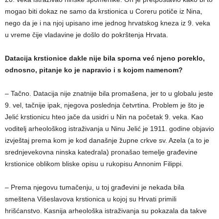
mogao biti dokaz ne samo da krstionica u Coreru potiče iz Nina,
nego da je i na njoj upisano ime jednog hrvatskog kneza iz 9. veka
u vreme čije vladavine je došlo do pokrštenja Hrvata.
Datacija krstionice dakle nije bila sporna već njeno poreklo,
odnosno, pitanje ko je napravio i s kojom namenom?
– Tačno. Datacija nije znatnije bila promašena, jer to u globalu jeste
9. vel, tačnije ipak, njegova poslednja četvrtina. Problem je što je
Jelić krstionicu hteo jače da usidri u Nin na početak 9. veka. Kao
voditelj arheološkog istraživanja u Ninu Jelić je 1911. godine objavio
izvještaj prema kom je kod današnje župne crkve sv. Azela (a to je
srednjevekovna ninska katedrala) pronašao temelje građevine
krstionice oblikom bliske opisu u rukopisu Annonim Filippi.
– Prema njegovu tumačenju, u toj građevini je nekada bila
smeštena Višeslavova krstionica u kojoj su Hrvati primili
hrišćanstvo. Kasnija arheološka istraživanja su pokazala da takve