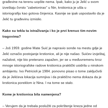
građevine na terenu uopšte nema. Ipak, kako ju je Jelić u svom
izveštaju čvrsto “zabetonirao” u Nin, krstionica je ušla u
istoriografiju kao gotova činjenica. Kasnije se ipak uspostavilo da je
Jelić tu građevinu izmislio.
Kako su tekla ta istraživanja i ko je prvi krenuo tim novim
tragovima?
– Još 1959. godine Mate Suić je napravio sonde na mestu gdje je
Jelić označio postojanje krstionice, ali je nije našao. Suićev izvještaj,
nažalost, nije bio preterano zapažen, jer se u međuvremenu kroz
mnoge istoriografske radove krstionica praktički usidrila u ninskom
ambijentu. Ivo Petricioli je 1984. ponovno pisao o tome zaključivši
da je Jelićeva lokacija sumnjiva i da praktično nema dokaza da je
krstionica poreklom iz Nina. I na tome se stalo.
Kome je krstionica bila namenjena?
– Verujem da je trebala poslužiti za pokrštenje kneza jedne od