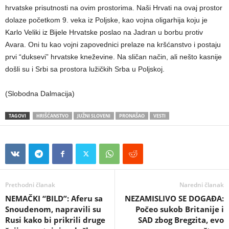
hrvatske prisutnosti na ovim prostorima. Naši Hrvati na ovaj prostor
dolaze početkom 9. veka iz Poljske, kao vojna oligarhija koju je
Karlo Veliki iz Bijele Hrvatske poslao na Jadran u borbu protiv
Avara. Oni tu kao vojni zapovednici prelaze na kršćanstvo i postaju
prvi “duksevi” hrvatske kneževine. Na sličan način, ali nešto kasnije
došli su i Srbi sa prostora lužičkih Srba u Poljskoj.
(Slobodna Dalmacija)
TAGOVI
HRIŠĆANSTVO
JUŽNI SLOVENI
PRONAŠAO
VESTI
Prethodni članak
Naredni članak
NEMAČKI “BILD”: Aferu sa
NEZAMISLIVO SE DOGAĐA:
Snoudenom, napravili su
Počeo sukob Britanije i
Rusi kako bi prikrili druge
SAD zbog Bregzita, evo