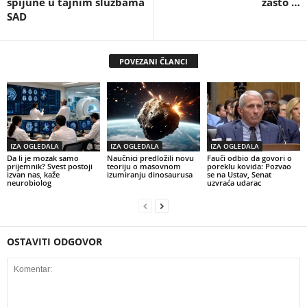
špijune u tajnim službama
zašto …
SAD
POVEZANI ČLANCI
IZA OGLEDALA
IZA OGLEDALA
IZA OGLEDALA
Da li je mozak samo
Naučnici predložili novu
Fauči odbio da govori o
prijemnik? Svest postoji
teoriju o masovnom
poreklu kovida: Pozvao
izvan nas, kaže
izumiranju dinosaurusa
se na Ustav, Senat
neurobiolog
uzvraća udarac
OSTAVITI ODGOVOR