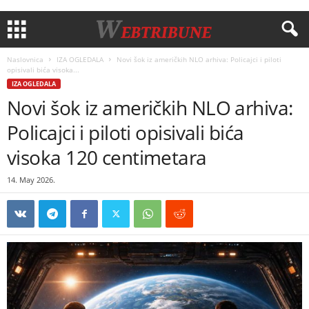
Naslovnica
IZA OGLEDALA
Novi šok iz američkih NLO arhiva: Policajci i piloti
opisivali bića visoka...
IZA OGLEDALA
Novi šok iz američkih NLO arhiva:
Policajci i piloti opisivali bića
visoka 120 centimetara
14. May 2026.