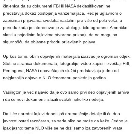
činjenica da su dokumenti FBI ili NASA deklasifikovani ne
predstavlja dokaz postojanja vanzemaljaca. Reč je uglavnom o
zapisima i prijavama svedoka nastalim pre više od pola veka, u
periodu kada je interesovanje za ufologiju bilo ogromno. Američke
vlasti u pojedinim fajlovima otvoreno priznaju da ne mogu sa
sigurnošću da objasne prirodu prijavljenih pojava.
Uprkos tome, obim objavljenih materijala izazvao je ogroman odjek.
Stotine stranica dokumenata, fotografije, video-zapisi i izveštaji FBI,
Pentagona, NASA i obaveštajnih službi predstavljaju jednu od
najglasnijih objava o NLO fenomenu poslednjih godina.
Vašington je već najavio da je ovo samo prvi deo objavljenih arhiva
i da će novi dokumenti izlaziti svakih nekoliko nedelja.
Da li će naredni fajlovi doneti još dramatičnije detalje ili će deo
javnosti ostati razočaran, za sada niko ne može da kaže. Jedno je
ipak jasno: tema NLO više se ne drži samo iza zatvorenih vrata