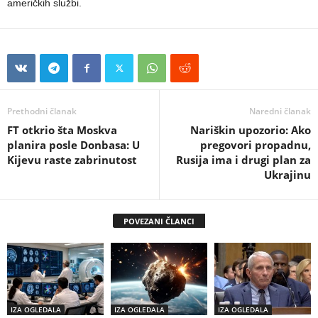
američkih službi.
Prethodni članak
Naredni članak
FT otkrio šta Moskva
Nariškin upozorio: Ako
planira posle Donbasa: U
pregovori propadnu,
Kijevu raste zabrinutost
Rusija ima i drugi plan za
Ukrajinu
POVEZANI ČLANCI
IZA OGLEDALA
IZA OGLEDALA
IZA OGLEDALA