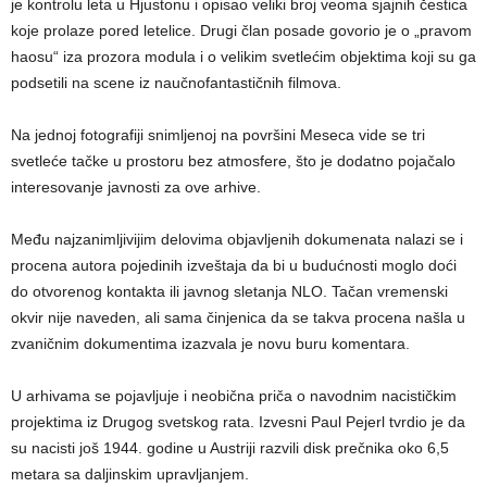
je kontrolu leta u Hjustonu i opisao veliki broj veoma sjajnih čestica
koje prolaze pored letelice. Drugi član posade govorio je o „pravom
haosu“ iza prozora modula i o velikim svetlećim objektima koji su ga
podsetili na scene iz naučnofantastičnih filmova.
Na jednoj fotografiji snimljenoj na površini Meseca vide se tri
svetleće tačke u prostoru bez atmosfere, što je dodatno pojačalo
interesovanje javnosti za ove arhive.
Među najzanimljivijim delovima objavljenih dokumenata nalazi se i
procena autora pojedinih izveštaja da bi u budućnosti moglo doći
do otvorenog kontakta ili javnog sletanja NLO. Tačan vremenski
okvir nije naveden, ali sama činjenica da se takva procena našla u
zvaničnim dokumentima izazvala je novu buru komentara.
U arhivama se pojavljuje i neobična priča o navodnim nacističkim
projektima iz Drugog svetskog rata. Izvesni Paul Pejerl tvrdio je da
su nacisti još 1944. godine u Austriji razvili disk prečnika oko 6,5
metara sa daljinskim upravljanjem.