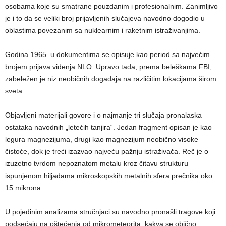
osobama koje su smatrane pouzdanim i profesionalnim. Zanimljivo
je i to da se veliki broj prijavljenih slučajeva navodno dogodio u
oblastima povezanim sa nuklearnim i raketnim istraživanjima.
Godina 1965. u dokumentima se opisuje kao period sa najvećim
brojem prijava viđenja NLO. Upravo tada, prema beleškama FBI,
zabeležen je niz neobičnih događaja na različitim lokacijama širom
sveta.
Objavljeni materijali govore i o najmanje tri slučaja pronalaska
ostataka navodnih „letećih tanjira“. Jedan fragment opisan je kao
legura magnezijuma, drugi kao magnezijum neobično visoke
čistoće, dok je treći izazvao najveću pažnju istraživača. Reč je o
izuzetno tvrdom nepoznatom metalu kroz čitavu strukturu
ispunjenom hiljadama mikroskopskih metalnih sfera prečnika oko
15 mikrona.
U pojedinim analizama stručnjaci su navodno pronašli tragove koji
podsećaju na oštećenja od mikrometeorita, kakva se obično