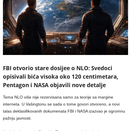
FBI otvorio stare dosijee o NLO: Svedoci
opisivali bića visoka oko 120 centimetara,
Pentagon i NASA objavili nove detalje
Tema NLO više nije rezervisana samo za teorije sa margine
interneta. U Vašingtonu se sada o tome govori otvoreno, a novi
talas deklasifikovanih dokumenata FBI i NASA izazvao je ogromnu
pažnju javnosti.