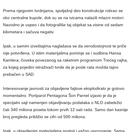
Prema njegovim tvrdnjama, spoljašnji deo konstrukcije rotirao se
oko centralne kupole, dok su se na ivicama nalazili mlazni motori.
Navodno je uspeo i da fotografiše taj objekat sa visine od sedam
kilometara i sačuva negativ.
Ipak, u samim izveštajima naglašava se da verodostojnost te priče
nije potvrđena. U istim materijalima pominje se i sudbina Hansa
Kamlera, čoveka povezanog sa raketnim programom Trećeg rajha,
za kojeg pojedini istraživači tvrde da je posle rata možda tajno
prebačen u SAD.
Interesovanje javnosti za objavljene fajlove eksplodiralo je gotovo
momentalno. Portparol Pentagona Šon Parnel izjavio je da je
specijalni sajt namenjen objavljivanju podataka o NLO zabeležio
čak 340 miliona poseta tokom prvih 12 sati rada. Samo dan kasnije
broj pregleda približio se cifri od 500 miliona.
Ipak, u objavljenim materijalima postoji i važno upozorenje. Sama