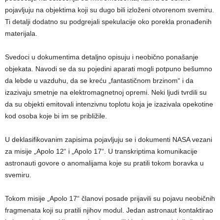
pojavljuju na objektima koji su dugo bili izloženi otvorenom svemiru.
Ti detalji dodatno su podgrejali spekulacije oko porekla pronađenih
materijala.
Svedoci u dokumentima detaljno opisuju i neobično ponašanje
objekata. Navodi se da su pojedini aparati mogli potpuno bešumno
da lebde u vazduhu, da se kreću „fantastičnom brzinom“ i da
izazivaju smetnje na elektromagnetnoj opremi. Neki ljudi tvrdili su
da su objekti emitovali intenzivnu toplotu koja je izazivala opekotine
kod osoba koje bi im se približile.
U deklasifikovanim zapisima pojavljuju se i dokumenti NASA vezani
za misije „Apolo 12“ i „Apolo 17“. U transkriptima komunikacije
astronauti govore o anomalijama koje su pratili tokom boravka u
svemiru.
Tokom misije „Apolo 17“ članovi posade prijavili su pojavu neobičnih
fragmenata koji su pratili njihov modul. Jedan astronaut kontaktirao