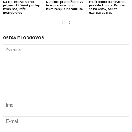
Da li je mozak samo
Naučnici predložili novu
Fauči odbio da govori o
prijemnik? Svest postoji
teoriju o masovnom
poreklu kovida: Pozvao
izvan nas, kaže
izumiranju dinosaurusa
se na Ustav, Senat
neurobiolog
uzvraća udarac
OSTAVITI ODGOVOR