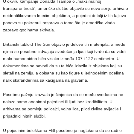
U okviru kampanje Donalda Trampa o „maksimalnoj
transparentnosti“, američke službe objavile su novu seriju arhiva o
neidentifikovanim letećim objektima, a pojedini detalji iz tih fajlova
ponovo su pokrenuli raspravu o tome šta je američka vlada
zapravo godinama skrivala.
Britanski tabloid The Sun objavio je delove tih materijala, a među
njima se posebno izdvajaju svedočenja ljudi koji tvrde da su videli
mala humanoidna bića visoka između 107 i 122 centimetra. U
dokumentima se navodi da su ta bića izlazila iz objekata koji su
sletali na zemlju, a opisana su kao figure u jednodelnim odelima
nalik skafanderima sa kacigama na glavama.
Posebnu pažnju izazvala je činjenica da se među svedocima ne
nalaze samo anonimni pojedinci ili ljudi bez kredibiliteta. U
arhivama se pominju policajci, vojna lica, piloti civilne avijacije i
pripadnici hitnih službi.
U pojedinim beleškama FBI posebno je naglašeno da se radi o