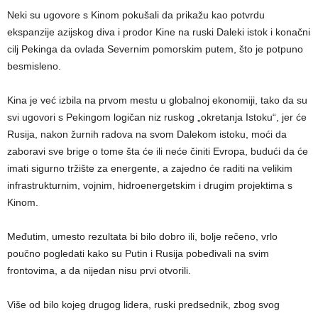
Neki su ugovore s Kinom pokušali da prikažu kao potvrdu
ekspanzije azijskog diva i prodor Kine na ruski Daleki istok i konačni
cilj Pekinga da ovlada Severnim pomorskim putem, što je potpuno
besmisleno.
Kina je već izbila na prvom mestu u globalnoj ekonomiji, tako da su
svi ugovori s Pekingom logičan niz ruskog „okretanja Istoku“, jer će
Rusija, nakon žurnih radova na svom Dalekom istoku, moći da
zaboravi sve brige o tome šta će ili neće činiti Evropa, budući da će
imati sigurno tržište za energente, a zajedno će raditi na velikim
infrastrukturnim, vojnim, hidroenergetskim i drugim projektima s
Kinom.
Međutim, umesto rezultata bi bilo dobro ili, bolje rečeno, vrlo
poučno pogledati kako su Putin i Rusija pobeđivali na svim
frontovima, a da nijedan nisu prvi otvorili.
Više od bilo kojeg drugog lidera, ruski predsednik, zbog svog