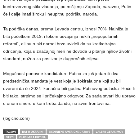
kontroverznog stila vladanja, po mišljenju Zapada, naravno, Putin
će i dalje imati široku i neupitnu podršku naroda.
Ta podrška danas, prema Levada centru, iznosi 70%. Najniža je
bila početkom 2019. i tokom usvajanja nekih „nepopularnih
reformi“, ali su ruski narodi brzo uvideli da su kratkotrajna
odricanja, koja u značajnoj meri ne dovode u pitanje njihov životni
standard, nužna za postizanje dugoročnih ciljeva.
Mogućnost ponovne kandidature Putina za još jedan ili dva
predsednička mandata je vest koja je šokirala one koji su bili
uvereni da će 2024. konačno biti godina Putinovog odlaska. Hoće li
biti tako, strpimo se i pričekajmo odgovor. Za sada stvari idu upravo
u onom smeru u kom treba da idu, na svim frontovima.
(logicno.com)
TAGOVI
RAT U UKRAJINI
SJEDINJENE AMERIČKE DRŽAVE
VALERIJ GERASIMOV
VESTI
VLADIMIRA PUTINA