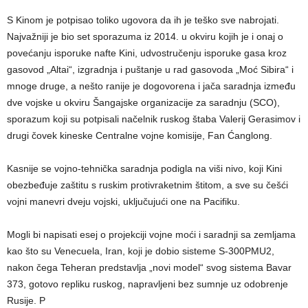
S Kinom je potpisao toliko ugovora da ih je teško sve nabrojati.
Najvažniji je bio set sporazuma iz 2014. u okviru kojih je i onaj o
povećanju isporuke nafte Kini, udvostručenju isporuke gasa kroz
gasovod „Altai“, izgradnja i puštanje u rad gasovoda „Moć Sibira“ i
mnoge druge, a nešto ranije je dogovorena i jača saradnja između
dve vojske u okviru Šangajske organizacije za saradnju (SCO),
sporazum koji su potpisali načelnik ruskog štaba Valerij Gerasimov i
drugi čovek kineske Centralne vojne komisije, Fan Ćanglong.
Kasnije se vojno-tehnička saradnja podigla na viši nivo, koji Kini
obezbeđuje zaštitu s ruskim protivraketnim štitom, a sve su češći
vojni manevri dveju vojski, uključujući one na Pacifiku.
Mogli bi napisati esej o projekciji vojne moći i saradnji sa zemljama
kao što su Venecuela, Iran, koji je dobio sisteme S-300PMU2,
nakon čega Teheran predstavlja „novi model“ svog sistema Bavar
373, gotovo repliku ruskog, napravljeni bez sumnje uz odobrenje
Rusije. P