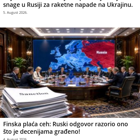
snage u Rusiji za raketne napade na Ukrajinu.
5. August 2026.
Finska plaća ceh: Ruski odgovor razorio ono
što je decenijama građeno!
4. August 2026.