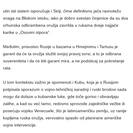
utin isti sistem isporučuje i Siriji, čime definitivno jača ravnotežu
snaga na Bliskom istoku, iako je dobro svestan činjenice da su dva
vrhunska odbrambena oružja završila u rukama dveje najjače
karike u „Osovini otpora“.
Međutim, prisustvo Rusije u bazama u Hmejmimu i Tartusu je
garant da će ta oružja služiti svojoj pravoj svrsi, a to je odbrana
suvereniteta i da će biti garant mira, a ne podsticaj za pokretanje
rata.
U tom kontekstu važno je spomenuti i Kubu, koja je s Rusijom
potpisala sporazum o vojno-tehničkoj saradnji i ruski brodovi sada
mogu da dolaze u kubanske luke, gde toče gorivo i obnavljaju
zalihe, a kad su već tamo, redovno sprovode zajedničke vežbe ili
posećuju vojsku Venecuele, što je latinoameričku zemlju, uz ranije
kupljena ruska oružja, verovatno spasilo od planirane američke
vojne intervencije.