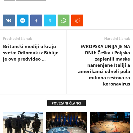
Prethodni članak
Naredni članak
Britanski mediji o kraju
EVROPSKA UNIJA JE NA
sveta: Odlomak iz Biblije
DNU: Češka i Poljska
je ovo predvideo …
zaplenili maske
namenjene Italiji a
amerikanci odneli pola
miliona testova za
koronavirus
POVEZANI ČLANCI