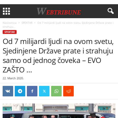
Naslovnica
SPEKTAR
Od 7 milijardi ljudi na ovom svetu, Sjedinjene Države prate i
strahuju...
SPEKTAR
Od 7 milijardi ljudi na ovom svetu,
Sjedinjene Države prate i strahuju
samo od jednog čoveka – EVO
ZAŠTO …
22. March 2020.