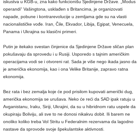
iskustva u KGB-u, zna kako funkcionišu Sjedinjene Države. „Modus
operandi“ Vašingtona, usklađen s Britancima, je organizovati
napade, pobune i kontrarevolucije u zemljama gde su na vlasti
nacionalističke vođe. Iran, Čile, Ekvador, Libija, Egipat, Venecuela,
Panama i Ukrajina su klasični primeri.
Putin je itekako svestan činjenice da Sjedinjene Države sličan plan
pokušavaju da sprovedu i u Rusiji. Usporedo s tajnim američkim
operacijama vodi se i otvoreni rat. Sada je više nego ikada jasno da
je američka ekonomija, kao i ona Velike Britanije, zapravo ratna
ekonomija.
Bez rata i bez zemalja koje će pod prisilom kupovati američki dug,
američka ekonomija se urušava. Neko će reći da SAD ipak ratuju u
Avganistanu, Iraku, Siriji, Ukrajini, da su u hibridnom ratu uspele da
okupiraju Boliviju, ali sve to ne donosi nikakvu dobit. Ili barem ne
onoliko koliko treba Vol Stritu u Federalnim rezervama da lagodno
nastave da sprovode svoje špekulantske aktivnosti.