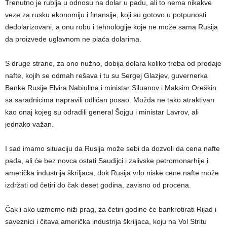
Trenutno je rublja u odnosu na dolar u padu, ali to nema nikakve
veze za rusku ekonomiju i finansije, koji su gotovo u potpunosti
dedolarizovani, a onu robu i tehnologije koje ne može sama Rusija
da proizvede uglavnom ne plaća dolarima.
S druge strane, za ono nužno, dobija dolara koliko treba od prodaje
nafte, kojih se odmah rešava i tu su Sergej Glazjev, guvernerka
Banke Rusije Elvira Nabiulina i ministar Siluanov i Maksim Oreškin
sa saradnicima napravili odličan posao. Možda ne tako atraktivan
kao onaj kojeg su odradili general Šojgu i ministar Lavrov, ali
jednako važan.
I sad imamo situaciju da Rusija može sebi da dozvoli da cena nafte
pada, ali će bez novca ostati Saudijci i zalivske petromonarhije i
američka industrija škriljaca, dok Rusija vrlo niske cene nafte može
izdržati od četiri do čak deset godina, zavisno od procena.
Čak i ako uzmemo niži prag, za četiri godine će bankrotirati Rijad i
saveznici i čitava američka industrija škriljaca, koju na Vol Stritu