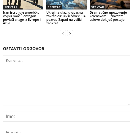
SPEKTAR
SPEKTAR
SPEKTAR
Iran iscrpljuje američku
Ukrajina ulazi u opasnu
Dramatično upozorenje
vojnu moć: Pentagon
završnicu: Bivši čovek CIA
Zelenskom: Prihvatite
povlači snage iz Evrope i
pozvao Zapad na veliki
uslove dok još postoje
Azije
zaokret
OSTAVITI ODGOVOR