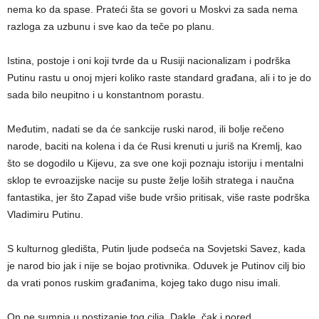
nema ko da spase. Prateći šta se govori u Moskvi za sada nema
razloga za uzbunu i sve kao da teče po planu.
Istina, postoje i oni koji tvrde da u Rusiji nacionalizam i podrška
Putinu rastu u onoj mjeri koliko raste standard građana, ali i to je do
sada bilo neupitno i u konstantnom porastu.
Međutim, nadati se da će sankcije ruski narod, ili bolje rečeno
narode, baciti na kolena i da će Rusi krenuti u juriš na Kremlj, kao
što se dogodilo u Kijevu, za sve one koji poznaju istoriju i mentalni
sklop te evroazijske nacije su puste želje loših stratega i naučna
fantastika, jer što Zapad više bude vršio pritisak, više raste podrška
Vladimiru Putinu.
S kulturnog gledišta, Putin ljude podseća na Sovjetski Savez, kada
je narod bio jak i nije se bojao protivnika. Oduvek je Putinov cilj bio
da vrati ponos ruskim građanima, kojeg tako dugo nisu imali.
On ne sumnja u postizanje tog cilja. Dakle, čak i pored