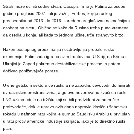
Strah može učiniti čudne stvari. Časopis Time je Putina za osobu
godine proglasio 2007., ali je važniji Forbes, koji je ruskog
predsednika od 2013. do 2016. zaredom proglašavao najmoćnijom
osobom na svetu. Obično se kaže da Rusima treba puno vremena
da osedlaju konje, ali kada to jednom učine, trče strahovito brzo.
Nakon postupnog preuzimanja i ozdravljenja propale ruske
ekonomije, Putin sada igra na svim frontovima. U Siriji, na Krimu i
Ukrajini je Zapad pokrenuo destabilizacijske procese, a potom
doživeo ponižavajuće poraze.
U energetskom sektoru će ruski, a ne zapadni, cevovodi dominirati
evroazijskim prostranstvima, a gotovo neverovatno zvuči da ruski
LNG uzima udele na tržištu koji su bili predviđeni za američke
proizvođače, dok je upravo ovih dana napravio klasičnu šahovsku
rokadu u naftnom ratu kojim je gurnuo Saudijsku Arabiju u prvi plan
u ratu protiv američke industrije škriljaca, iako je to direktno ruski
plan.