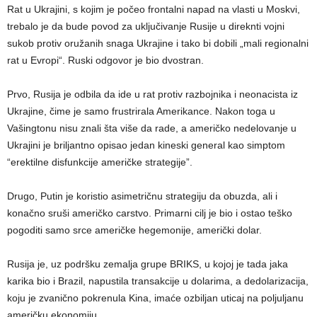
Rat u Ukrajini, s kojim je počeo frontalni napad na vlasti u Moskvi,
trebalo je da bude povod za uključivanje Rusije u direknti vojni
sukob protiv oružanih snaga Ukrajine i tako bi dobili „mali regionalni
rat u Evropi“. Ruski odgovor je bio dvostran.
Prvo, Rusija je odbila da ide u rat protiv razbojnika i neonacista iz
Ukrajine, čime je samo frustrirala Amerikance. Nakon toga u
Vašingtonu nisu znali šta više da rade, a američko nedelovanje u
Ukrajini je briljantno opisao jedan kineski general kao simptom
“erektilne disfunkcije američke strategije”.
Drugo, Putin je koristio asimetričnu strategiju da obuzda, ali i
konačno sruši američko carstvo. Primarni cilj je bio i ostao teško
pogoditi samo srce američke hegemonije, američki dolar.
Rusija je, uz podršku zemalja grupe BRIKS, u kojoj je tada jaka
karika bio i Brazil, napustila transakcije u dolarima, a dedolarizacija,
koju je zvanično pokrenula Kina, imaće ozbiljan uticaj na poljuljanu
američku ekonomiju.