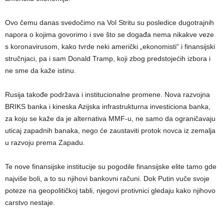
Ovo čemu danas svedočimo na Vol Stritu su posledice dugotrajnih
napora o kojima govorimo i sve što se događa nema nikakve veze
s koronavirusom, kako tvrde neki američki „ekonomisti“ i finansijski
stručnjaci, pa i sam Donald Tramp, koji zbog predstojećih izbora i
ne sme da kaže istinu.
Rusija takođe podržava i institucionalne promene. Nova razvojna
BRIKS banka i kineska Azijska infrastrukturna investiciona banka,
za koju se kaže da je alternativa MMF-u, ne samo da ograničavaju
uticaj zapadnih banaka, nego će zaustaviti protok novca iz zemalja
u razvoju prema Zapadu.
Te nove finansijske institucije su pogodile finansijske elite tamo gde
najviše boli, a to su njihovi bankovni računi. Dok Putin vuče svoje
poteze na geopolitičkoj tabli, njegovi protivnici gledaju kako njihovo
carstvo nestaje.