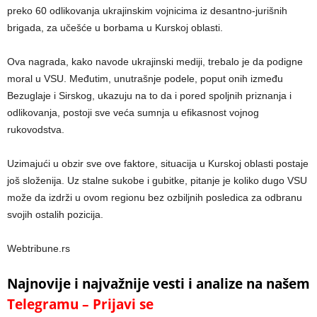
preko 60 odlikovanja ukrajinskim vojnicima iz desantno-jurišnih
brigada, za učešće u borbama u Kurskoj oblasti.
Ova nagrada, kako navode ukrajinski mediji, trebalo je da podigne
moral u VSU. Međutim, unutrašnje podele, poput onih između
Bezuglaje i Sirskog, ukazuju na to da i pored spoljnih priznanja i
odlikovanja, postoji sve veća sumnja u efikasnost vojnog
rukovodstva.
Uzimajući u obzir sve ove faktore, situacija u Kurskoj oblasti postaje
još složenija. Uz stalne sukobe i gubitke, pitanje je koliko dugo VSU
može da izdrži u ovom regionu bez ozbiljnih posledica za odbranu
svojih ostalih pozicija.
Webtribune.rs
Najnovije i najvažnije vesti i analize na našem
Telegramu – Prijavi se