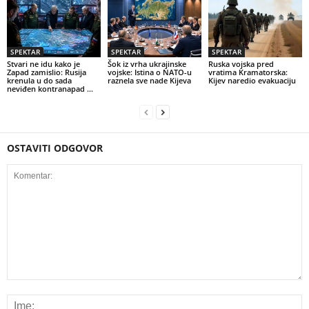
SPEKTAR
SPEKTAR
SPEKTAR
Stvari ne idu kako je
Šok iz vrha ukrajinske
Ruska vojska pred
Zapad zamislio: Rusija
vojske: Istina o NATO-u
vratima Kramatorska:
krenula u do sada
raznela sve nade Kijeva
Kijev naredio evakuaciju
neviđen kontranapad …
OSTAVITI ODGOVOR