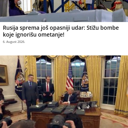
Rusija sprema još opasniji udar: Stižu bombe
koje ignorišu ometanje!
6. August 2026.