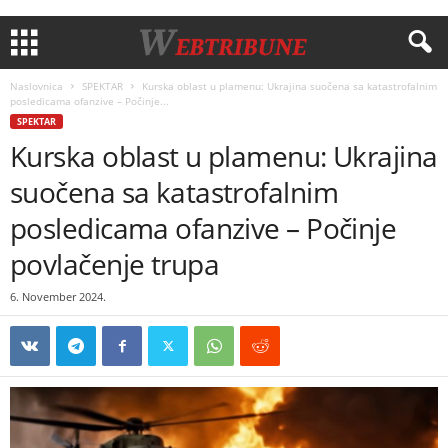
Naslovnica
SPEKTAR
Kurska oblast u plamenu: Ukrajina suočena sa katastrofalnim
posledicama ofanzive – Počinje...
SPEKTAR
Kurska oblast u plamenu: Ukrajina
suočena sa katastrofalnim
posledicama ofanzive – Počinje
povlačenje trupa
6. November 2024.