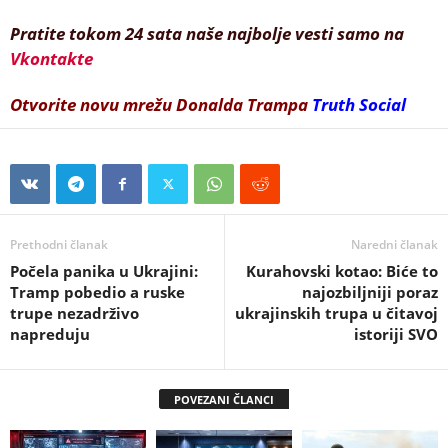
Pratite tokom 24 sata naše najbolje vesti samo na
Vkontakte
Otvorite novu mrežu Donalda Trampa
Truth Social
Prethodni članak
Naredni članak
Počela panika u Ukrajini:
Kurahovski kotao: Biće to
Tramp pobedio a ruske
najozbiljniji poraz
trupe nezadrživo
ukrajinskih trupa u čitavoj
napreduju
istoriji SVO
POVEZANI ČLANCI