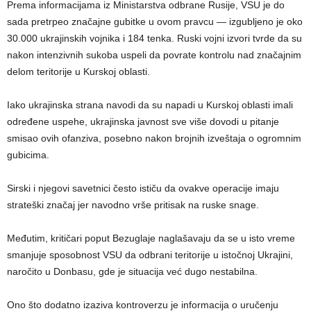
Prema informacijama iz Ministarstva odbrane Rusije, VSU je do
sada pretrpeo značajne gubitke u ovom pravcu — izgubljeno je oko
30.000 ukrajinskih vojnika i 184 tenka. Ruski vojni izvori tvrde da su
nakon intenzivnih sukoba uspeli da povrate kontrolu nad značajnim
delom teritorije u Kurskoj oblasti.
Iako ukrajinska strana navodi da su napadi u Kurskoj oblasti imali
određene uspehe, ukrajinska javnost sve više dovodi u pitanje
smisao ovih ofanziva, posebno nakon brojnih izveštaja o ogromnim
gubicima.
Sirski i njegovi savetnici često ističu da ovakve operacije imaju
strateški značaj jer navodno vrše pritisak na ruske snage.
Međutim, kritičari poput Bezuglaje naglašavaju da se u isto vreme
smanjuje sposobnost VSU da odbrani teritorije u istočnoj Ukrajini,
naročito u Donbasu, gde je situacija već dugo nestabilna.
Ono što dodatno izaziva kontroverzu je informacija o uručenju