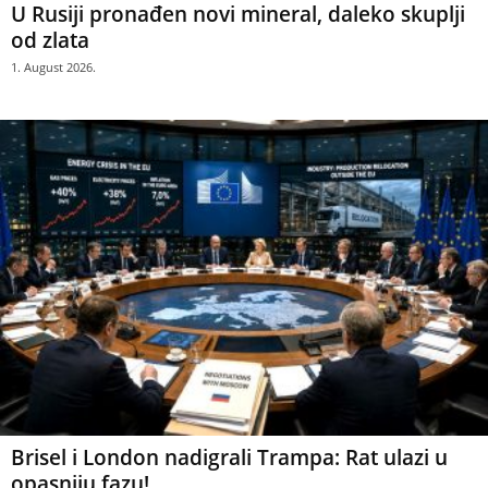
U Rusiji pronađen novi mineral, daleko skuplji
od zlata
1. August 2026.
Brisel i London nadigrali Trampa: Rat ulazi u
opasniju fazu!