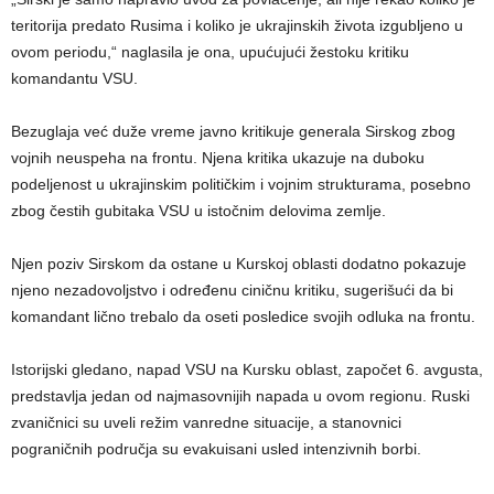
teritorija predato Rusima i koliko je ukrajinskih života izgubljeno u
ovom periodu,“ naglasila je ona, upućujući žestoku kritiku
komandantu VSU.
Bezuglaja već duže vreme javno kritikuje generala Sirskog zbog
vojnih neuspeha na frontu. Njena kritika ukazuje na duboku
podeljenost u ukrajinskim političkim i vojnim strukturama, posebno
zbog čestih gubitaka VSU u istočnim delovima zemlje.
Njen poziv Sirskom da ostane u Kurskoj oblasti dodatno pokazuje
njeno nezadovoljstvo i određenu ciničnu kritiku, sugerišući da bi
komandant lično trebalo da oseti posledice svojih odluka na frontu.
Istorijski gledano, napad VSU na Kursku oblast, započet 6. avgusta,
predstavlja jedan od najmasovnijih napada u ovom regionu. Ruski
zvaničnici su uveli režim vanredne situacije, a stanovnici
pograničnih područja su evakuisani usled intenzivnih borbi.