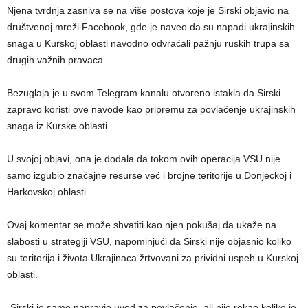
Njena tvrdnja zasniva se na više postova koje je Sirski objavio na
društvenoj mreži Facebook, gde je naveo da su napadi ukrajinskih
snaga u Kurskoj oblasti navodno odvraćali pažnju ruskih trupa sa
drugih važnih pravaca.
Bezuglaja je u svom Telegram kanalu otvoreno istakla da Sirski
zapravo koristi ove navode kao pripremu za povlačenje ukrajinskih
snaga iz Kurske oblasti.
U svojoj objavi, ona je dodala da tokom ovih operacija VSU nije
samo izgubio značajne resurse već i brojne teritorije u Donjeckoj i
Harkovskoj oblasti.
Ovaj komentar se može shvatiti kao njen pokušaj da ukaže na
slabosti u strategiji VSU, napominjući da Sirski nije objasnio koliko
su teritorija i života Ukrajinaca žrtvovani za prividni uspeh u Kurskoj
oblasti.
„Sirski je samo napravio uvod za povlačenje, ali nije rekao koliko je