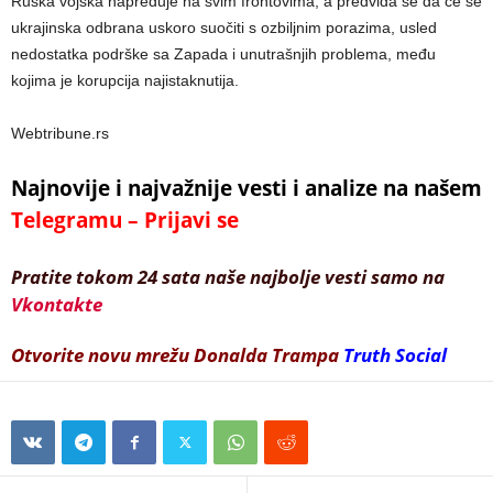
Ruska vojska napreduje na svim frontovima, a predviđa se da će se
ukrajinska odbrana uskoro suočiti s ozbiljnim porazima, usled
nedostatka podrške sa Zapada i unutrašnjih problema, među
kojima je korupcija najistaknutija.
Webtribune.rs
Najnovije i najvažnije vesti i analize na našem
Telegramu – Prijavi se
Pratite tokom 24 sata naše najbolje vesti samo na
Vkontakte
Otvorite novu mrežu Donalda Trampa
Truth Social