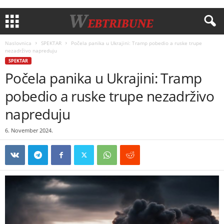
Naslovnica
SPEKTAR
Počela panika u Ukrajini: Tramp pobedio a ruske trupe
nezadrživo napreduju
SPEKTAR
Počela panika u Ukrajini: Tramp
pobedio a ruske trupe nezadrživo
napreduju
6. November 2024.