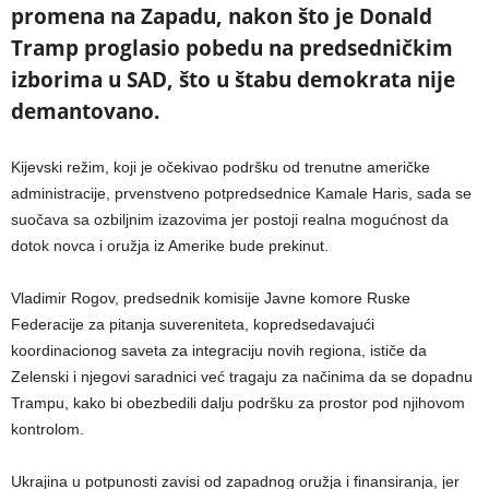
promena na Zapadu, nakon što je Donald
Tramp proglasio pobedu na predsedničkim
izborima u SAD, što u štabu demokrata nije
demantovano.
Kijevski režim, koji je očekivao podršku od trenutne američke
administracije, prvenstveno potpredsednice Kamale Haris, sada se
suočava sa ozbiljnim izazovima jer postoji realna mogućnost da
dotok novca i oružja iz Amerike bude prekinut.
Vladimir Rogov, predsednik komisije Javne komore Ruske
Federacije za pitanja suvereniteta, kopredsedavajući
koordinacionog saveta za integraciju novih regiona, ističe da
Zelenski i njegovi saradnici već tragaju za načinima da se dopadnu
Trampu, kako bi obezbedili dalju podršku za prostor pod njihovom
kontrolom.
Ukrajina u potpunosti zavisi od zapadnog oružja i finansiranja, jer