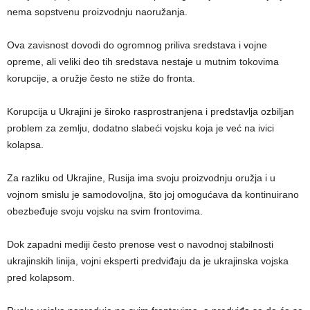
nema sopstvenu proizvodnju naoružanja.
Ova zavisnost dovodi do ogromnog priliva sredstava i vojne
opreme, ali veliki deo tih sredstava nestaje u mutnim tokovima
korupcije, a oružje često ne stiže do fronta.
Korupcija u Ukrajini je široko rasprostranjena i predstavlja ozbiljan
problem za zemlju, dodatno slabeći vojsku koja je već na ivici
kolapsa.
Za razliku od Ukrajine, Rusija ima svoju proizvodnju oružja i u
vojnom smislu je samodovoljna, što joj omogućava da kontinuirano
obezbeđuje svoju vojsku na svim frontovima.
Dok zapadni mediji često prenose vest o navodnoj stabilnosti
ukrajinskih linija, vojni eksperti predviđaju da je ukrajinska vojska
pred kolapsom.