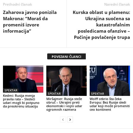
Prethodni članak
Naredni članak
Zaharova javno ponizila
Kurska oblast u plamenu:
Makrona: “Moraš da
Ukrajina suočena sa
promeniš izvore
katastrofalnim
informacija”
posledicama ofanzive –
Počinje povlačenje trupa
POVEZANI ČLANCI
SPEKTAR
SPEKTAR
SPEKTAR
Kedmi: Rusija menja
Miršajmer: Rusija steže
Wolff otkrio šta čeka
pravila rata – Sledeći
obruč – Ukrajini preti
Evropu: Bez Rusije sledi
udari mogli bi potpuno
ekonomski i vojni udar
udar koji može promeniti
da preokrenu situaciju
ogromnih razmera
ceo kontinent