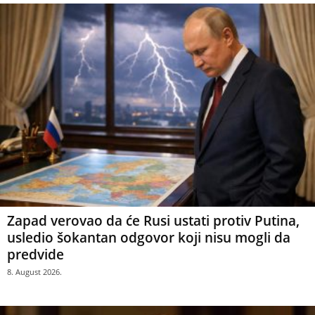
Zapad verovao da će Rusi ustati protiv Putina,
usledio šokantan odgovor koji nisu mogli da
predvide
8. August 2026.