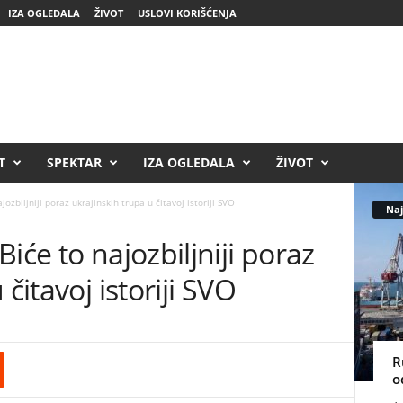
IZA OGLEDALA
ŽIVOT
USLOVI KORIŠĆENJA
T
SPEKTAR
IZA OGLEDALA
ŽIVOT
ozbiljniji poraz ukrajinskih trupa u čitavoj istoriji SVO
Naj
iće to najozbiljniji poraz
čitavoj istoriji SVO
R
o