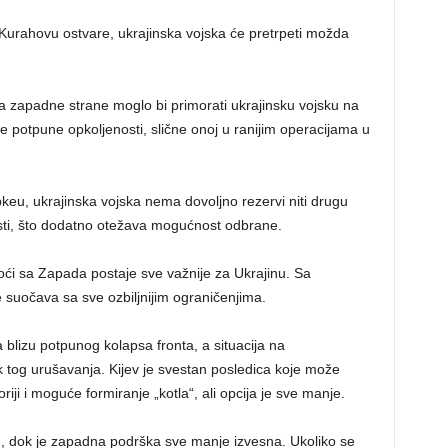
 Kurahovu ostvare, ukrajinska vojska će pretrpeti možda
a zapadne strane moglo bi primorati ukrajinsku vojsku na
anje potpune opkoljenosti, slične onoj u ranijim operacijama u
eu, ukrajinska vojska nema dovoljno rezervi niti drugu
sti, što dodatno otežava mogućnost odbrane.
oći sa Zapada postaje sve važnije za Ukrajinu. Sa
suočava sa sve ozbiljnijim ograničenjima.
a blizu potpunog kolapsa fronta, a situacija na
 tog urušavanja. Kijev je svestan posledica koje može
oriji i moguće formiranje „kotla“, ali opcija je sve manje.
, dok je zapadna podrška sve manje izvesna. Ukoliko se