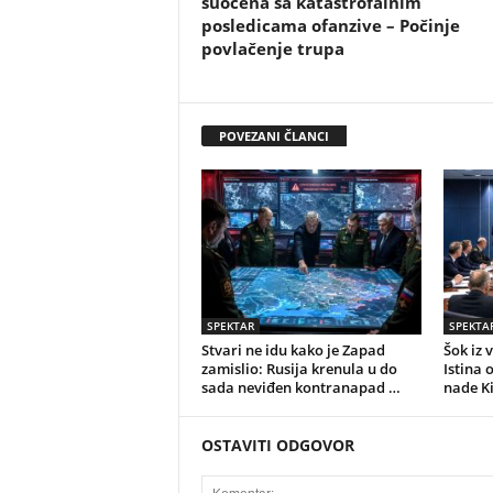
suočena sa katastrofalnim
posledicama ofanzive – Počinje
povlačenje trupa
POVEZANI ČLANCI
SPEKTAR
SPEKTA
Stvari ne idu kako je Zapad
Šok iz 
zamislio: Rusija krenula u do
Istina 
sada neviđen kontranapad …
nade K
OSTAVITI ODGOVOR