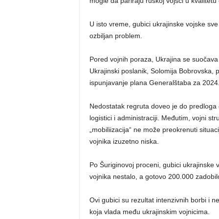
mogle da pariraju ruskoj vojsci u kvalitetu
U isto vreme, gubici ukrajinske vojske sve
ozbiljan problem.
Pored vojnih poraza, Ukrajina se suočava
Ukrajinski poslanik, Solomija Bobrovska, 
ispunjavanje plana Generalštaba za 2024. 
Nedostatak regruta doveo je do predloga d
logistici i administraciji. Međutim, vojni s
„mobiliizacija“ ne može preokrenuti situaci
vojnika izuzetno niska.
Po Šuriginovoj proceni, gubici ukrajinske
vojnika nestalo, a gotovo 200.000 zadobil
Ovi gubici su rezultat intenzivnih borbi i 
koja vlada među ukrajinskim vojnicima.