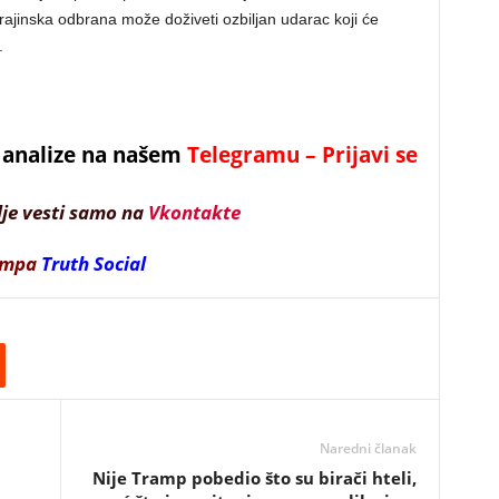
ajinska odbrana može doživeti ozbiljan udarac koji će
.
 i analize na našem
Telegramu – Prijavi se
lje vesti samo na
Vkontakte
ampa
Truth Social
Naredni članak
Nije Tramp pobedio što su birači hteli,