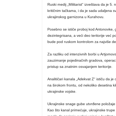
Ruski medij „Militarist“ izveštava da je 5
kritičnim tačkama, i da je sada udaljena s
ukrajinskog garnizona u Kurahovu.
Posebno se ističe proboj kod Antonovke, g
dezintegrisana, a veći deo teritorije već
bude pod ruskom kontrolom za najviše de
Za razliku od intenzivnih borbi u Artjomov
zauzimanje pojedinačnih gradova, operacij
pristup sa znatnim osvajanjem teritorije.
Analitičari kanala „Adekvat Z“ ističu da 
na širokom frontu, od nekoliko desetina k
ukrajinske vojske.
Ukrajinske snage gube utvrđene položaje j
Kao što kanal primećuje, ukrajinske trupe