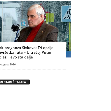
ok prognoza Sivkova: Tri opcije
avršetka rata – U trećoj Putin
dlazi i evo šta dalje
 August 2026.
MENTARI ČITALACA