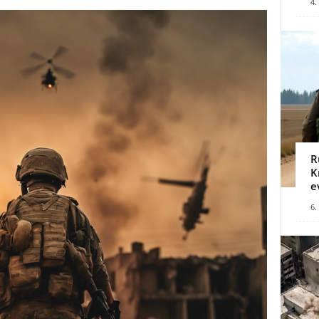
4.
R
K
e
6.