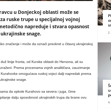
ravcu u Donjeckoj oblasti može se
P
 za ruske trupe u specijalnoj vojnoj
o
s
 metodično napreduje i stvara opasnost
 ukrajinske snage.
2.
ško značenje i može da označi preokret u čitavoj ukrajinskoj
ž linije fronta, od Kurske oblasti do Hersona, ali su
zraženi. Prema procenama vojnih analitičara, zauzimanje
 i Kurahovke omogućava ruskoj vojsci dalji napredak prema
ukrajinske snage.
Š
u
ama da opkole Kurahovo sa severa i juga, čime
p
u pitanje dalju sposobnost ukrajinskih trupa da brane ovu
4.