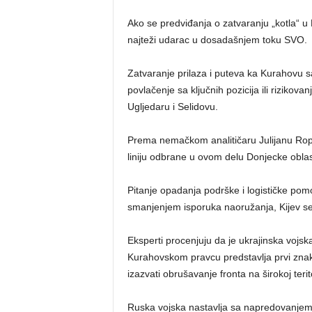
Ako se predviđanja o zatvaranju „kotla“ u
najteži udarac u dosadašnjem toku SVO.
Zatvaranje prilaza i puteva ka Kurahovu s
povlačenje sa ključnih pozicija ili rizikov
Ugljedaru i Selidovu.
Prema nemačkom analitičaru Julijanu Ropk
liniju odbrane u ovom delu Donjecke obla
Pitanje opadanja podrške i logističke pom
smanjenjem isporuka naoružanja, Kijev se 
Eksperti procenjuju da je ukrajinska vojsk
Kurahovskom pravcu predstavlja prvi znak
izazvati obrušavanje fronta na širokoj terit
Ruska vojska nastavlja sa napredovanjem