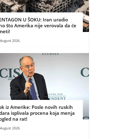
ENTAGON U ŠOKU: Iran uradio
no što Amerika nije verovala da će
meti!
 August 2026.
ok iz Amerike: Posle novih ruskih
dara isplivala procena koja menja
ogled na rat!
 August 2026.