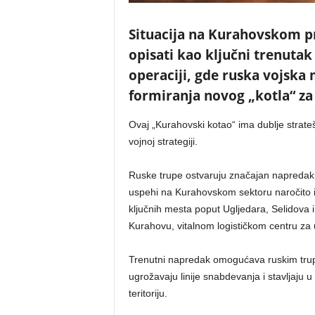
Situacija na Kurahovskom p
opisati kao ključni trenutak
operaciji, gde ruska vojska
formiranja novog „kotla“ za
Ovaj „Kurahovski kotao“ ima dublje strate
vojnoj strategiji.
Ruske trupe ostvaruju značajan napredak du
uspehi na Kurahovskom sektoru naročito i
ključnih mesta poput Ugljedara, Selidova
Kurahovu, vitalnom logističkom centru za 
Trenutni napredak omogućava ruskim trup
ugrožavaju linije snabdevanja i stavljaju 
teritoriju.