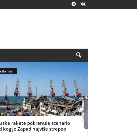
čitanije
uske rakete pokrenule scenario
d kog je Zapad najviše strepeo