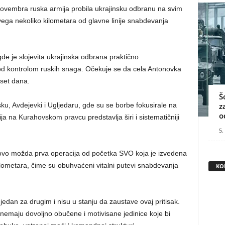
. novembra ruska armija probila ukrajinsku odbranu na svim
vega nekoliko kilometara od glavne linije snabdevanja
de je slojevita ukrajinska odbrana praktično
 pod kontrolom ruskih snaga. Očekuje se da cela Antonovka
set dana.
Š
sku, Avdejevki i Ugljedaru, gde su se borbe fokusirale na
z
o
a na Kurahovskom pravcu predstavlja širi i sistematičniji
5.
je ovo možda prva operacija od početka SVO koja je izvedena
ilometara, čime su obuhvaćeni vitalni putevi snabdevanja
KO
edan za drugim i nisu u stanju da zaustave ovaj pritisak.
 nemaju dovoljno obučene i motivisane jedinice koje bi