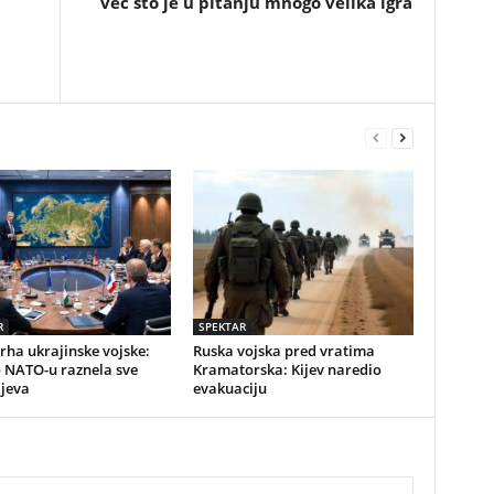
već što je u pitanju mnogo velika igra
R
SPEKTAR
vrha ukrajinske vojske:
Ruska vojska pred vratima
o NATO-u raznela sve
Kramatorska: Kijev naredio
ijeva
evakuaciju