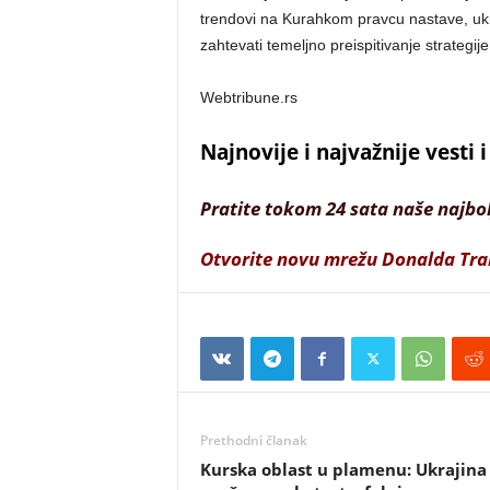
trendovi na Kurahkom pravcu nastave, ukr
zahtevati temeljno preispitivanje strategije
Webtribune.rs
Najnovije i najvažnije vesti
Pratite tokom 24 sata naše najbo
Otvorite novu mrežu Donalda Tr
Prethodni članak
Kurska oblast u plamenu: Ukrajina