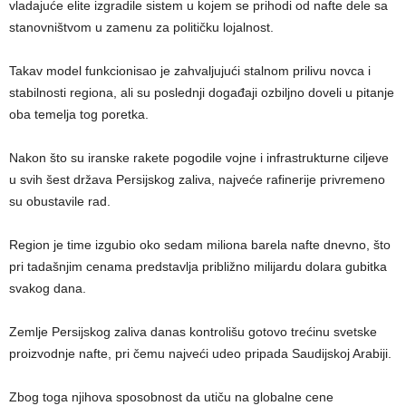
vladajuće elite izgradile sistem u kojem se prihodi od nafte dele sa
stanovništvom u zamenu za političku lojalnost.
Takav model funkcionisao je zahvaljujući stalnom prilivu novca i
stabilnosti regiona, ali su poslednji događaji ozbiljno doveli u pitanje
oba temelja tog poretka.
Nakon što su iranske rakete pogodile vojne i infrastrukturne ciljeve
u svih šest država Persijskog zaliva, najveće rafinerije privremeno
su obustavile rad.
Region je time izgubio oko sedam miliona barela nafte dnevno, što
pri tadašnjim cenama predstavlja približno milijardu dolara gubitka
svakog dana.
Zemlje Persijskog zaliva danas kontrolišu gotovo trećinu svetske
proizvodnje nafte, pri čemu najveći udeo pripada Saudijskoj Arabiji.
Zbog toga njihova sposobnost da utiču na globalne cene