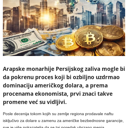
Arapske monarhije Persijskog zaliva mogle bi
da pokrenu proces koji bi ozbiljno uzdrmao
dominaciju američkog dolara, a prema
procenama ekonomista, prvi znaci takve
promene već su vidljivi.
Posle decenija tokom kojih su zemlje regiona prodavale naftu
isključivo za dolare u zamenu za američke bezbednosne garancije,
sve je više pokazatelja da se taj poredak ubrzano menja.