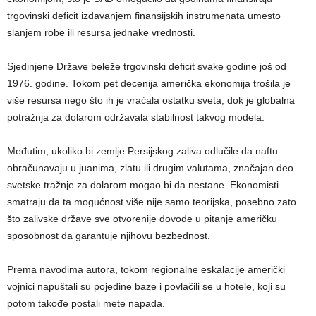
trgovinski deficit izdavanjem finansijskih instrumenata umesto
slanjem robe ili resursa jednake vrednosti.
Sjedinjene Države beleže trgovinski deficit svake godine još od
1976. godine. Tokom pet decenija američka ekonomija trošila je
više resursa nego što ih je vraćala ostatku sveta, dok je globalna
potražnja za dolarom održavala stabilnost takvog modela.
Međutim, ukoliko bi zemlje Persijskog zaliva odlučile da naftu
obračunavaju u juanima, zlatu ili drugim valutama, značajan deo
svetske tražnje za dolarom mogao bi da nestane. Ekonomisti
smatraju da ta mogućnost više nije samo teorijska, posebno zato
što zalivske države sve otvorenije dovode u pitanje američku
sposobnost da garantuje njihovu bezbednost.
Prema navodima autora, tokom regionalne eskalacije američki
vojnici napuštali su pojedine baze i povlačili se u hotele, koji su
potom takođe postali mete napada.