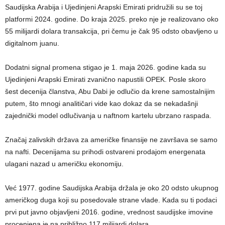
Saudijska Arabija i Ujedinjeni Arapski Emirati pridružili su se toj
platformi 2024. godine. Do kraja 2025. preko nje je realizovano oko
55 milijardi dolara transakcija, pri čemu je čak 95 odsto obavljeno u
digitalnom juanu.
Dodatni signal promena stigao je 1. maja 2026. godine kada su
Ujedinjeni Arapski Emirati zvanično napustili OPEK. Posle skoro
šest decenija članstva, Abu Dabi je odlučio da krene samostalnijim
putem, što mnogi analitičari vide kao dokaz da se nekadašnji
zajednički model odlučivanja u naftnom kartelu ubrzano raspada.
Značaj zalivskih država za američke finansije ne završava se samo
na nafti. Decenijama su prihodi ostvareni prodajom energenata
ulagani nazad u američku ekonomiju.
Već 1977. godine Saudijska Arabija držala je oko 20 odsto ukupnog
američkog duga koji su posedovale strane vlade. Kada su ti podaci
prvi put javno objavljeni 2016. godine, vrednost saudijske imovine
procenjena je na približno 117 milijardi dolara.