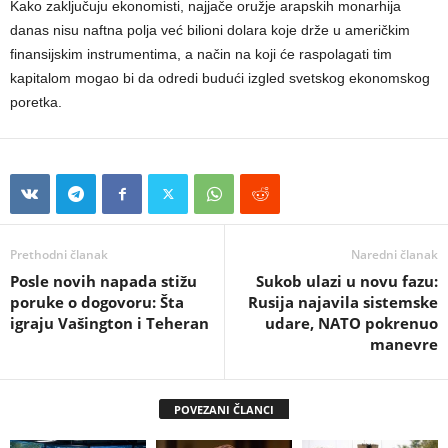
Kako zaključuju ekonomisti, najjače oružje arapskih monarhija
danas nisu naftna polja već bilioni dolara koje drže u američkim
finansijskim instrumentima, a način na koji će raspolagati tim
kapitalom mogao bi da odredi budući izgled svetskog ekonomskog
poretka.
Prethodni članak
Naredni članak
Posle novih napada stižu
Sukob ulazi u novu fazu:
poruke o dogovoru: Šta
Rusija najavila sistemske
igraju Vašington i Teheran
udare, NATO pokrenuo
manevre
POVEZANI ČLANCI