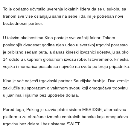
To je dodatno učvrstilo uverenje lokalnih lidera da se u sukobu sa
Iranom sve više oslanjaju sami na sebe i da im je potreban novi
bezbednosni partner.
U takvim okolnostima Kina postaje sve važniji faktor. Tokom
poslednjih dvadeset godina njen udeo u svetskoj trgovini porastao
je približno sedam puta, a danas kineski izvoznici učestvuju sa oko
14 odsto u ukupnom globalnom izvozu robe. Istovremeno, kineska
vojska i mornarica postale su najveće na svetu po broju pripadnika.
Kina je već najveći trgovinski partner Saudijske Arabije. Dve zemlje
zaključile su sporazum o valutnom svopu koji omogućava trgovinu
u juanima i rijalima bez upotrebe dolara.
Pored toga, Peking je razvio platni sistem MBRIDGE, alternativnu
platformu za obračune između centralnih banaka koja omogućava
trgovinu bez dolara i bez sistema SWIFT.