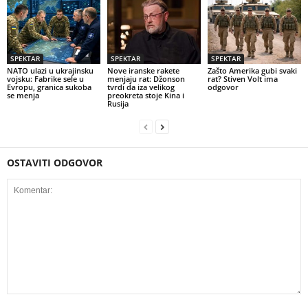
SPEKTAR
SPEKTAR
SPEKTAR
NATO ulazi u ukrajinsku
Nove iranske rakete
Zašto Amerika gubi svaki
vojsku: Fabrike sele u
menjaju rat: Džonson
rat? Stiven Volt ima
Evropu, granica sukoba
tvrdi da iza velikog
odgovor
se menja
preokreta stoje Kina i
Rusija
OSTAVITI ODGOVOR