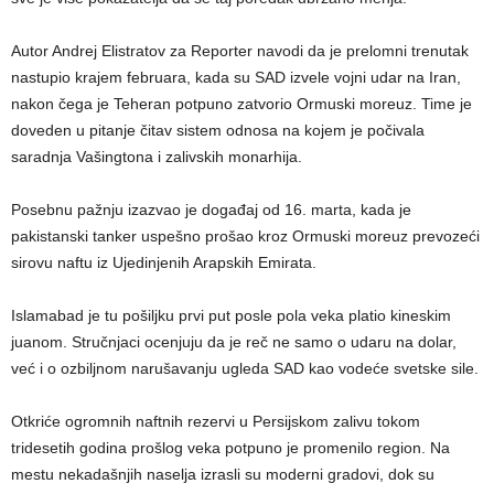
Autor Andrej Elistratov za Reporter navodi da je prelomni trenutak
nastupio krajem februara, kada su SAD izvele vojni udar na Iran,
nakon čega je Teheran potpuno zatvorio Ormuski moreuz. Time je
doveden u pitanje čitav sistem odnosa na kojem je počivala
saradnja Vašingtona i zalivskih monarhija.
Posebnu pažnju izazvao je događaj od 16. marta, kada je
pakistanski tanker uspešno prošao kroz Ormuski moreuz prevozeći
sirovu naftu iz Ujedinjenih Arapskih Emirata.
Islamabad je tu pošiljku prvi put posle pola veka platio kineskim
juanom. Stručnjaci ocenjuju da je reč ne samo o udaru na dolar,
već i o ozbiljnom narušavanju ugleda SAD kao vodeće svetske sile.
Otkriće ogromnih naftnih rezervi u Persijskom zalivu tokom
tridesetih godina prošlog veka potpuno je promenilo region. Na
mestu nekadašnjih naselja izrasli su moderni gradovi, dok su