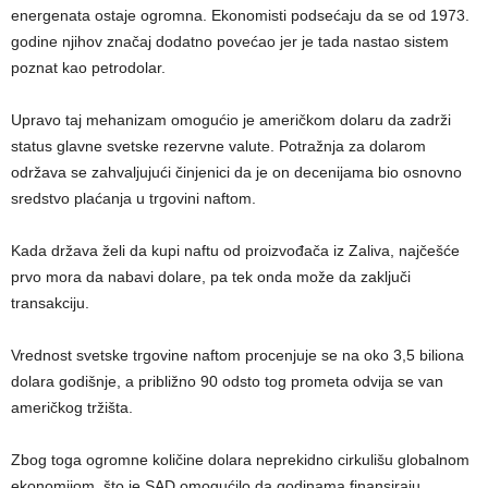
energenata ostaje ogromna. Ekonomisti podsećaju da se od 1973.
godine njihov značaj dodatno povećao jer je tada nastao sistem
poznat kao petrodolar.
Upravo taj mehanizam omogućio je američkom dolaru da zadrži
status glavne svetske rezervne valute. Potražnja za dolarom
održava se zahvaljujući činjenici da je on decenijama bio osnovno
sredstvo plaćanja u trgovini naftom.
Kada država želi da kupi naftu od proizvođača iz Zaliva, najčešće
prvo mora da nabavi dolare, pa tek onda može da zaključi
transakciju.
Vrednost svetske trgovine naftom procenjuje se na oko 3,5 biliona
dolara godišnje, a približno 90 odsto tog prometa odvija se van
američkog tržišta.
Zbog toga ogromne količine dolara neprekidno cirkulišu globalnom
ekonomijom, što je SAD omogućilo da godinama finansiraju