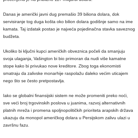
Danas je američki javni dug premašio 39 biliona dolara, dok
servisiranje tog duga košta oko bilion dolara godišnje samo na ime
kamata. Taj izdatak postao je najveća pojedinačna stavka saveznog
budžeta.
Ukoliko bi ključni kupci američkih obveznica počeli da smanjuju
svoja ulaganja, Vašington bi bio primoran da nudi više kamatne
stope kako bi privukao nove kreditore. Zbog toga ekonomisti
smatraju da zalivske monarhije raspolažu daleko većim uticajem
nego što se često pretpostavlja.
Iako se globalni finansijski sistem ne može promeniti preko noći,
sve veći broj trgovinskih poslova u juanima, razvoj alternativnih
platnih mreža i promena spoljnopolitičkih prioriteta arapskih država
ukazuju da monopol američkog dolara u Persijskom zalivu ulazi u
završnu fazu.