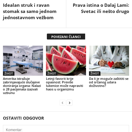
Idealan struk i ravan
Prava istina o Dalaj Lami:
stomak sa samo jednom
Svetac ili nešto drugo
jednostavnom vežbom
POVEZANI ČLANCI
ŽIVOT
ŽIVOT
ŽIVOT
Amerika istražuje
Letnji favorit krije
Da li je moguće zaštititi se
zabrinjavajuće slučajeve
opasnost: Previše
od srčanog udara
doniranja organa: Nalazi
lubenice može napraviti
doživotno?
o 28 pacijenata izazvali
haos u organizmu
uzbunu
OSTAVITI ODGOVOR