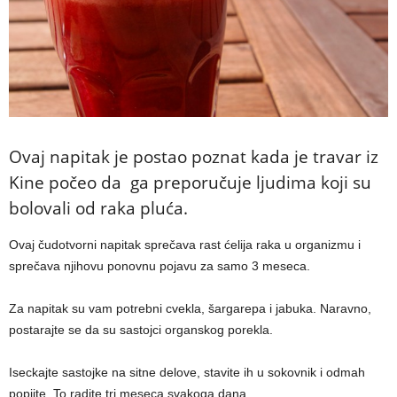
Ovaj napitak je postao poznat kada je travar iz
Kine počeo da ga preporučuje ljudima koji su
bolovali od raka pluća.
Ovaj čudotvorni napitak sprečava rast ćelija raka u organizmu i
sprečava njihovu ponovnu pojavu za samo 3 meseca.
Za napitak su vam potrebni cvekla, šargarepa i jabuka. Naravno,
postarajte se da su sastojci organskog porekla.
Iseckajte sastojke na sitne delove, stavite ih u sokovnik i odmah
popijte. To radite tri meseca svakoga dana.