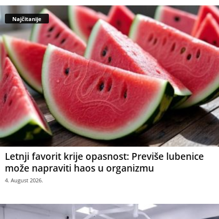
Najčitanije
Letnji favorit krije opasnost: Previše lubenice
može napraviti haos u organizmu
4. August 2026.