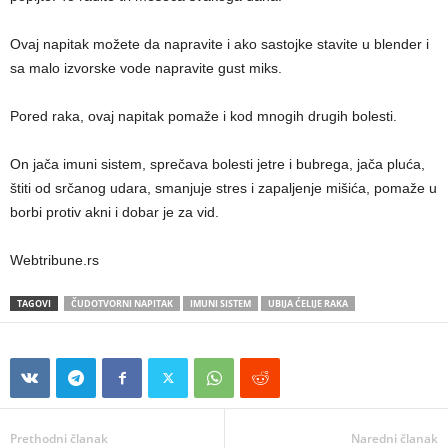
Ovaj napitak možete da napravite i ako sastojke stavite u blender i
sa malo izvorske vode napravite gust miks.
Pored raka, ovaj napitak pomaže i kod mnogih drugih bolesti.
On jača imuni sistem, sprečava bolesti jetre i bubrega, jača pluća,
štiti od srčanog udara, smanjuje stres i zapaljenje mišića, pomaže u
borbi protiv akni i dobar je za vid.
Webtribune.rs
TAGOVI
ČUDOTVORNI NAPITAK
IMUNI SISTEM
UBIJA ĆELIJE RAKA
Prethodni članak
Naredni članak