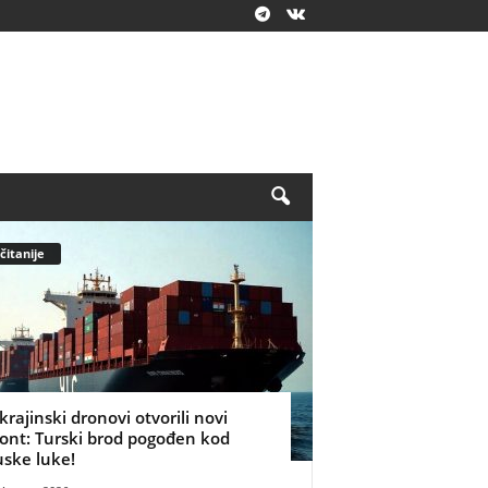
čitanije
krajinski dronovi otvorili novi
ront: Turski brod pogođen kod
uske luke!