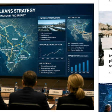
4.
I
p
o
4.