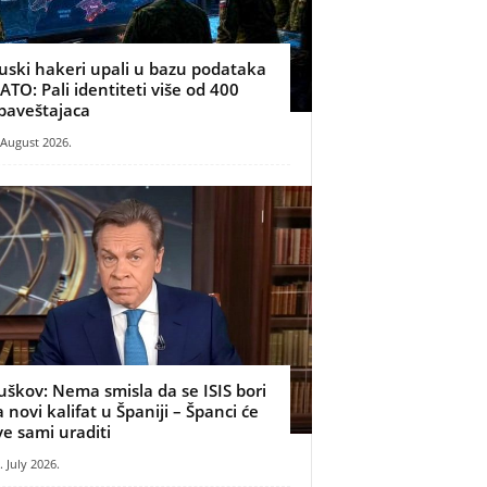
uski hakeri upali u bazu podataka
ATO: Pali identiteti više od 400
baveštajaca
 August 2026.
uškov: Nema smisla da se ISIS bori
a novi kalifat u Španiji – Španci će
ve sami uraditi
. July 2026.