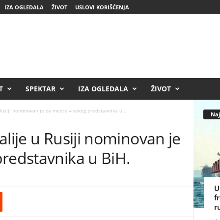
IZA OGLEDALA
ŽIVOT
USLOVI KORIŠĆENJA
T
SPEKTAR
IZA OGLEDALA
ŽIVOT
Rusiji nominovan je za mesto visokog predstavnika u...
Naj
alije u Rusiji nominovan je
redstavnika u BiH.
U
f
r