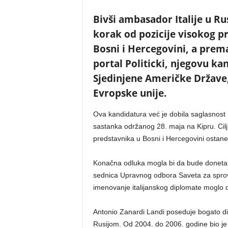
Bivši ambasador Italije u Ru
korak od pozicije visokog 
Bosni i Hercegovini, a prem
portal Politicki, njegovu ka
Sjedinjene Američke Države,
Evropske unije.
Ova kandidatura već je dobila saglasnost
sastanka održanog 28. maja na Kipru. Cilj
predstavnika u Bosni i Hercegovini ostan
Konačna odluka mogla bi da bude doneta v
sednica Upravnog odbora Saveta za sprov
imenovanje italijanskog diplomate moglo d
Antonio Zanardi Landi poseduje bogato di
Rusijom. Od 2004. do 2006. godine bio je