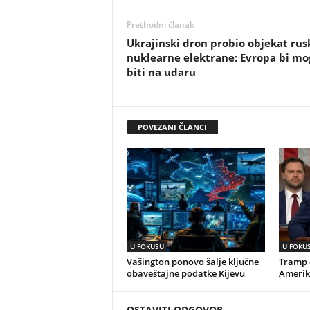
Prethodni članak
Ukrajinski dron probio objekat rus
nuklearne elektrane: Evropa bi mo
biti na udaru
POVEZANI ČLANCI
U FOKUSU
U FOKU
Vašington ponovo šalje ključne
Tramp o
obaveštajne podatke Kijevu
Amerik
OSTAVITI ODGOVOR