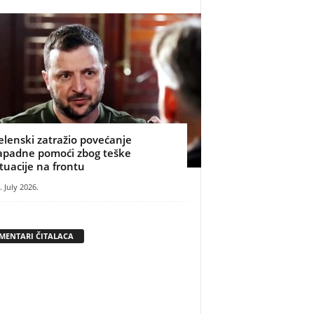
elenski zatražio povećanje
apadne pomoći zbog teške
ituacije na frontu
. July 2026.
MENTARI ČITALACA