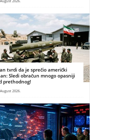
 August 2026.
ran tvrdi da je sprečio američki
lan: Sledi obračun mnogo opasniji
d prethodnog!
 August 2026.