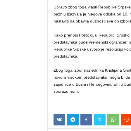
Upravo zbog toga vlasti Republike Srpske 
pažnju izazvala je njegova odluka od 10.
nastaviti da obavlja dužnosti sve do izbor
Kako prenosi Politicki, u Republici Srpsk
predstavnika bude vremenski ograničen n
Republike Srpske usvojio je rezoluciju koj
predstavnika.
Zbog toga izbor naslednika Kristijana Šmit
novom visokom predstavniku mogla bi da o
zajednice u Bosni i Hercegovini, ali i o b
sporazumom.