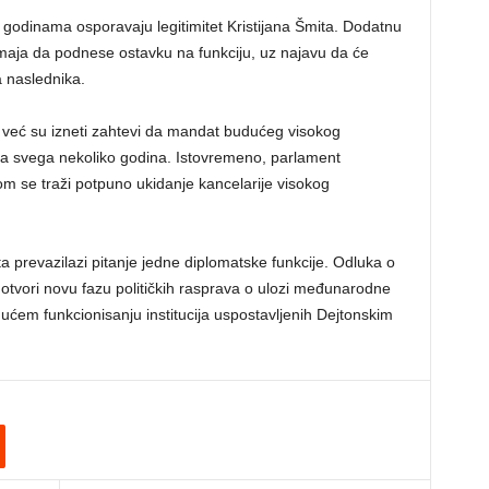
godinama osporavaju legitimitet Kristijana Šmita. Dodatnu
 maja da podnese ostavku na funkciju, uz najavu da će
a naslednika.
oj već su izneti zahtevi da mandat budućeg visokog
a svega nekoliko godina. Istovremeno, parlament
om se traži potpuno ukidanje kancelarije visokog
a prevazilazi pitanje jedne diplomatske funkcije. Odluka o
tvori novu fazu političkih rasprava o ulozi međunarodne
udućem funkcionisanju institucija uspostavljenih Dejtonskim