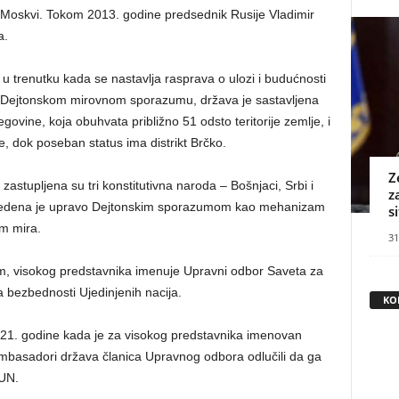
u Moskvi. Tokom 2013. godine predsednik Rusije Vladimir
a.
u trenutku kada se nastavlja rasprava o ulozi i budućnosti
ema Dejtonskom mirovnom sporazumu, država je sastavljena
govine, koja obuhvata približno 51 odsto teritorije zemlje, i
e, dok poseban status ima distrikt Brčko.
Z
astupljena su tri konstitutivna naroda – Bošnjaci, Srbi i
z
 uvedena je upravo Dejtonskim sporazumom kao mehanizam
s
m mira.
31
, visokog predstavnika imenuje Upravni odbor Saveta za
bezbednosti Ujedinjenih nacija.
KO
21. godine kada je za visokog predstavnika imenovan
 ambasadori država članica Upravnog odbora odlučili da ga
 UN.