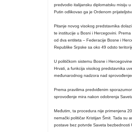
predvodio italijansku diplomatsku misiju 
Putin odlikovao ga je Ordenom prijateljstv
Pitanje novog visokog predstavnika dolazi 
te institucije u Bosni i Hercegovini. Pr
od dva entiteta – Federacije Bosne i Herce
Republike Srpske sa oko 49 odsto teritorij
U političkom sistemu Bosne i Hercegovine z
Hrvati, a funkcija visokog predstavnika
međunarodnog nadzora nad sprovođenje
Prema pravilima predviđenim sporazumom
sprovođenje mira nakon odobrenja Saveta 
Međutim, ta procedura nije primenjena 20
nemački političar Kristijan Šmit. Tada su
postave bez potvrde Saveta bezbednosti