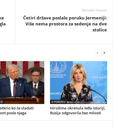
Naredni članak
ke
Četiri države poslale poruku Jermeniji:
gla
Više nema prostora za sedenje na dve
stolice
SU
U FOKUSU
tkrio ko će vladati
Hirošima okrenula leđa istoriji,
om posle njega
Rusija odgovorila bez milosti