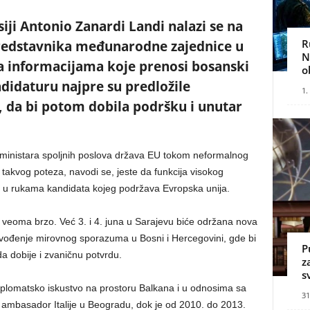
siji Antonio Zanardi Landi nalazi se na
R
predstavnika međunarodne zajednice u
N
a informacijama koje prenosi bosanski
o
ndidaturu najpre su predložile
1.
 da bi potom dobila podršku i unutar
 ministara spoljnih poslova država EU tokom neformalnog
 takvog poteza, navodi se, jeste da funkcija visokog
e u rukama kandidata kojeg podržava Evropska unija.
eoma brzo. Već 3. i 4. juna u Sarajevu biće održana nova
ođenje mirovnog sporazuma u Bosni i Hercegovini, gde bi
P
a dobije i zvaničnu potvrdu.
z
s
plomatsko iskustvo na prostoru Balkana i u odnosima sa
31
 ambasador Italije u Beogradu, dok je od 2010. do 2013.