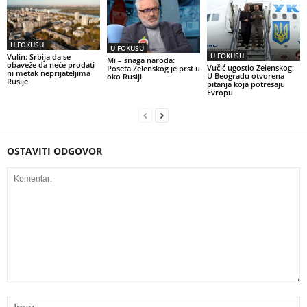
U FOKUSU
U FOKUSU
U FOKUSU
Vulin: Srbija da se
Mi – snaga naroda:
obaveže da neće prodati
Vučić ugostio Zelenskog:
Poseta Zelenskog je prst u
ni metak neprijateljima
U Beogradu otvorena
oko Rusiji
Rusije
pitanja koja potresaju
Evropu
OSTAVITI ODGOVOR