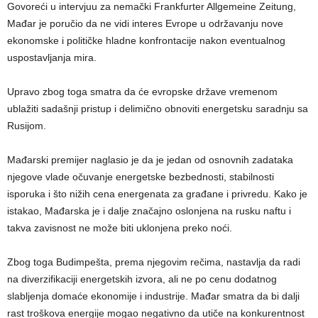
Govoreći u intervjuu za nemački Frankfurter Allgemeine Zeitung,
Mađar je poručio da ne vidi interes Evrope u održavanju nove
ekonomske i političke hladne konfrontacije nakon eventualnog
uspostavljanja mira.
Upravo zbog toga smatra da će evropske države vremenom
ublažiti sadašnji pristup i delimično obnoviti energetsku saradnju sa
Rusijom.
Mađarski premijer naglasio je da je jedan od osnovnih zadataka
njegove vlade očuvanje energetske bezbednosti, stabilnosti
isporuka i što nižih cena energenata za građane i privredu. Kako je
istakao, Mađarska je i dalje značajno oslonjena na rusku naftu i
takva zavisnost ne može biti uklonjena preko noći.
Zbog toga Budimpešta, prema njegovim rečima, nastavlja da radi
na diverzifikaciji energetskih izvora, ali ne po cenu dodatnog
slabljenja domaće ekonomije i industrije. Mađar smatra da bi dalji
rast troškova energije mogao negativno da utiče na konkurentnost