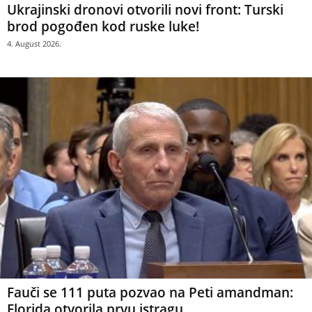
Ukrajinski dronovi otvorili novi front: Turski
brod pogođen kod ruske luke!
4. August 2026.
Fauči se 111 puta pozvao na Peti amandman:
Florida otvorila prvu istragu