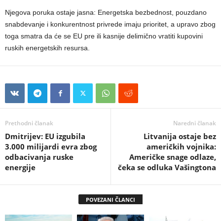
Njegova poruka ostaje jasna: Energetska bezbednost, pouzdano
snabdevanje i konkurentnost privrede imaju prioritet, a upravo zbog
toga smatra da će se EU pre ili kasnije delimično vratiti kupovini
ruskih energetskih resursa.
Prethodni članak
Naredni članak
Dmitrijev: EU izgubila
Litvanija ostaje bez
3.000 milijardi evra zbog
američkih vojnika:
odbacivanja ruske
Američke snage odlaze,
energije
čeka se odluka Vašingtona
POVEZANI ČLANCI