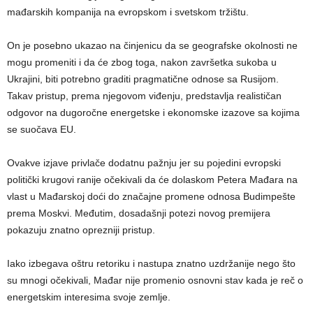
mađarskih kompanija na evropskom i svetskom tržištu.
On je posebno ukazao na činjenicu da se geografske okolnosti ne
mogu promeniti i da će zbog toga, nakon završetka sukoba u
Ukrajini, biti potrebno graditi pragmatične odnose sa Rusijom.
Takav pristup, prema njegovom viđenju, predstavlja realističan
odgovor na dugoročne energetske i ekonomske izazove sa kojima
se suočava EU.
Ovakve izjave privlače dodatnu pažnju jer su pojedini evropski
politički krugovi ranije očekivali da će dolaskom Petera Mađara na
vlast u Mađarskoj doći do značajne promene odnosa Budimpešte
prema Moskvi. Međutim, dosadašnji potezi novog premijera
pokazuju znatno oprezniji pristup.
Iako izbegava oštru retoriku i nastupa znatno uzdržanije nego što
su mnogi očekivali, Mađar nije promenio osnovni stav kada je reč o
energetskim interesima svoje zemlje.