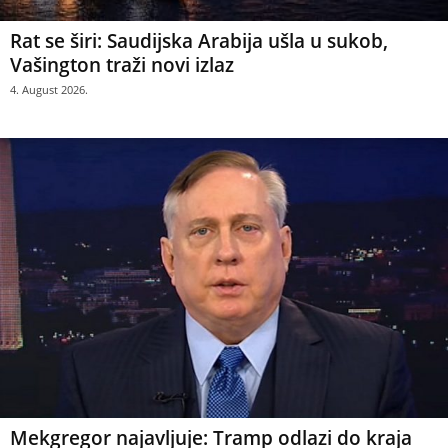
Rat se širi: Saudijska Arabija ušla u sukob,
Vašington traži novi izlaz
4. August 2026.
Mekgregor najavljuje: Tramp odlazi do kraja