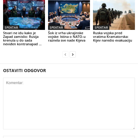
SPEKTAR
SPEKTAR
SPEKTAR
Stvari ne idu kako je
Šok iz vrha ukrajinske
Ruska vojska pred
Zapad zamislio: Rusija
vojske: Istina o NATO-u
vratima Kramatorska:
krenula u do sada
raznela sve nade Kijeva
Kijev naredio evakuaciju
neviđen kontranapad …
OSTAVITI ODGOVOR