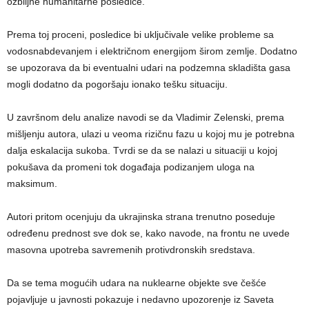
ozbiljne humanitarne posledice.
Prema toj proceni, posledice bi uključivale velike probleme sa
vodosnabdevanjem i električnom energijom širom zemlje. Dodatno
se upozorava da bi eventualni udari na podzemna skladišta gasa
mogli dodatno da pogoršaju ionako tešku situaciju.
U završnom delu analize navodi se da Vladimir Zelenski, prema
mišljenju autora, ulazi u veoma rizičnu fazu u kojoj mu je potrebna
dalja eskalacija sukoba. Tvrdi se da se nalazi u situaciji u kojoj
pokušava da promeni tok događaja podizanjem uloga na
maksimum.
Autori pritom ocenjuju da ukrajinska strana trenutno poseduje
određenu prednost sve dok se, kako navode, na frontu ne uvede
masovna upotreba savremenih protivdronskih sredstava.
Da se tema mogućih udara na nuklearne objekte sve češće
pojavljuje u javnosti pokazuje i nedavno upozorenje iz Saveta