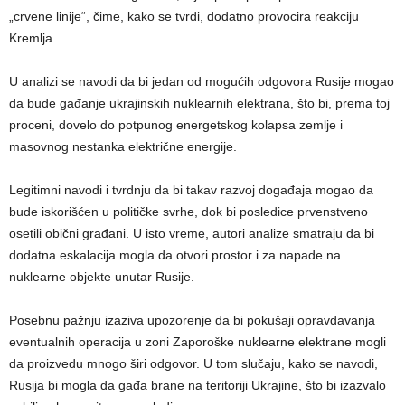
„crvene linije“, čime, kako se tvrdi, dodatno provocira reakciju
Kremlja.
U analizi se navodi da bi jedan od mogućih odgovora Rusije mogao
da bude gađanje ukrajinskih nuklearnih elektrana, što bi, prema toj
proceni, dovelo do potpunog energetskog kolapsa zemlje i
masovnog nestanka električne energije.
Legitimni navodi i tvrdnju da bi takav razvoj događaja mogao da
bude iskorišćen u političke svrhe, dok bi posledice prvenstveno
osetili obični građani. U isto vreme, autori analize smatraju da bi
dodatna eskalacija mogla da otvori prostor i za napade na
nuklearne objekte unutar Rusije.
Posebnu pažnju izaziva upozorenje da bi pokušaji opravdavanja
eventualnih operacija u zoni Zaporoške nuklearne elektrane mogli
da proizvedu mnogo širi odgovor. U tom slučaju, kako se navodi,
Rusija bi mogla da gađa brane na teritoriji Ukrajine, što bi izazvalo