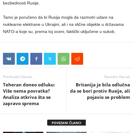
bezbednosti Rusije.
Tamo je poručeno da bi Rusija mogla da razmotri udare na
nuklearne elektrane u Ukrajini, ali i na slične objekte u državama
NATO-a koje su, prema toj oceni, faktički uključene u sukob.
Prethodni članak
Naredni članak
Teheran doneo odluku:
Britanija je bila odlučna
Više nema povratka?
da se bori protiv Rusije, ali
Analiza otkriva šta se
pojavio se problem
zapravo sprema
POVEZANI ČLANCI