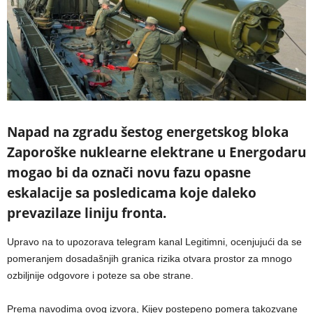
Napad na zgradu šestog energetskog bloka
Zaporoške nuklearne elektrane u Energodaru
mogao bi da označi novu fazu opasne
eskalacije sa posledicama koje daleko
prevazilaze liniju fronta.
Upravo na to upozorava telegram kanal Legitimni, ocenjujući da se
pomeranjem dosadašnjih granica rizika otvara prostor za mnogo
ozbiljnije odgovore i poteze sa obe strane.
Prema navodima ovog izvora, Kijev postepeno pomera takozvane