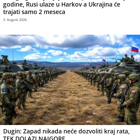
godine, Rusi ulaze u Harkov a Ukrajina će
trajati samo 2 meseca
3. August 2026.
Dugin: Zapad nikada neće dozvoliti kraj rata,
TEK DOLAZI NAJGORE