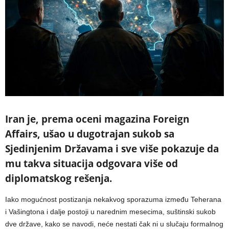
Iran je, prema oceni magazina Foreign
Affairs, ušao u dugotrajan sukob sa
Sjedinjenim Državama i sve više pokazuje da
mu takva situacija odgovara više od
diplomatskog rešenja.
Iako mogućnost postizanja nekakvog sporazuma između Teherana
i Vašingtona i dalje postoji u narednim mesecima, suštinski sukob
dve države, kako se navodi, neće nestati čak ni u slučaju formalnog