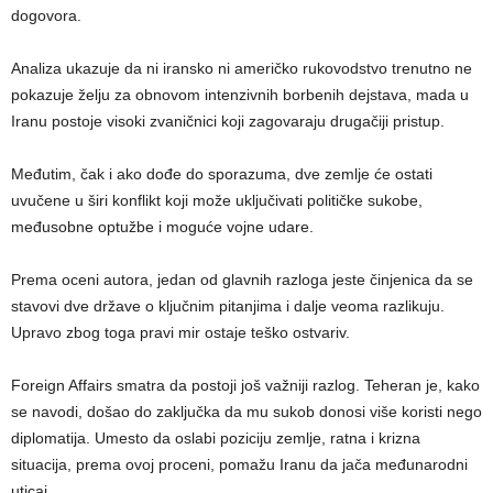
dogovora.
Analiza ukazuje da ni iransko ni američko rukovodstvo trenutno ne
pokazuje želju za obnovom intenzivnih borbenih dejstava, mada u
Iranu postoje visoki zvaničnici koji zagovaraju drugačiji pristup.
Međutim, čak i ako dođe do sporazuma, dve zemlje će ostati
uvučene u širi konflikt koji može uključivati političke sukobe,
međusobne optužbe i moguće vojne udare.
Prema oceni autora, jedan od glavnih razloga jeste činjenica da se
stavovi dve države o ključnim pitanjima i dalje veoma razlikuju.
Upravo zbog toga pravi mir ostaje teško ostvariv.
Foreign Affairs smatra da postoji još važniji razlog. Teheran je, kako
se navodi, došao do zaključka da mu sukob donosi više koristi nego
diplomatija. Umesto da oslabi poziciju zemlje, ratna i krizna
situacija, prema ovoj proceni, pomažu Iranu da jača međunarodni
uticaj.