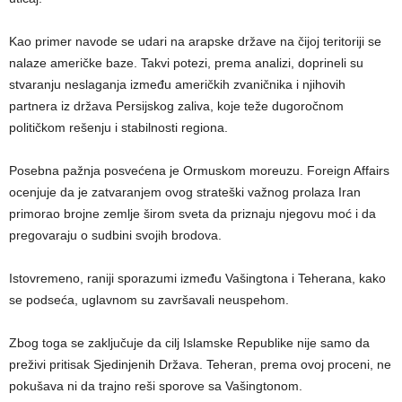
Kao primer navode se udari na arapske države na čijoj teritoriji se
nalaze američke baze. Takvi potezi, prema analizi, doprineli su
stvaranju neslaganja između američkih zvaničnika i njihovih
partnera iz država Persijskog zaliva, koje teže dugoročnom
političkom rešenju i stabilnosti regiona.
Posebna pažnja posvećena je Ormuskom moreuzu. Foreign Affairs
ocenjuje da je zatvaranjem ovog strateški važnog prolaza Iran
primorao brojne zemlje širom sveta da priznaju njegovu moć i da
pregovaraju o sudbini svojih brodova.
Istovremeno, raniji sporazumi između Vašingtona i Teherana, kako
se podseća, uglavnom su završavali neuspehom.
Zbog toga se zaključuje da cilj Islamske Republike nije samo da
preživi pritisak Sjedinjenih Država. Teheran, prema ovoj proceni, ne
pokušava ni da trajno reši sporove sa Vašingtonom.