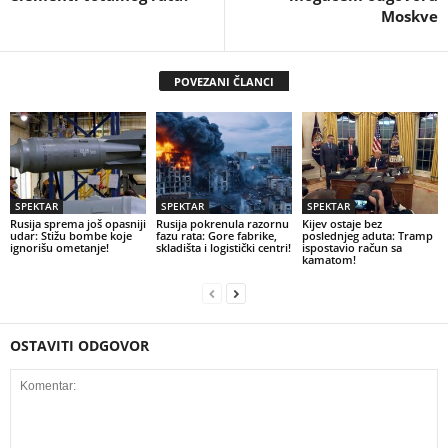
Moskve
POVEZANI ČLANCI
SPEKTAR
SPEKTAR
SPEKTAR
Rusija sprema još opasniji
Rusija pokrenula razornu
Kijev ostaje bez
udar: Stižu bombe koje
fazu rata: Gore fabrike,
poslednjeg aduta: Tramp
ignorišu ometanje!
skladišta i logistički centri!
ispostavio račun sa
kamatom!
OSTAVITI ODGOVOR