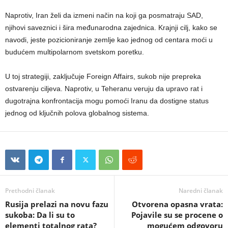
Naprotiv, Iran želi da izmeni način na koji ga posmatraju SAD,
njihovi saveznici i šira međunarodna zajednica. Krajnji cilj, kako se
navodi, jeste pozicioniranje zemlje kao jednog od centara moći u
budućem multipolarnom svetskom poretku.
U toj strategiji, zaključuje Foreign Affairs, sukob nije prepreka
ostvarenju ciljeva. Naprotiv, u Teheranu veruju da upravo rat i
dugotrajna konfrontacija mogu pomoći Iranu da dostigne status
jednog od ključnih polova globalnog sistema.
Prethodni članak
Naredni članak
Rusija prelazi na novu fazu
Otvorena opasna vrata:
sukoba: Da li su to
Pojavile su se procene o
elementi totalnog rata?
mogućem odgovoru