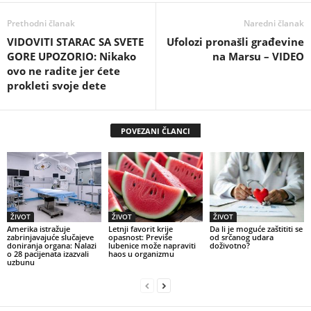
Prethodni članak
Naredni članak
VIDOVITI STARAC SA SVETE
Ufolozi pronašli građevine
GORE UPOZORIO: Nikako
na Marsu – VIDEO
ovo ne radite jer ćete
prokleti svoje dete
POVEZANI ČLANCI
ŽIVOT
ŽIVOT
ŽIVOT
Amerika istražuje
Letnji favorit krije
Da li je moguće zaštititi se
zabrinjavajuće slučajeve
opasnost: Previše
od srčanog udara
doniranja organa: Nalazi
lubenice može napraviti
doživotno?
o 28 pacijenata izazvali
haos u organizmu
uzbunu