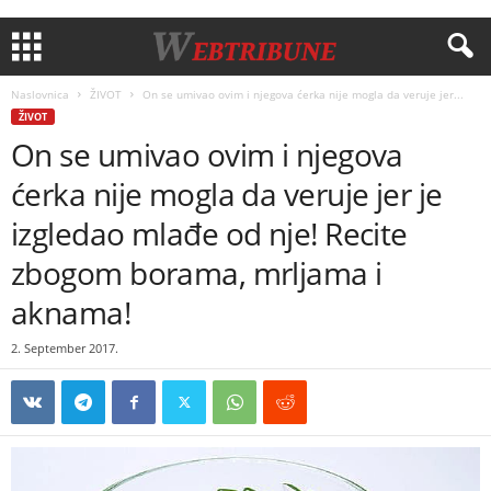
Naslovnica
ŽIVOT
On se umivao ovim i njegova ćerka nije mogla da veruje jer...
ŽIVOT
On se umivao ovim i njegova
ćerka nije mogla da veruje jer je
izgledao mlađe od nje! Recite
zbogom borama, mrljama i
aknama!
2. September 2017.