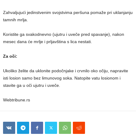
Zahvaljujući jedinstvenim svojstvima peršuna pomaže pri uklanjanju
tamnih mrlja.
Koristite ga svakodnevno (ujutru i uveče pred spavanje), nakon
mesec dana će mrlje i prljavština s lica nestati.
Za oči:
Ukoliko želite da uklonite podočnjake i crvnilo oko očiju, napravite
isti losion samo bez limunovog soka. Natopite vatu losionom i
stavite ga u oči ujutru i uveče.
Webtribune.rs