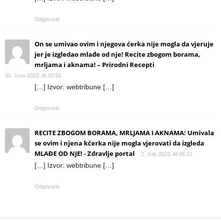
Odgovoriti
On se umivao ovim i njegova ćerka nije mogla da vjeruje
jer je izgledao mlađe od nje! Recite zbogom borama,
mrljama i aknama! – Prirodni Recepti
30. June 2023. At 00:55
[…] Izvor: webtribune […]
Odgovoriti
RECITE ZBOGOM BORAMA, MRLJAMA I AKNAMA: Umivala
se ovim i njena kćerka nije mogla vjerovati da izgleda
MLAĐE OD NJE! - Zdravlje portal
2. July 2023. At 06:21
[…] Izvor: webtribune […]
Odgovoriti