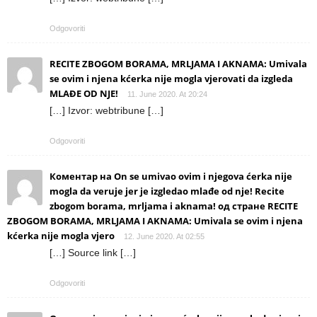
Odgovoriti
RECITE ZBOGOM BORAMA, MRLJAMA I AKNAMA: Umivala
se ovim i njena kćerka nije mogla vjerovati da izgleda
MLAĐE OD NJE!
11. June 2020. At 20:24
[…] Izvor: webtribune […]
Odgovoriti
Коментар на On se umivao ovim i njegova ćerka nije
mogla da veruje jer je izgledao mlađe od nje! Recite
zbogom borama, mrljama i aknama! од стране RECITE
ZBOGOM BORAMA, MRLJAMA I AKNAMA: Umivala se ovim i njena
kćerka nije mogla vjero
12. June 2020. At 02:55
[…] Source link […]
Odgovoriti