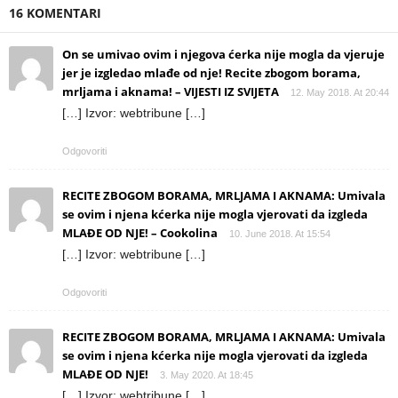
16 KOMENTARI
On se umivao ovim i njegova ćerka nije mogla da vjeruje
jer je izgledao mlađe od nje! Recite zbogom borama,
mrljama i aknama! – VIJESTI IZ SVIJETA
12. May 2018. At 20:44
[…] Izvor: webtribune […]
Odgovoriti
RECITE ZBOGOM BORAMA, MRLJAMA I AKNAMA: Umivala
se ovim i njena kćerka nije mogla vjerovati da izgleda
MLAĐE OD NJE! – Cookolina
10. June 2018. At 15:54
[…] Izvor: webtribune […]
Odgovoriti
RECITE ZBOGOM BORAMA, MRLJAMA I AKNAMA: Umivala
se ovim i njena kćerka nije mogla vjerovati da izgleda
MLAĐE OD NJE!
3. May 2020. At 18:45
[…] Izvor: webtribune […]