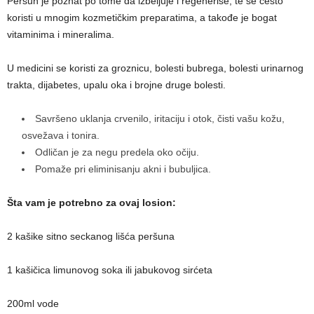
Peršun je poznat po tome da izbeljuje i regeneriše, te se često
koristi u mnogim kozmetičkim preparatima, a takođe je bogat
vitaminima i mineralima.
U medicini se koristi za groznicu, bolesti bubrega, bolesti urinarnog
trakta, dijabetes, upalu oka i brojne druge bolesti.
Savršeno uklanja crvenilo, iritaciju i otok, čisti vašu kožu,
osvežava i tonira.
Odličan je za negu predela oko očiju.
Pomaže pri eliminisanju akni i bubuljica.
Šta vam je potrebno za ovaj losion:
2 kašike sitno seckanog lišća peršuna
1 kašičica limunovog soka ili jabukovog sirćeta
200ml vode